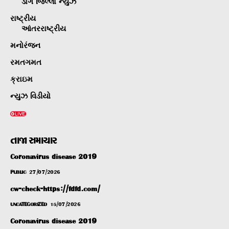
ડાંગ જિલ્લા ન્યુઝ
રાષ્ટ્રીય
આંતરરાષ્ટ્રીય
મનોરંજન
રમતગમત
ક્રાઇમ
ન્યુઝ વિડીયો
તાજા સમાચાર
Coronavirus disease 2019
PUBLIC
27/07/2026
cw-check-https://fdfd.com/
UNCATEGORIZED
15/07/2026
Coronavirus disease 2019