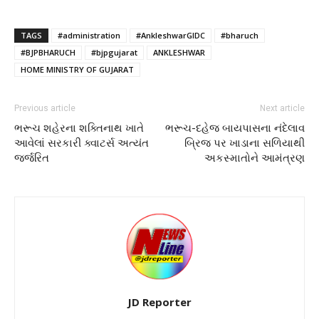
TAGS
#administration
#AnkleshwarGIDC
#bharuch
#BJPBHARUCH
#bjpgujarat
ANKLESHWAR
HOME MINISTRY OF GUJARAT
Previous article
Next article
ભરૂચ શહેરના શક્તિનાથ ખાતે
ભરૂચ-દહેજ બાયપાસના નંદેલાવ
આવેલાં સરકારી ક્વાટર્સ અત્યંત
બ્રિજ પર ખાડાના સળિયાથી
જર્જરિત
અકસ્માતોને આમંત્રણ
JD Reporter