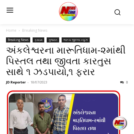
Home
Breaking News
Breaking News
ક્રાઇમ
ગુજરાત
ભરૂચ જીલ્લા ન્યુઝ
અંકલેશ્વરના મારૂતિધામ-૨માંથી
પિસ્તલ તથા જીવતા કારતુસ
સાથે ૧ ઝડપાયો,૧ ફરાર
JD Reporter
-
18/07/2023
0