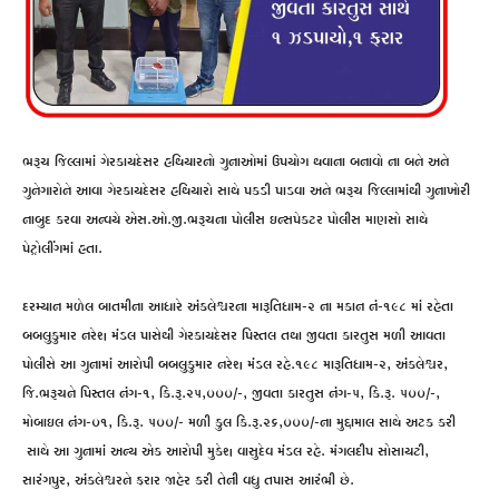
ભરૂચ જિલ્લામાં ગેરકાયદેસર હથિયારનો ગુનાઓમાં ઉપયોગ થવાના બનાવો ના બને અને
ગુનેગારોને આવા ગેરકાયદેસર હથિયારો સાથે પકડી પાડવા અને ભરૂચ જિલ્લામાંથી ગુનાખોરી
નાબુદ કરવા અન્વયે એસ.ઓ.જી.ભરૂચના પોલીસ ઇન્સપેકટર પોલીસ માણસો સાથે
પેટ્રોલીંગમાં હતા.
દરમ્યાન મળેલ બાતમીના આધારે અંકલેશ્વરના મારૂતિધામ-૨ ના મકાન નં-૧૯૮ માં રહેતા
બબલુકુમાર નરેશ મંડલ પાસેથી ગેરકાયદેસર પિસ્તલ તથા જીવતા કારતુસ મળી આવતા
પોલીસે આ ગુનામાં આરોપી બબલુકુમાર નરેશ મંડલ રહે.૧૯૮ મારૂતિધામ-૨, અંકલેશ્વર,
જિ.ભરૂચને પિસ્તલ નંગ-૧, કિ.રૂ.૨૫,૦૦૦/-, જીવતા કારતુસ નંગ-૫, કિ.રૂ. ૫૦૦/-,
મોબાઇલ નંગ-૦૧, કિ.રૂ. ૫૦૦/- મળી કુલ કિ.રૂ.૨૬,૦૦૦/-ના મુદ્દામાલ સાથે અટક કરી
સાથે આ ગુનામાં અન્ય એક આરોપી મુકેશ વાસુદેવ મંડલ રહે. મંગલદીપ સોસાયટી,
સારંગપુર, અંકલેશ્વરને ફરાર જાહેર કરી તેની વધુ તપાસ આરંભી છે.