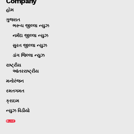
Company
હોમ
ગુજરાત
ભરૂચ જીલ્લા ન્યુઝ
નર્મદા જીલ્લા ન્યુઝ
સુરત જીલ્લા ન્યુઝ
ડાંગ જિલ્લા ન્યુઝ
રાષ્ટ્રીય
આંતરરાષ્ટ્રીય
મનોરંજન
રમતગમત
ક્રાઇમ
ન્યુઝ વિડીયો