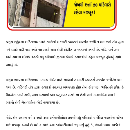
ભરૂચ શહેરના શક્તિનાથ ખાતે આવેલાં સરકારી ક્વાટર્સ અત્યંત જર્જરિત થઇ જતાં તંત્ર દ્વારા
ગમે ત્યારે પડી જાય અને જાનહાની થાય તેની નોટીસ લગાવવામાં આવી છે. જોકે, વર્ગ ત્રણ
અને ચારના અંદાજે 20થી વધુ પરિવારો જીવના જોખમે ક્વાટર્સમાં રહેવા મજબૂર હોવાનું સામે
આવ્યું છે.
ભરૂચ શહેરના શક્તિનાથ મહાદેવ મંદિર પાસે આવેલાં સરકારી ક્વાટર્સ અત્યંત જર્જરિત થઇ
ગયાં છે. વહિવટી તંત્ર દ્વારા ક્વાટર્સ અત્યંત ભયજનક હોઇ તેમાં કોઇ પણ વ્યક્તિએ પ્રવેશ કે
ઉપયોગ કરવો નહીં, આમ કરવામાં કોઇ કસુરવાર ઠરશે તો તેની સામે કાયદાકિય પગલાં
ભરાશે તેવી ચેતવણીના બોર્ડ લગાવાયાં છે.
જોકે, તેમ છતાંય વર્ગ 3 અને 4ના કર્મચારીઓના 20થી વધુ પરિવારો જર્જરિત મકાનોમાં રહેવા
માટે મજબૂર બન્યાં છે.વર્ગ 3 અને 4ના કર્મચારીઓએ જણાવ્યું હતું કે, તેમનો પગાર એકંદરે