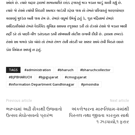
ઓછો છે. ત્યારે બહાર હાલમાં સામાન્યરીતે દશેક હજારનું માત્ર મકાન ભાડું ચાલી રહ્યું છે.
ત્યારે જો તેઓ ત્યાંથી નિકળી અન્યત્ર ભાડેથી રહેવા જાય તો તેમને પરિવારનું ભરણપોષણ
ચલાવવું મુશ્કેલ બની જાય તેમ છે. તેમણે વધુમાં ઉમેર્યું હતું કે, જૂન મહિનામાં તેમણે
અધિકારીઓને તેમને વૈકલ્પિક સુવિધા આપવા રજૂઆત કરી તો તંત્રએ તેઓ જો મકાન ખાલી
નહીં કરે તો પાણી-વીજ કનેક્શન કાપી નાંખવાની નોટીસ લગાવી દીધી છે. હાલના તબક્કે
તેઓ આ મામલે કાંઇ બોલે તો તેમને તેમજ તેની નોકરી પર અસર આવે તેવી બિકને લઇને
કોઇ નિવેદન આપ્યું ન હતું.
TAGS
#administration
#bharuch
#bharuchcollector
#BJPBHARUCH
#bjpgujarat
#cmogujarat
#information Department Gandhinagar
#pmoindia
Previous article
Next article
ભરૂચમાં અઢી સૈકાથી ઉજવાતો
અંકલેશ્વરના મારૂતિધામ-૨માંથી
ઉત્સવ મેઘોત્સવનો પ્રારંભ
પિસ્તલ તથા જીવતા કારતુસ સાથે
૧ ઝડપાયો,૧ ફરાર