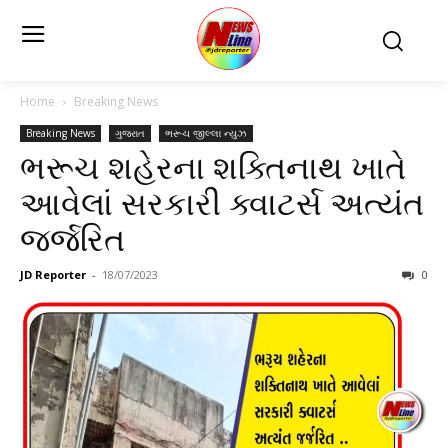
Home
Breaking News
Breaking News
ગુજરાત
ભરૂચ જીલ્લા ન્યુઝ
ભરૂચ શહેરના શક્તિનાથ ખાતે
આવેલાં સરકારી ક્વાટર્સ અત્યંત
જર્જરિત
JD Reporter
-
18/07/2023
0