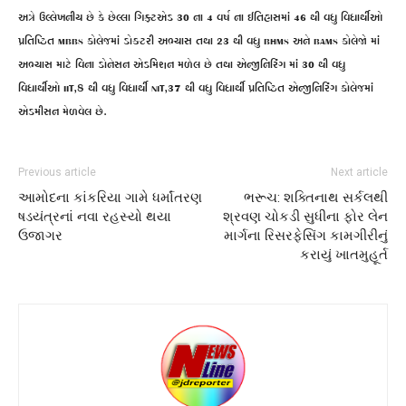
અત્રે ઉલ્લેખનીય છે કે છેલ્લા ગિફ્ટએડ 30 ના 4 વર્ષ ના ઈતિહાસમાં 46 થી વધુ વિધાર્થીઓ
પ્રતિષ્ઠિત MBBS કોલેજમાં ડોક્ટરી અભ્યાસ તથા 23 થી વધુ BHMS અને BAMS કોલેજો માં
અભ્યાસ માટે વિના ડોનેસન એડમિશન મળેલ છે તથા એન્જીનિરિંગ માં 30 થી વધુ
વિધાર્થીઓ IIT,8 થી વધુ વિધાર્થી NIT,37 થી વધુ વિધાર્થી પ્રતિષ્ઠિત એન્જીનિરિંગ કોલેજમાં
એડમીસન મેળવેલ છે.
Previous article
Next article
આમોદના કાંકરિયા ગામે ધર્માંતરણ
ભરૂચ: શક્તિનાથ સર્કલથી
ષડયંત્રનાં નવા રહસ્યો થયા
શ્રવણ ચોકડી સુધીના ફોર લેન
ઉજાગર
માર્ગના રિસરફેસિંગ કામગીરીનું
કરાયું ખાતમુહૂર્ત