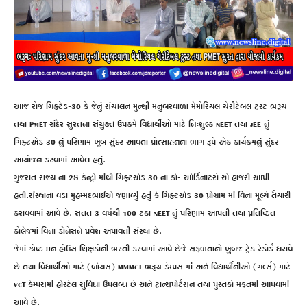
આજ રોજ ગિફ્ટેડ-30 કે જેનું સંચાલન મુન્શી મનુબરવાળા મેમોરિયલ ચેરીટેબલ ટ્રસ્ટ ભરૂચ
તથા PMET રાંદેર સુરતના સંયુક્ત ઉપક્રમે વિધાર્થીઓ માટે નિઃશુલ્ક NEET તથા JEE નું
ગિફ્ટએડ 30 નું પરિણામ ખૂબ સુંદર આવતા પ્રોત્સાહનના ભાગ રૂપે એક કાર્યક્રમનું સુંદર
આયોજન કરવામાં આવેલ હતું.
ગુજરાત રાજ્ય ના 28 કેન્દ્રો માંથી ગિફ્ટએડ 30 ના કો- ઓર્ડિનાટરો એ હાજરી આપી
હતી.સંસ્થાના વડા મુહમ્મદભાઈએ જણાવ્યું હતું કે ગિફ્ટએડ 30 પ્રોગ્રામ માં વિના મૂલ્યે તૈયારી
કરાવવામાં આવે છે. સતત 3 વર્ષથી 100 ટકા NEET નું પરિણામ આપતી તથા પ્રતિષ્ઠિત
કોલેજમાં વિના ડોનેસને પ્રવેશ અપાવતી સંસ્થા છે.
જેમાં શ્રેષ્ઠ ઇન હોઉસ શિક્ષકોની ભરતી કરવામાં આવે છેજે સફળતાનો ખુબજ ટ્રેક રેકોર્ડ ધરાવે
છે તથા વિધાર્થીઓ માટે (બોયસ) MMMCT ભરૂચ કેમ્પસ માં અને વિદ્યાર્થીનીઓ (ગર્લ્સ) માટે
VCT કેમ્પસમાં હોસ્ટેલ સુવિધા ઉપલબ્ધ છે અને ટ્રાન્સપોર્ટસન તથા પુસ્તકો મફતમાં આપવામાં
આવે છે.