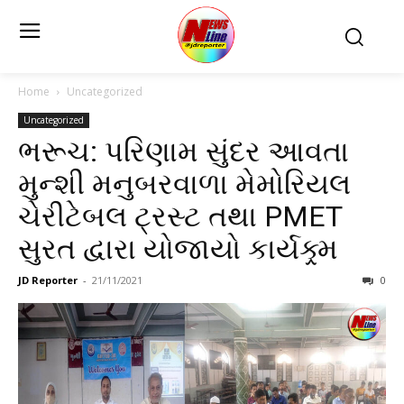
Home
Uncategorized
Uncategorized
ભરૂચ: પરિણામ સુંદર આવતા
મુન્શી મનુબરવાળા મેમોરિયલ
ચેરીટેબલ ટ્રસ્ટ તથા PMET
સુરત દ્વારા યોજાયો કાર્યક્ર્મ
JD Reporter
-
21/11/2021
0