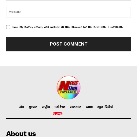
Save my name, email, and website in this browser for the next time I comment.
હોમ
ગુજરાત
રાષ્ટ્રીય
મનોરંજન
રમતગમત
ક્રાઇમ
ન્યુઝ વિડીયો
About us