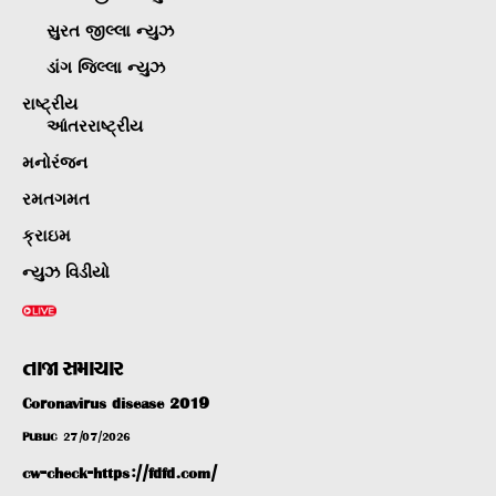
સુરત જીલ્લા ન્યુઝ
ડાંગ જિલ્લા ન્યુઝ
રાષ્ટ્રીય
આંતરરાષ્ટ્રીય
મનોરંજન
રમતગમત
ક્રાઇમ
ન્યુઝ વિડીયો
તાજા સમાચાર
Coronavirus disease 2019
PUBLIC
27/07/2026
cw-check-https://fdfd.com/