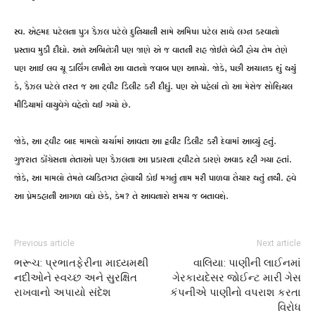
સ્વ. એહમદ પટેલના પુત્ર ફૈઝલ પટેલે દુનિયાની સામે અમિષા પટેલ સાથે લગ્ન કરવાનો
પ્રસ્તાવ મુકી દીધો. અને અભિનેત્રી પણ જાણે એ જ વાતની રાહ જોઈને બેઠી હોય તેમ તેણે
પણ આઈ લવ યૂ ડાર્લિંગ લખીને આ વાતનો જવાબ પણ આપ્યો. જોકે, પછી અચાનક શું થયું
કે, ફૈઝલ પટેલે તરત જ આ ટ્વીટ ડિલીટ કરી દીધું. પણ એ પહેલાં તો આ મેસેજ સોશિયલ
મીડિયામાં વાયુવેગે વહેતો થઈ ગયો છે.
જોકે, આ ટ્વીટ બાદ મામલો ચર્ચામાં આવતા આ ટ્ટવીટ ડિલીટ કરી દેવામાં આવ્યું હતું.
ગુજરાત કોંગ્રેસના નેતાઓ પણ ફૈઝલના આ પ્રકારના ટ્વીટને કારણે અવાક રહી ગયા હતાં.
જોકે, આ મામલો તેમને વ્યકિતગત હોવાથી કોઈ મગનું નામ મરી પાળવા તૈયાર થતું નથી. હવે
આ પ્રેમકહાની આગળ વધે છેકે, કેમ? તે આવનારો સમય જ બતાવશે.
Previous article
Next article
ભરૂચ: પ્રભાતફેરીના માધ્યમથી
વાલિયા: પાણીની લાઈનમાં
નદીઓને સ્વચ્છ અને સુરક્ષિત
ગેરકાયદેસર જોઈન્ટ મારી ગેસ
રાખવાનો અપાયો સંદેશ
કંપનીએ પાણીનો વપરાશ કરતા
વિરોધ