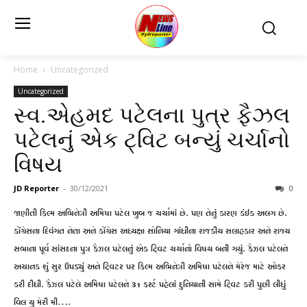
Home
Uncategorized
Uncategorized
સ્વ.એહમદ પટેલના પુત્ર ફૈઝલ
પટેલનું એક ટ્વિટ બન્યું ચર્ચાનો
વિષય
JD Reporter
-
30/12/2021
0
જાણીતી ફિલ્મ અભિનેત્રી અમિષા પટેલ ખુબ જ ચર્ચામાં છે. પણ તેનું કારણ કંઈક અલગ છે.
કોંગ્રેસના દિવંગત નેતા અને કોંગ્રેસ અધ્યક્ષા સોનિયા ગાંધીના રાજકીય સલાહકાર અને રાજ્ય
સભાના પૂર્વ સાંસદના પુત્ર ફૈઝલ પટેલનું એક ટ્વિટ ચર્ચાનો વિષય બની ગયું. ફૈઝલ પટેલને
અચાનક શું સુર ઉપડ્યું અને ટ્વિટર પર ફિલ્મ અભિનેત્રી અમિષા પટેલને મેરેજ માટે ઓફર
કરી દીધી. ફૈઝલ પટેલે અમિષા પટેલને 31 ફર્સ્ટ પહેલાં દુનિયાની સામે ટ્વિટ કરી પુછી લીધું
વિલ યુ મેરી મી….