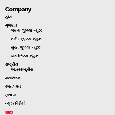
Company
હોમ
ગુજરાત
ભરૂચ જીલ્લા ન્યુઝ
નર્મદા જીલ્લા ન્યુઝ
સુરત જીલ્લા ન્યુઝ
ડાંગ જિલ્લા ન્યુઝ
રાષ્ટ્રીય
આંતરરાષ્ટ્રીય
મનોરંજન
રમતગમત
ક્રાઇમ
ન્યુઝ વિડીયો