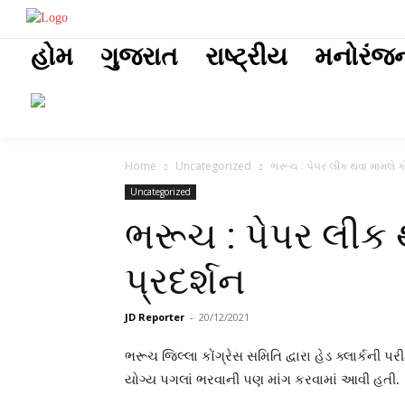
placeholder t
હોમ
ગુજરાત
રાષ્ટ્રીય
મનોરંજ
Home
Uncategorized
ભરૂચ : પેપર લીક થવા મામલે કોંગ્
Uncategorized
ભરૂચ : પેપર લીક થવ
પ્રદર્શન
JD Reporter
-
20/12/2021
ભરૂચ જિલ્લા કોંગ્રેસ સમિતિ દ્વારા હેડ ક્લાર્કની
યોગ્ય પગલાં ભરવાની પણ માંગ કરવામાં આવી હતી.