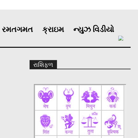
રમતગમત
ક્રાઇમ
ન્યુઝ વિડીયો
રાશિફળ