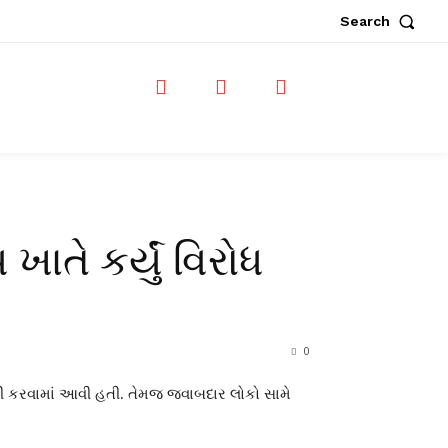
Search
ખાતે કર્યું વિરોધ
0
ાંગણી કરવામાં આવી હતી. તેમજ જવાબદાર લોકો સામે