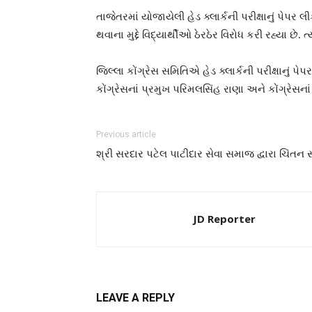
તાજેતરમાં યોજાયેલી હેડ ક્લાર્કની પરીક્ષાનું પેપ
થવાના મુદ્દે વિદ્યાર્થીઓ ઠેરઠેર વિરોધ કરી રહ્યા છે
જિલ્લા કોંગ્રેસ સમિતિએ હેડ ક્લાર્કની પરીક્ષાનું
કોંગ્રેસનાં પ્રમુખ પરિમલસિંહ રાણા અને કોંગ્રેસન
Previous article
શ્રી સરદાર પટેલ પાટીદાર સેવા સમાજ દ્વારા ચિંત
JD Reporter
LEAVE A REPLY