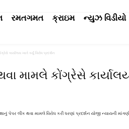
ext
ન
રમતગમત
ક્રાઇમ
ન્યુઝ વિડીયો
રેસે કાર્યાલય ખાતે કર્યું વિરોધ પ્રદર્શન
ા મામલે કોંગ્રેસે કાર્યાલય 
 પરીક્ષાનું પેપર લીક થવા મામલે વિરોધ કરી ધરણાં પ્રદર્શન યોજી ન્યાયની મ