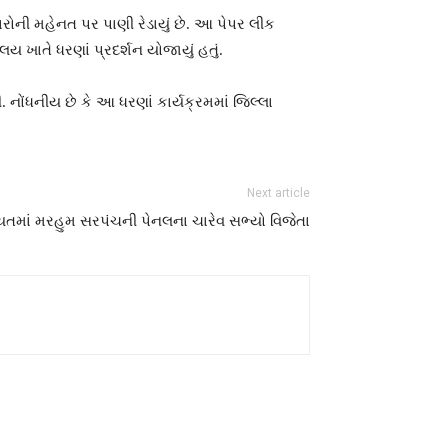
ારોની મહેનત પર પાણી રેડાયું છે. આ પેપર લીક
ાલય ખાતે ધરણાં પ્રદર્શન યોજાયું હતું.
. નોંધનીય છે કે આ ધરણાં કાર્યક્રમમાં જિલ્લા
Next article
યતમાં મરહુમ સરપંચની પેનલના ચારેવ સભ્યો વિજેતા