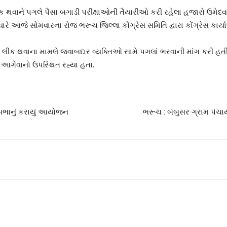
ર લીક થવાને પગલે પૈસા બગાડી પરીક્ષાઓની તૈયારીઓ કરી રહેલા હજારો ઉમેદવ
. ત્યારે આજે સોમવારના રોજ ભરૂચ જિલ્લા કોંગ્રેસ સમિતિ દ્વારા કોંગ્રેસ કાર્ય
 પેપર લીક થવાના મામલે જવાબદાર વ્યક્તિઓ સામે પગલાં ભરવાની માંગ કરી હતી
ાં આગેવાનો ઉપસ્થિત રહ્યા હતા.
ન સભાનું કરાયું આયોજન
ભરૂચ : બંબુસર ગ્રામ પંચા