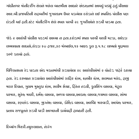
ગાંધીનગર મોનીટરીંગ સેલને મળેલ બાતમીના આધારે એક્શનમાં આવવું પડ્યું હતું.પીઆઇ
આર.બી.પ્રજાપતિની રાહબરીમાં જુગારધામ ઉપર પડાયેલા દરોડાને લઈ સ્થાનિક પોલીસ પણ
દોડતી થઈ હતી.સ્ટેટ મોનીટરિંગ સેલે સ્થળ પરથી ૨૯ જુગરીઓને ઝડપી પાડયા હતા.
જોકે ૨ આરોપી પોલીસ પકડમાં આવ્યા ન હતા.દરોડામાં સ્થળ પરથી વરલી મટકા, આંકડા
લખવવાના સાધનો,રોકડા ૬૦ હજાર,૩૭ મોબાઈલ,૧૬ બાઇક કુલ રૂ.૫.૧૮ લાખનો મુદ્દામાલ
કબ્જે કરાયો હતો.
વિજિલન્સના રેડ પાડતા એક મકાનમાંથી ઝડપાયેલા ૨૯ આરોપીઓમાં ૨ વોન્ટેડ જાહેર્ર કરાયા
હતા. રેડ દરમ્યાન ઝડપાયેલ આરોપીઓમાં ઝાહિર શેખ, શાબીર શેખ, સલમાન મલેક, હાજી
મદાર દિવાન, ગુલામ મુસ્તુફા શેખ, સલીમ સૈયદ, હિરેન તડવી, ફુલસિંગ વસાવા, મેહુલ
પરમાર, સુરેશ માળી, ધર્મેશ વસાવા, અજય વસાવા,આકાશ વસાવા,જયમલ વસાવા, સોમા
વસાવા, રણછોડ વસાવા, જીગ્નેશ વસાવા, કૌશિક વસાવા, અરવિંદ મારવાડી, અલ્પેશ પરમાર,
પ્રતાપ રાજપૂતને ઝડપી પાડી આગળની કાર્યવાહી હાથધરી હતી.
દિવ્યાંગ મિસ્ત્રી.ન્યુઝલાઇન, નેત્રંગ