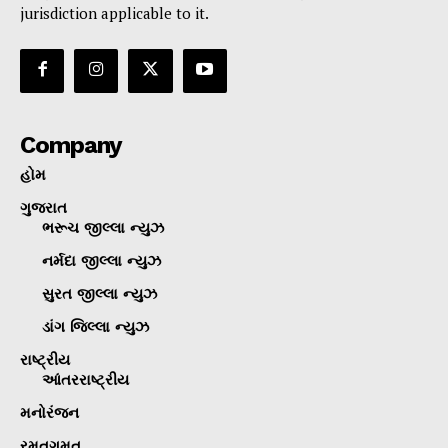
jurisdiction applicable to it.
Company
હોમ
ગુજરાત
ભરૂચ જીલ્લા ન્યુઝ
નર્મદા જીલ્લા ન્યુઝ
સુરત જીલ્લા ન્યુઝ
ડાંગ જિલ્લા ન્યુઝ
રાષ્ટ્રીય
આંતરરાષ્ટ્રીય
મનોરંજન
રમતગમત