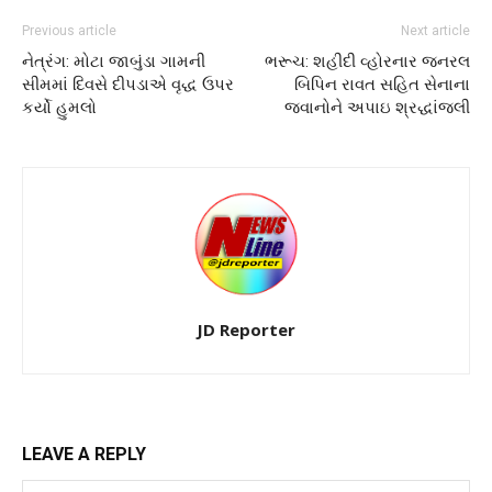
Previous article
Next article
નેત્રંગ: મોટા જાબુંડા ગામની
ભરૂચ: શહીદી વ્હોરનાર જનરલ
સીમમાં દિવસે દીપડાએ વૃદ્ધ ઉપર
બિપિન રાવત સહિત સેનાના
કર્યો હુમલો
જવાનોને અપાઇ શ્રદ્ધાંજલી
JD Reporter
LEAVE A REPLY