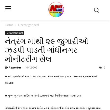
Home
Uncategorized
Uncategorized
નેત્રંગ માંથી ૨૯ જુગારીઓ
ઝડપી પાડતી ગાંધીનગર
મોનીટરીંગ સેલ
JD Reporter
-
10/12/2021
0
• ૨૯ જુગરીઓને રોકડા,૩૭ ફોન,૧૬ બાઇક સાથે કુલ રૂ.૫.૧૮ લાખના મુદ્દામાલ સાથે
પકડાયા
• મુખ્ય સુત્રધાર સહિત ૨ વોન્ટેડ,અગાઉ પણ વિજિલન્સના પડ્યા હતા
નેત્રંગ-મોવી રોડ ઉપર આવેલ દર્શના નગર સોસાયટીના એક મકાનમાં ચાલતા જુગારધામમાં