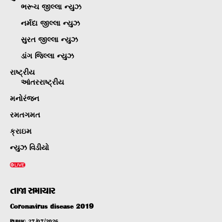
ભરૂચ જીલ્લા ન્યુઝ
નર્મદા જીલ્લા ન્યુઝ
સુરત જીલ્લા ન્યુઝ
ડાંગ જિલ્લા ન્યુઝ
રાષ્ટ્રીય
આંતરરાષ્ટ્રીય
મનોરંજન
રમતગમત
ક્રાઇમ
ન્યુઝ વિડીયો
તાજા સમાચાર
Coronavirus disease 2019
PUBLIC
27/07/2026