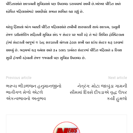
પીડિતાઓને આશ્રયની સુવિધાઓ પણ ઉપલબ્ધ કરાવવામાં આવી છે.ખરેખર પીડિત અને
શોષિત મહિલાઓમાટે આશીર્વાદ સમાન સાબિત થઇ રહ્યું છે.
ઘરેલુ હિંસાનો ભોગ બનતી પીડિત મહિલાઓને તબીબી સારવારની સાથે આશ્રય, કાનૂની
તેમજ કાઉન્સેલિંગ સહિતની સુવિધા એક જ સેન્ટર પર મળી રહે તે માટે સિવિલ હોસ્પિટલના
ટ્રોમાં સેન્ટરની બાજુમાં જ કેન્દ્ર સરકારની યોજના હેઠળ સખી વન સ્ટોપ સેન્ટર શરૂ કરવામાં
આવ્યું છે. ભરૂચમાં શરૂ થયેલા અને 24 કલાક કાર્યરત સેન્ટરમાં પીડિત મહિલાને 5 દિવસ
સુધી હંગામી રહેવાની તેમજ જમવાની પણ સુવિધા ઉપલબ્ધ છે.
Previous article
Next article
ભરૂચ ભીડભંજન હનુમાનજીનો
નેત્રંગ: મોટા જાબુંડા ગામની
ભાતીગળ મેળો એટલે
સીમમાં દિવસે દીપડાએ વૃદ્ધ ઉપર
એકત્વભાવનો અનુભવ
કર્યો હુમલો