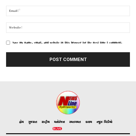
Save my name, email, and website in this browser for the next time I comment.
હોમ
ગુજરાત
રાષ્ટ્રીય
મનોરંજન
રમતગમત
ક્રાઇમ
ન્યુઝ વિડીયો