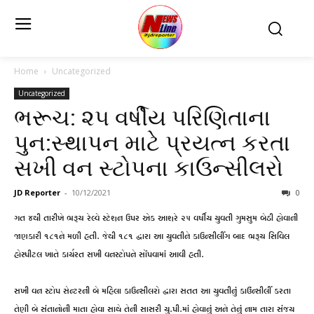
Home
Uncategorized
Uncategorized
ભરૂચ: ૨૫ વર્ષીય પરિણિતાના
પુન:સ્થાપન માટે પ્રયત્ન કરતા
સખી વન સ્ટોપના કાઉન્સીલરો
JD Reporter
-
10/12/2021
0
ગત ૪થી તારીખે ભરૂચ રેલ્વે સ્ટેશન ઉપર એક આશરે ૨૫ વર્ષીય યુવતી ગુમસુમ બેઠી હોવાની
જાણકારી ૧૮૧ને મળી હતી. જેથી ૧૮૧ દ્વારા આ યુવતીને કાઉન્સીલીંગ બાદ ભરૂચ સિવિલ
હોસ્પીટલ ખાતે કાર્યરત સખી વનસ્ટોપને સોંપવામાં આવી હતી.
સખી વન સ્ટોપ સેન્ટરની બે મહિલા કાઉન્સીલરો દ્વારા સતત આ યુવતીનું કાઉંન્સીલીં કરતા
તેણી બે સંતાનોની માતા હોવા સાથે તેની સાસરી યુ.પી.માં હોવાનું અને તેનું નામ તારા સંજય