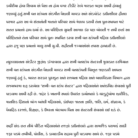
કથીરીયા હોવા સિવાય એ પૈસા ના હોય વગર ટીકીટે રેલ્વે મારફત ભરૂચ આવી હોવાનું
જણાવ્યું હતું.સખી વન સ્ટોપના એડમીન વૈશાલી ચાવડા અને એડવોકેટ કાઉન્સીલર હીનલ
પરમાર દ્વારા આ બે સંતાનોની માતાને પરિવાર સાથે મેળાપ કરાવી તેના પુન:સ્થાપન માટે
સતત પ્રયત્નો હાથ ધર્યા છે. આ પરિણિતા યુવતી આગળ કંઇ પણ બોલતી જ નથી છતાં આ
પરિણિતાને તેના પરિવાર સાથે પુન: સ્થાપિત કરવા સખી વન સ્ટોપની મહિલા કાઉન્સીલરો
દ્વારા હજુ પણ પ્રયત્નો ચાલુ રાખી યુ.પી. સહીતની જગ્યાઓએ તપાસ હાથધરી છે.
ન્યુઝલાઇનના એડીટર જીજ્ઞેશ ડાંગરવાલા દ્વારા સખી વનસ્ટોપ સેન્ટરની મુલાકાત દરમિયાન
સખી વન સ્ટોપના એડમીન વૈશાલી ચાવડા સખી વનસ્ટોપની વિસ્તૃત જાણકારી આપતા
જણાવ્યું હતું કે, ભારત સરકાર પુરસ્કૃત અને રાજ્યના મહિલા અને બાળવિકાસ વિભાગ દ્વારા
રાજ્યભરમા શરૂ કરાયેલા ‘સખી: વન સ્ટોપ સેન્ટર’ દ્વારા મહિલાઓને અનેકવિધ સેવાઓ પુરી
પાડવામા આવી રહી છે. જાહેર કે ખાનગી સ્થળો ઉપરાંત કાર્યસ્થળો કે ઘરકુટુંબોમા શારીરિક,
માનસિક હિંસાનો ભોગ બનેલી મહિલાઓ, કોઈપણ જાતના જ્ઞાતિ, જાતિ, ધર્મ, સંપ્રદાય, કે
વૈવાહિક દરજ્જો, શિક્ષણ, કે ઉંમરના ભેદભાવ વિના આ સેન્ટરની સેવાઓ લઈ શકે છે.
અહીં એક છત નીચે પીડિત મહિલાઓને તજજ્ઞો કાઉન્સેલરો દ્વારા સામાજિક પરામર્શ સાધી
જરૂર પડ્યે તબીબી, પોલીસ, કે કાયદાકીય સહાય પુરી પાડવામા આવે છે. જરૂર પડ્યે