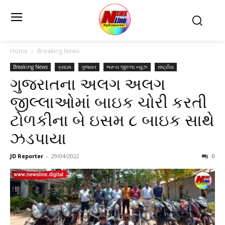
Home
Breaking News
Breaking News
ક્રાઇમ
ગુજરાત
ભરૂચ જીલ્લા ન્યુઝ
રાષ્ટ્રીય
ગુજરાતના અલગ અલગ
જીલ્લાઓમાં બાઇક ચોરી કરતી
ટોળકીના બે ઇસમ ૮ બાઇક સાથે
ઝડપાયા
JD Reporter
-
29/04/2022
0