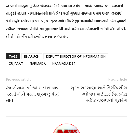
ઢેલવાણી તા.કુક્ષી જી.ધાર મધ્યપ્રદેશ (૩) કાયદાના સંઘર્ષમાં આવેલ બાળક રહે . ઢેલવાણી
તા.કુક્ષી જી.ધાર મધ્યપ્રદેશનાઓ સાથે ભેગા મળી ગુજરાત રાજ્યના અલગ અલગ જીલ્લાઓ
જેમાં દાહોદ વડોદરા જીલ્લા ભરૂચ, સુરત નર્મદા વિગેરે જીલ્લાઓમાંથી બાઇકચોરી કરેલ હોવાની
હકીકત જણાવતા પોલીસે આ જીલ્લાઓમાંથી ચોરી થયેલ બાઇકઢેલવાણી ગામેથી એલ.સી.બી.
ની ટીમ કોમ્બીંગ કરી કબજે કરવામાં આવેલ છે .
TAGS
BHARUCH
DEPUTY DIRECTOR OF INFORMATION
GUJARAT
NARMADA
NARMADA DSP
Previous article
Next article
ઝઘડીયામાં બીજા માળના ધાબા
સુરત સરસાણા ખાતે ત્રિદિવસીય
પરથી નીચે પડતા શ્રમજીવીનું
ગ્લોબલ પાટીદાર બિઝનેસ
મોત
સમિટ-૨૦૨૨નો પ્રારંભ