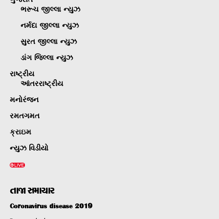
ભરૂચ જીલ્લા ન્યુઝ
નર્મદા જીલ્લા ન્યુઝ
સુરત જીલ્લા ન્યુઝ
ડાંગ જિલ્લા ન્યુઝ
રાષ્ટ્રીય
આંતરરાષ્ટ્રીય
મનોરંજન
રમતગમત
ક્રાઇમ
ન્યુઝ વિડીયો
તાજા સમાચાર
Coronavirus disease 2019