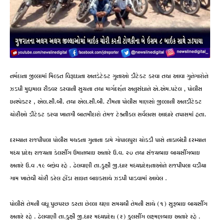
નર્મદાના જીલ્લામાં મિલ્કત વિરૂધ્ધના અનડેટેક્ટ ગુનાઓ ડીટેક્ટ કરવા તથા આવા ગુનેગારોને
ઝડપી મુદ્દામાલ રીકવર કરવાની સુચના તથા માર્ગદર્શન અનુસંધાને એ.એમ.પટેલ , પોલીસ
ઇન્સ્પેકટર , એલ.સી.બી. તથા એલ.સી.બી. ટીમના પોલીસ માણસો જીલ્લાની અનડીટેક્ટ
ચોરીઓ ડીટેક્ટ કરવા ખાનગી બાતમીદારો તેમજ ટેક્નીકલ સર્વેલન્સ આધારે તપાસમાં હતા.
દરમ્યાન રાજપીપલા પોલીસ મથકના ગુનાના કામે ગોપાલપુરા ચોકડી પાસે નાકાબંધી દરમ્યાન
મધ્ય પ્રદેશ રાજયના કેલસીંગ ઉમાનભાઇ અનારે ઉ.વ. ૨૦ તથા સંજયભાઇ બાયસીંગભાઇ
અનારે ઉ.વ .૧૯ બન્નેવ રહે . ઢેલવાણી તા.કુક્ષી જી.ધાર મધ્યપ્રદેશનાઓને રાજપીપલા વડીયા
ગામ ખાતેથી ચોરી કરેલ હોંડા સાઇન બાઇકસાથે ઝડપી પાડવામાં આવેલ .
પોલીસે તેમની વધૂ પુછપરછ કરતા છેલ્લા ઘણા સમયથી તેમની સાથે (૧) સુરૂભાઇ બાયસીંગ
અનારે રહે . ઢેલવાણી તા.કુક્ષી જી.ધાર મધ્યપ્રદેશ (ર) ફુલસીંગ લક્ષ્મણભાઇ અનારે રહે .