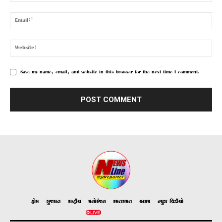
Save my name, email, and website in this browser for the next time I comment.
હોમ
ગુજરાત
રાષ્ટ્રીય
મનોરંજન
રમતગમત
ક્રાઇમ
ન્યુઝ વિડીયો