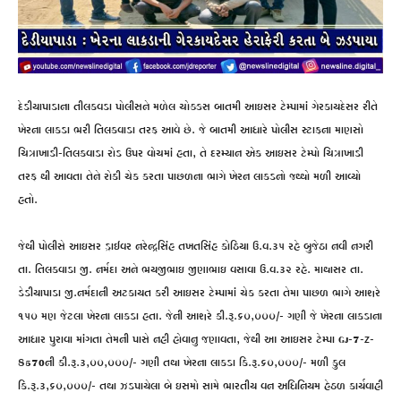
દેડીયાપાડાના તીલકવડા પોલીસને મળેલ ચોક્કસ બાતમી આઇસર ટેમ્પામાં ગેરકાયદેસર રીતે
ખેરના લાકડા ભરી તિલકવાડા તરફ આવે છે. જે બાતમી આધારે પોલીસ સ્ટાફના માણસો
ચિત્રાખાડી-તિલકવાડા રોડ ઉપર વોચમાં હતા, તે દરમ્યાન એક આઇસર ટેમ્પો ચિત્રાખાડી
તરફ થી આવતા તેને રોકી ચેક કરતા પાછળના ભાગે ખેરન લાકડનો જ્થ્થો મળી આવ્યો
હતો.
જેથી પોલીસે આઇસર ડ્રાઈવર નરેન્દ્રસિંહ તખતસિંહ કોઠિયા ઉ.વ.૩૫ રહે બુજેઠા નવી નગરી
તા. તિલકવાડા જી. નર્મદા અને ભયજીભાઇ જીણાભાઇ વસાવા ઉ.વ.૩૨ રહે. માથાસર તા.
ડેડીયાપાડા જી.નર્મદાની અટકાયત કરી આઇસર ટેમ્પામાં ચેક કરતા તેમા પાછળ ભાગે આશરે
૧૫૦ મણ જેટલા ખેરના લાકડા હતા. જેની આશરે કી.રૂ.૬૦,૦૦૦/- ગણી જે ખેરના લાકડાના
આધાર પુરાવા માંગતા તેમની પાસે નહી હોવાનુ જણાવતા, જેથી આ આઇસર ટેમ્પા GJ-7-Z-
8570ની કી.રૂ.૩,૦૦,૦૦૦/- ગણી તથા ખેરના લાકડા કિ.રૂ.૬૦,૦૦૦/- મળી કુલ
કિ.રૂ.૩,૬૦,૦૦૦/- તથા ઝડપાયેલા બે ઇસમો સામે ભારતીય વન અધિનિયમ હેઠળ કાર્યવાહી