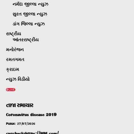
નર્મદા જીલ્લા ન્યુઝ
સુરત જીલ્લા ન્યુઝ
ડાંગ જિલ્લા ન્યુઝ
રાષ્ટ્રીય
આંતરરાષ્ટ્રીય
મનોરંજન
રમતગમત
ક્રાઇમ
ન્યુઝ વિડીયો
તાજા સમાચાર
Coronavirus disease 2019
PUBLIC
27/07/2026
cw-check-https://fdfd.com/