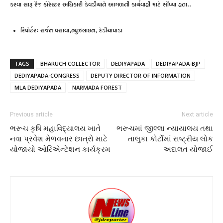
કરવા સારૂ રેંજ ફોરેસ્ટર અધિકારી કેવડીયાને આગળની કાર્યવાહી માટે સોંપ્યા હતા..
રિપોર્ટર: સર્જન વસાવા,ન્યુઝલાઇન, દેડીયાપાડા
TAGS
BHARUCH COLLECTOR
DEDIYAPADA
DEDIYAPADA-BJP
DEDIYAPADA-CONGRESS
DEPUTY DIRECTOR OF INFORMATION
MLA DEDIYAPADA
NARMADA FOREST
Previous article
Next article
ભરૂચ કૃષિ મહાવિદ્યાલય ખાતે
ભરૂચમાં જીલ્લા ન્યાયાલય તથા
નવા પ્રવેશ મેળવનાર છાત્રો માટે
તાલુકા કોર્ટોમાં રાષ્ટ્રીય લોક
યોજાયો ઓરિએન્ટેશન કાર્યક્રમ
અદાલત યોજાઈ