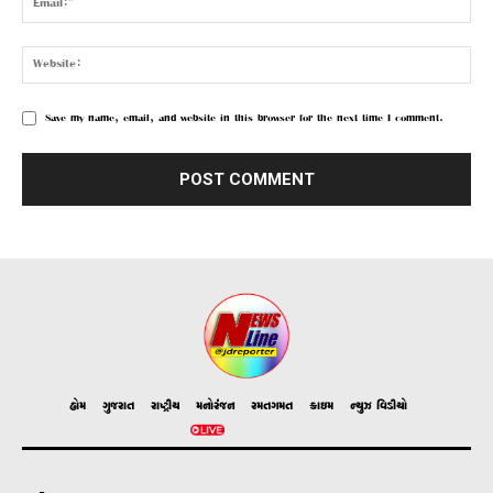
Save my name, email, and website in this browser for the next time I comment.
હોમ
ગુજરાત
રાષ્ટ્રીય
મનોરંજન
રમતગમત
ક્રાઇમ
ન્યુઝ વિડીયો