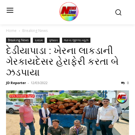
Home
Breaking News
Breaking News
ક્રાઇમ
ગુજરાત
ભરૂચ જીલ્લા ન્યુઝ
દેડીયાપાડા : ખેરના લાકડાની
ગેરકાયદેસર હેરાફેરી કરતા બે
ઝડપાયા
JD Reporter
-
12/03/2022
0