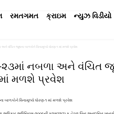
ext
ન
રમતગમત
ક્રાઇમ
ન્યુઝ વિડીયો
ા અને વંચિત જૂથના બાળકોને વિનામૂલ્યે ધોરણ-૧ માં મળશે પ્રવેશ
૨૨-૨૩માં નબળા અને વંચિત 
માં મળશે પ્રવેશ
ણના અધિકાર અધિનિયમ-૨૦૦૯ની કલમ૧૨(૧) ક હેઠળ બિન અનુદાનિત ખાનગી