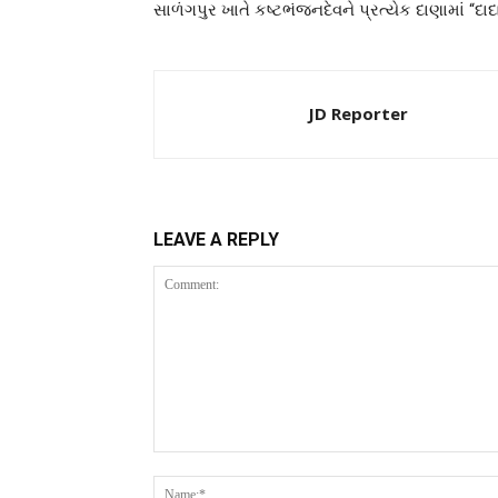
સાળંગપુર ખાતે કષ્ટભંજનદેવને પ્રત્યેક દાણામાં “
JD Reporter
LEAVE A REPLY