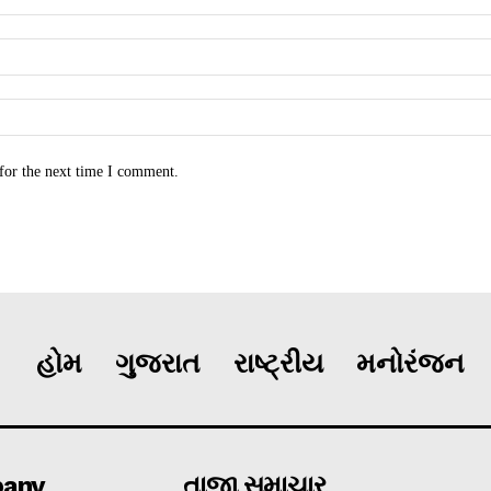
for the next time I comment.
હોમ
ગુજરાત
રાષ્ટ્રીય
મનોરંજન
any
તાજા સમાચાર