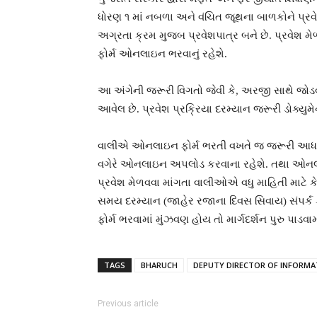
ધોરણ ૧ માં નબળા અને વંચિત જૂથના બાળકોને પ્ર
અગ્રતા ક્રમ મુજબ પ્રવેશપાત્ર બને છે. પ્રવેશ મ
ફોર્મ ઓનલાઇન ભરવાનું રહેશે.
આ અંગેની જરૂરી વિગતો જેવી કે, અરજી સાથે જોડવ
આવેલ છે. પ્રવેશ પ્રક્રિયા દરમ્યાન જરૂરી ડોક્યુમ
વાલીએ ઓનલાઇન ફોર્મ ભરતી વખતે જ જરૂરી આધાર પુ
વગેરે ઓનલાઇન અપલોડ કરવાના રહેશે. તથા ઓનલાઇન 
પ્રવેશ મેળવવા માંગતા વાલીઓએ વધુ માહિતી માટે ક
સમય દરમ્યાન (જાહેર રજાના દિવસ સિવાય) સંપર્ક 
ફોર્મ ભરવામાં મુંઝવણ હોય તો માર્ગદર્શન પુરુ પાડ
TAGS
BHARUCH
DEPUTY DIRECTOR OF INFORMA
Previous article