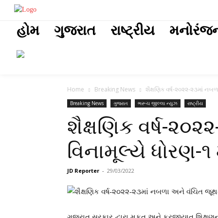
placeholder t
હોમ
ગુજરાત
રાષ્ટ્રીય
મનોરંજ
Home
Breaking News
શૈક્ષણિક વર્ષ-૨૦૨૨-૨૩માં નબળ
Breaking News
ગુજરાત
ભરૂચ જીલ્લા ન્યુઝ
રાષ્ટ્રીય
શૈક્ષણિક વર્ષ-૨૦
વિનામૂલ્યે ધોરણ-૧ 
JD Reporter
-
29/03/2022
ગુજરાત સરકાર દ્વારા મફત અને ફરજીયાત શિક્ષ