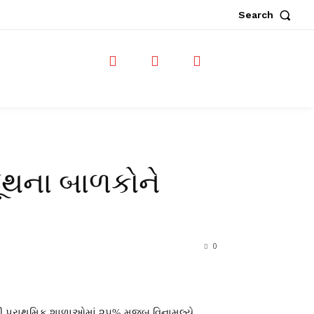
Search
જૂથના બાળકોને
0
 પ્રાથમિક શાળાઓમાં ૨૫% મુજબ વિનામૂલ્યે