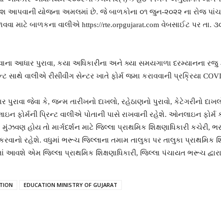
વેશ આપવાની યોજના અમલમાં છે. જે બાળકોના ૦૧ જુન-૨૦૨૨ ના રોજ પાંચ 
ેળવવા માટે બાળકના વાલીએ https://rte.orpgujarat.com વેબસાઈટ પર તા. 
ાના આધાર પુરાવા, કયા અધિકારીના અને ક્યા સમયગાળા દરમ્યાનના રજુ ક
ેન્ટ સાથે વાલીએ રીસીવીંગ સેન્ટર ખાતે ફોર્મ જમા કરાવવાની પ્રક્રિયા COV
રાવા જેવા કે, જન્મ તારીખનો દાખલો, રહેઠાણનો પુરાવો, કેટેગરીનો દાખ
ફોર્મની પ્રિન્ટ વાલીએ પોતાની પાસે રાખવાની રહેશે. ઓનલાઇન ફોર્મ ક્ય
ે મુંઝવણ હોય તો માર્ગદર્શન માટે જિલ્લા પ્રાથમિક શિક્ષણાધિકારી કચેર
કરવાનો રહેશે. વધુમાં ભરૂચ જિલ્લાના તમામ તાલુકા પર તાલુકા પ્રાથમિક 
વામાં આવશે એમ જિલ્લા પ્રાથમિક શિક્ષણાધિકારી, જિલ્લા પંચાયત ભરૂચ દ્વાર
TION
EDUCATION MINISTRY OF GUJARAT