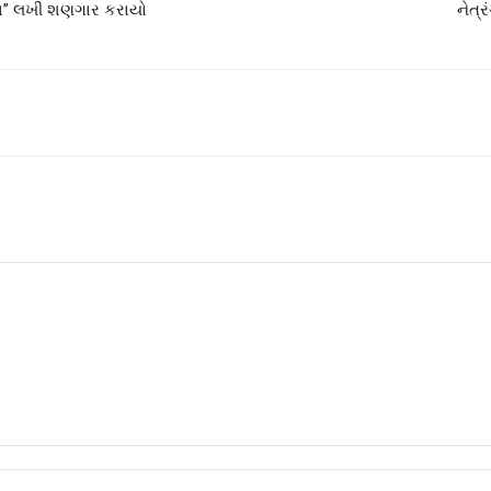
દાદા” લખી શણગાર કરાયો
નેત્