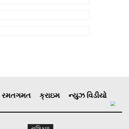
રમતગમત
ક્રાઇમ
ન્યુઝ વિડીયો
રાશિફળ