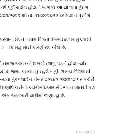
વર્ષ પૂર્ણ થયેલ હોય તે બાળકો આ યોજના હેઠળ
૩૦/૦૩/૨૦૨૨ થી તા. ૧૧/૦૪/૨૦૨૨ દરમિયાન પ્રવેશ
રવાના છે. તે તમામ વિગતો વેબસાઇટ પર મુકવામાં
ID – 19 મહામારી કારણે રદ કરેલ છે.
લો તેમજ આવકનો દાખલો (લાગુ પડતો હોય ત્યાં)
ાંય જમા કરાવવાનું રહેશે નહી. ભરૂચ જિલ્લામાં
ી, ભરૂચના હેલ્પલાઈન નંબર-૦૨૬૪૨ ૨૪૪૨૧૦ પર કચેરી
શિક્ષણાધિકારીની કચેરી/બી.આર.સી. ભવન ખાતેથી પણ
ા એક અખબારી યાદીમાં જણાવ્‍યું છે.
Next article