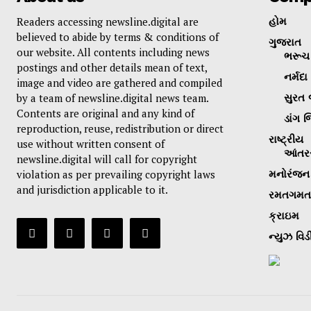
Readers accessing newsline.digital are
હોમ
believed to abide by terms & conditions of
ગુજરાત
our website. All contents including news
ભરૂચ 
postings and other details mean of text,
નર્મદા
image and video are gathered and compiled
by a team of newsline.digital news team.
સુરત 
Contents are original and any kind of
ડાંગ જ
reproduction, reuse, redistribution or direct
રાષ્ટ્રીય
use without written consent of
આંતરર
newsline.digital will call for copyright
violation as per prevailing copyright laws
મનોરંજન
and jurisdiction applicable to it.
રમતગમત
ક્રાઇમ
ન્યુઝ વિડ