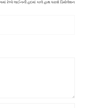
રંગમાં રેલ્વે લાઈનની હદમાં કાલે હાથ ધરાશે ડિમોલેશન