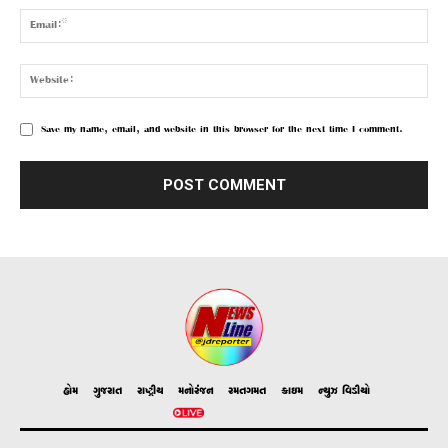
Save my name, email, and website in this browser for the next time I comment.
હોમ
ગુજરાત
રાષ્ટ્રીય
મનોરંજન
રમતગમત
ક્રાઇમ
ન્યુઝ વિડીયો