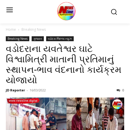
Home
Breaking News
Breaking News
ગુજરાત
વડોદરા જિલ્લા ન્યુઝ
વડોદરાના યવતેશ્વર ઘાટે
વિશ્વામિત્રી માતાની પ્રતિમાનું
સ્થાપન-ભાવ વંદનાનો કાર્યક્રમ
યોજાયો
JD Reporter
-
16/03/2022
0