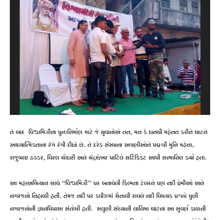
તે બાદ વિશ્વામિત્રીના પુનઃનિર્માણ માટે જે યુવાનોએ તન, મન કે ધનથી મહેનત કરીને ઘાટને
આધ્યાત્મિકતાના રંગે રંગી દીધો છે. તે દરેક સંસ્થાના અગ્રણીઓને પદ્મશ્રી મુનિ મહેતા,
રાજુભાઇ ઠક્કર, વિરલ ચૌધરી અને ચંદ્રશેખર પાટિલે સર્ટિફિકેટ આપી સન્માનિત કર્યા હતા.
આ મહાઅભિયાન સાથે “વિશ્વામિત્રી” પર બનાવેલી ફિલ્મના ટેલરને પણ નદી પ્રેમીઓ અને
નગરજનો નિહાળી હતી. તેમજ નદી પર કવીઝમાં ચૈતાલી રાવલે નદી વિષયક પ્રશ્નો પુછી
નગરજનોની જ્ઞાનપિપાસા સંતોષી હતી. સલુણી સંધ્યાની લાલિમા ઘાટના આ સુવર્ણ કાળની