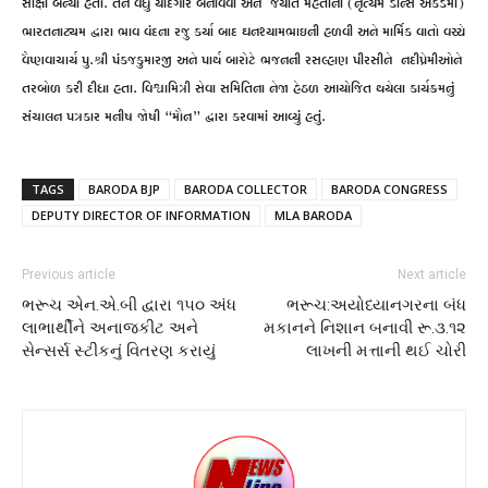
સાક્ષી બન્યો હતો. તેને વધુ યાદગાર બનાવવા અને જયતિ મહેતાના (નૃત્યમ ડાન્સ એકેડેમી)
ભારતનાટ્યમ દ્વારા ભાવ વંદના રજુ કર્યા બાદ ઘનશ્યામભાઇની હળવી અને માર્મિક વાતો વચ્ચે
વૈષ્ણવાચાર્ય પુ.શ્રી પંકજકુમારજી અને પાર્થ બારોટે ભજનની રસલ્હાણ પીરસીને નદીપ્રેમીઓને
તરબોળ કરી દીધા હતા. વિશ્વામિત્રી સેવા સમિતિના નેજા હેઠળ આયોજિત થયેલા કાર્યક્રમનું
સંચાલન પત્રકાર મનીષ જોષી “મૌન” દ્વારા કરવામાં આવ્યું હતું.
TAGS
BARODA BJP
BARODA COLLECTOR
BARODA CONGRESS
DEPUTY DIRECTOR OF INFORMATION
MLA BARODA
Previous article
Next article
ભરૂચ એન.એ.બી દ્વારા ૧૫૦ અંધ
ભરૂચ:અયોધ્યાનગરના બંધ
લાભાર્થીને અનાજકીટ અને
મકાનને નિશાન બનાવી રૂ.૩.૧૨
સેન્સર્સ સ્ટીકનું વિતરણ કરાયું
લાખની મત્તાની થઈ ચોરી