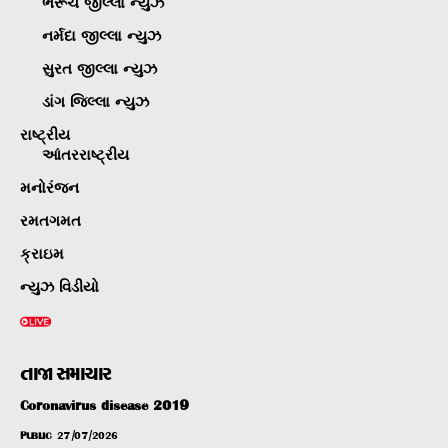
ભરૂચ જીલ્લા ન્યુઝ
નર્મદા જીલ્લા ન્યુઝ
સુરત જીલ્લા ન્યુઝ
ડાંગ જિલ્લા ન્યુઝ
રાષ્ટ્રીય
આંતરરાષ્ટ્રીય
મનોરંજન
રમતગમત
ક્રાઇમ
ન્યુઝ વિડીયો
તાજા સમાચાર
Coronavirus disease 2019
PUBLIC
27/07/2026