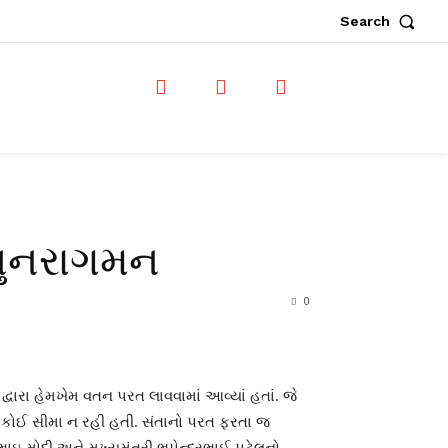
Search
 પુનરાગમન
0
્વારા હેમખેમ વતન પરત લાવવામાં આવ્યાં હતાં. જે
ી કોઈ સીમા ન રહી હતી. સંતાનો પરત ફરતા જ