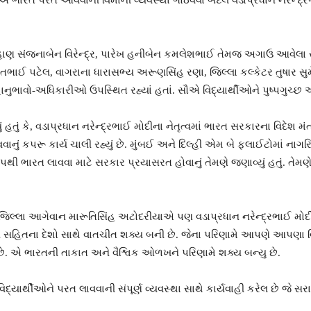
ારત પરત આવવાની વિમાની વ્યવસ્થા ગોઠવવા બદલ વડાપ્રધાન નરેન્દ્રભાઇ 
ૌહાણ સંજનાબેન વિરેન્દ્ર, પારેખ હનીબેન કમલેશભાઈ તેમજ અગાઉ આવેલ
ંતભાઈ પટેલ, વાગરાના ધારાસભ્ય અરૂણસિંહ રણા, જિલ્લા કલ્કેટર તુષાર સુ
ો-અધિકારીઓ ઉપસ્થિત રહ્યાં હતાં. સૌએ વિદ્યાર્થીઓને પુષ્પગુચ્છ આપી ઉષ્
 હતું કે, વડાપ્રધાન નરેન્દ્રભાઈ મોદીના નેતૃત્વમાં ભારત સરકારના વિદેશ મ
વાનું કપરૂ કાર્ય ચાલી રહ્યું છે. મુંબઈ અને દિલ્હી એમ બે ફલાઈટોમાં ના
પથી ભારત લાવવા માટે સરકાર પ્રયાસરત હોવાનું તેમણે જણાવ્યું હતું. તે
જિલ્લા આગેવાન મારૂતિસિંહ અટોદરીયાએ પણ વડાપ્રધાન નરેન્દ્રભાઈ મોદી
 સહિતના દેશો સાથે વાતચીત શક્ય બની છે. જેના પરિણામે આપણે આપણા વિદ્ય
ે. એ ભારતની તાકાત અને વૈશ્વિક ઓળખને પરિણામે શક્ય બન્યુ છે.
િદ્યાર્થીઓને પરત લાવવાની સંપૂર્ણ વ્યવસ્થા સાથે કાર્યવાહી કરેલ છે જે સર