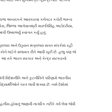
મોદી અને મુખ્યમંત્રી ભૂપેન્દ્રભાઈ પટેલનો
ા રાજ અબરાકને આવકારવા કલેક્ટર કચેરી ભરૂચ
મેરા, જિલ્લા આગેવાનશ્રી મારૂતિસિંહ અટોદરીયા,
માભર્યું સ્વાગત કર્યું હતું.
ંત્રાલય અને ઉડ્ડયન મંત્રાલય સતત સંપર્કમાં રહી
ગરિકોને લઈને સલામત રીતે આવી ચૂકી છે. હજુ પણ જે
મણે આ તકે ભારત સરકાર અને કેન્દ્ર સરકારનો
ની વિદેશનીતિ અને કુટનીતિને પરિણામે ભારતીય
ાર્થીઓને પરત લાવી શક્યા છે. બન્ને દેશોમાં
ાહનીય હોવાનું જણાવી નાગરિક તરીકે ગર્વ લેવા જેવી