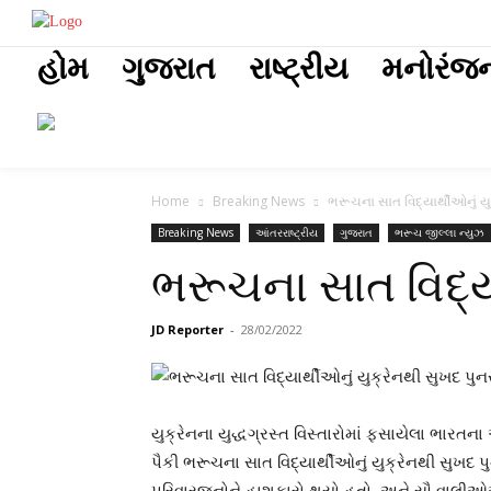
placeholder t
હોમ
ગુજરાત
રાષ્ટ્રીય
મનોરંજ
Home
Breaking News
ભરૂચના સાત વિદ્યાર્થીઓનું ય
Breaking News
આંતરરાષ્ટ્રીય
ગુજરાત
ભરૂચ જીલ્લા ન્યુઝ
ભરૂચના સાત વિદ્ય
JD Reporter
-
28/02/2022
યુક્રેનના યુદ્ધગ્રસ્ત વિસ્તારોમાં ફસાયેલા ભારત
પૈકી ભરૂચના સાત વિદ્યાર્થીઓનું યુક્રેનથી સુખ