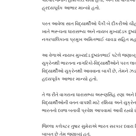
પરિવારજનોને હાશકારો થયો હતો, અને સૌ વાલીઓએ ભ
હ્રદયપૂર્વક આભાર માન્યો હતો.
પરત આવેલા સાત વિદ્યાર્થીઓ પૈકી બે દીકરીઓ ચ
ખાતે ભરૂચના ધારાસભ્ય અને નાયબ મુખ્યદંડક દુષ્ય
નગરપાલિકાના પ્રમુખ અમિતભાઈ ચાવડા સહિત મહાનુભાવ
આ વેળાએ નાયબ મુખ્યદંડ દુષ્યંતભાઈ પટેલે જણાવ્યું
યુક્રેનથી ભારતના નાગરિકો-વિદ્યાર્થીઓને પરત લાવ
વિદ્યાર્થીઓ યુક્રેનથી આવવાના બાકી છે, તેમને ઝડ
હદયપૂર્વક આભાર માન્યો હતો.
તે જ રીતે વાગરાના ધારાસભ્ય અરૂણસિંહ રણા અને 
વિદ્યાર્થીઓની વતન વાપશી માટે રશિયા અને યુક્રેન
ભારતનો ધ્વજ બતાવી પ્રવેશ આપવામાં આવી રહ્યો છ
જિલ્લા કલેક્ટર તુષાર સુમેરાએ ભારત સરકાર ધ્વારા વ
બાબત છે તેમ જણાવ્યું હતું.