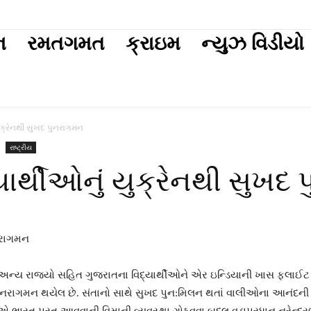
ext
ન
રમતગમત
ક્રાઇમ
ન્યુઝ વિડીયો
ુક્રેનથી સુખદ પુનરાગમન
રાષ્ટ્રીય
ાર્થીઓનું યુક્રેનથી સુખદ
ના અન્ય રાજ્યો સહિત ગુજરાતના વિદ્યાર્થીઓને એર ઇન્ડિયાની ખાસ ફ્લાઈટ દ
દ પુનરાગમન થયેલ છે. સંતાનો સાથે સુખદ પુન:મિલન થતાં વાલીઓના આનંદન