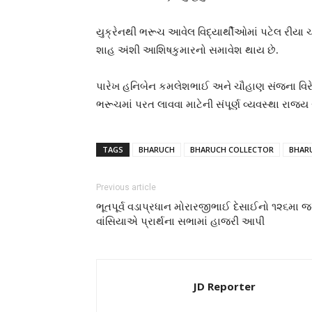
યુક્રેનથી ભરૂચ આવેલ વિદ્યાર્થીઓમાં પટેલ રીયા 
શાહ અંશી આશિષકુમારનો સમાવેશ થાય છે.
પારેખ હનિબેન કમલેશભાઈ અને ચૌહાણ સંજના વિરેન્દ
ભરૂચમાં પરત લાવવા માટેની સંપૂર્ણ વ્યવસ્થા રાજ્ય
TAGS
BHARUCH
BHARUCH COLLECTOR
BHAR
Previous article
ભૂતપૂર્વ વડાપ્રધાન મોરારજીભાઈ દેસાઈનો ૧૨૬મા જન
વાંસિયાએ પ્રાર્થના સભામાં હાજરી આપી
JD Reporter