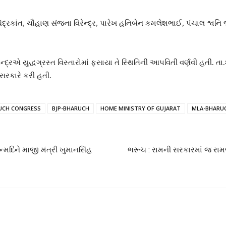
ચંદ્રકાંત, ચૌહાણ સંજના વિરેન્દ્ર, પારેખ હનિબેન કમલેશભાઈ, પંચાલ શ્વ
્રએ યુદ્ધગ્રસ્ત વિસ્તારોમાં ફસાયા તે સ્થિતિની આપવિતી વર્ણવી હતી. ત
 સરકારે કરી હતી.
UCH CONGRESS
BJP-BHARUCH
HOME MINISTRY OF GUJARAT
MLA-BHARU
્મદિને માજી મંત્રી ખુમાનસિંહ
ભરૂચ : રામની સરકારમાં જ રામ