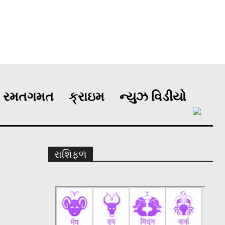
રમતગમત
ક્રાઇમ
ન્યુઝ વિડીયો
રાશિફળ