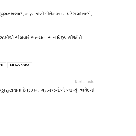
નિ જીગનેશભાઈ, શાહ અંગી દીનેશભાઈ, પટેલ મોનાલી,
ા.૨૮મીએ સોમવારે ભરૂચના સાત વિદ્યાર્થીઓને
CH
MLA-VAGRA
Next article
જી હટાવાતા દેત્રાલના ગ્રામજનોએ આપ્યું આવેદન!