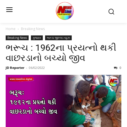
Home
Breaking News
Breaking News
ગુજરાત
ભરૂચ જીલ્લા ન્યુઝ
ભરૂચ : 1962ના પ્રયત્નો થકી
વાછરડાનો બચ્યો જીવ
JD Reporter
-
06/02/2022
0