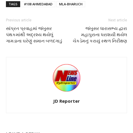
TAGS
#108 AHMEDABAD
MLA-BHARUCH
Previous article
Next article
સાંપ્રત પ્રવાહમાં જંબુસર
જંબુસર ધારાસભ્ય દ્વારા
પંથકમાંથી અદ્રશ્ય થયેલું
મહાપુરાના ધરાશયી થયેલ
ગામડાના ઘરેણું સમાન બળદગાડું
ચેકડેમનું કરાયું સ્થળ નિરીક્ષણ
JD Reporter