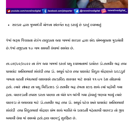
સરકાર દ્વારા મુખ્યમંત્રી યોજના અંતર્ગત શરૂ કરાયું છે ફરતું દવાખાનું
જેમાં ભરૂચ જિલ્લાના નેત્રંગ તાલુકાના થવા ગામમાં સરકાર દ્વારા એક એમ્બ્યુલન્સ મુકાયેલી
છે.જેમાં નજીકના ૧૦ ગામ આવરી લેવામાં આવેલ છે.
તા.૦૪/૦૨/૨૦૨૨ ના રોજ થવા ગામમાં ફરતાં પશુ દવાખાનામાં કાર્યરત ડો.તનવીર ભટ્ટ તથા
પાયલોટ અનિલભાઈ સોલંકી તથા ડો. અપૂર્વ પટેલ તથા પાઇલોટ નિકુલ ચૌહાણને કાકડકુઈ
ગામના વતની રમેશભાઈ વસાવાએ તાત્કાલિક સારવાર માટે સવારે ૧૧:૦૫ કેસ નોંધાવ્યો
હતો. ત્યારે 1962 ના પશુ ચિકિત્સક ડો તનવીર ભટ્ટ તેમના સ્ટાફ સાથે ત્યાં પહોંચી ગયા
હતા. વાછરડાની તપાસ કરતા પાછળ ના બંને પગ ભાંગી ગયા હોવાનું જાણવા મળ્યું ત્યારે
વાછરડા ને બચાવવા માટે ડો.તનવીર ભટ્ટ તથા ડો. અપૂર્વ પટેલ અને પાયલોટ અનિલભાઈ
સોલંકી તથા નિકુલભાઈ ચૌહાણ એમ સાથે મળીને બે કલાકની મહેનતથી વાછરડા નો જીવ
બચાવી લેવા માં આવ્યો હતો.હાલ વાછરડું સુરક્ષિત છે.