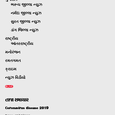
ભરૂચ જીલ્લા ન્યુઝ
નર્મદા જીલ્લા ન્યુઝ
સુરત જીલ્લા ન્યુઝ
ડાંગ જિલ્લા ન્યુઝ
રાષ્ટ્રીય
આંતરરાષ્ટ્રીય
મનોરંજન
રમતગમત
ક્રાઇમ
ન્યુઝ વિડીયો
તાજા સમાચાર
Coronavirus disease 2019