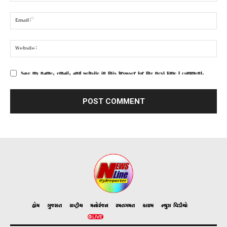
Save my name, email, and website in this browser for the next time I comment.
હોમ
ગુજરાત
રાષ્ટ્રીય
મનોરંજન
રમતગમત
ક્રાઇમ
ન્યુઝ વિડીયો