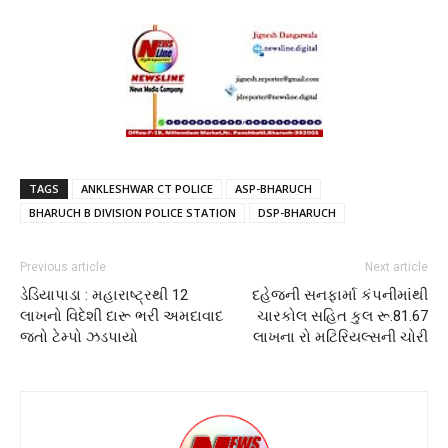
TAGS
ANKLESHWAR CT POLICE
ASP-BHARUCH
BHARUCH B DIVISION POLICE STATION
DSP-BHARUCH
Previous article
Next article
ડેડિયાપાડા : મહારાષ્ટ્રથી 12
દહેજની સનફાર્મા કંપનીમાંથી
લાખનો વિદેશી દારૂ ભરી અમદાવાદ
ચારકોલ સહિત કુલ રૂ.81.67
જતો ટેમ્પો ઝડપાયો
લાખના રો મટિરિયલ્સની ચોરી