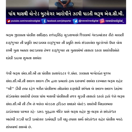
ભરૂચ જીલ્લાના પોલીસ અધિક્ષક રાજેન્દ્રસિંહ ચુડાસમાએ જિલ્લામાં ગેરકાયદેસર રીતે ચાલતી
દારૂ/જુગાર ની પ્રવુતિ અટકાવવા દારૂ/જુગાર ની પ્રવુતિ સાથે સંકળાયેલ બુટલેગરો ઉપર વોચ
રાખી ગુના બનતા અટકાવવા તેમજ દારૂ/જુગાર ના ગુનાઓમાં નાસતા ફરતા આરોપીઓને
શોધી કાઢવા સુચના આપેલ
જેથી ભરૂચ એલ.સી.બી ના પોલીસ ઇન્સપેક્ટર જે.એન. ઝાલાના માર્ગદર્શન મુજબ
એલ.સી.બી.ની અલગ અલગ ટીમ દ્વારા પ્રયત્નો હાથ ધરવામાં આવેલ દરમ્યાન ભરૂચ શહેર
“બી” ડીવી તથા દહેજ મરીન પોલીસમા નોંધાયેલ દારૂબંધી અંગેના બે અલગ-અલગ કેશોમા
સંડોવાયેલ આરોપી છેલ્લા પાંચ માસથી પોલીસની નજર ચુકવી નાસતો ફરતો હતો જેને ભરૂચ
એલ.સી.બી ની ટીમ ને મળેલ ચોક્કસ હકિકત આધારે વોન્ટેડ આરોપી વિશાલભાઇ
ઠાકોરભાઇ પરમાર રહે- કસક ગુરૂદ્વારા મંદિર પાસે ભરૂચ શહેર જી-ભરૂચ ને અંકલેશ્વર
ખાતેથી ઝડપી પાડી કાયદેસર કાર્યવાહી કરી વધુ તપાસ અર્થે અંકલેશ્વર શહેર પોલીસ મથકે
સોપવામાં આવ્યો છે.