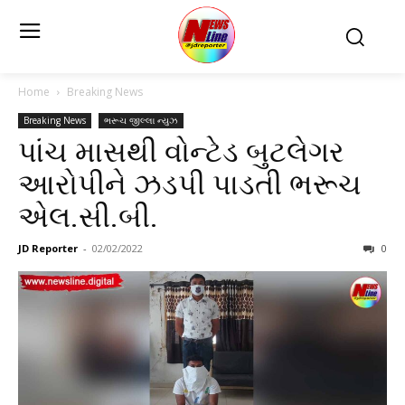
Home
Breaking News
Breaking News
ભરૂચ જીલ્લા ન્યુઝ
પાંચ માસથી વોન્ટેડ બુટલેગર
આરોપીને ઝડપી પાડતી ભરૂચ
એલ.સી.બી.
JD Reporter
-
02/02/2022
0