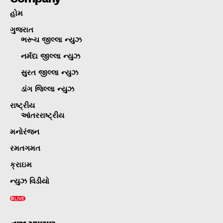
હોમ
ગુજરાત
ભરૂચ જીલ્લા ન્યુઝ
નર્મદા જીલ્લા ન્યુઝ
સુરત જીલ્લા ન્યુઝ
ડાંગ જિલ્લા ન્યુઝ
રાષ્ટ્રીય
આંતરરાષ્ટ્રીય
મનોરંજન
રમતગમત
ક્રાઇમ
ન્યુઝ વિડીયો