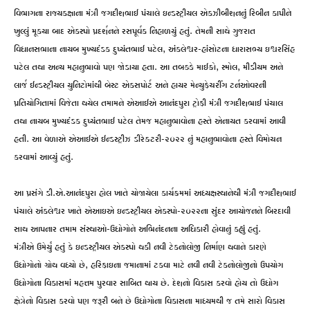
વિભાગના રાજ્યકક્ષાના મંત્રી જગદીશભાઈ પંચાલે ઇન્ડસ્ટ્રીયલ એકઝીબીશનનું રિબીન કાપીને
ખુલ્લું મૂકયા બાદ એકસ્પો પ્રદર્શનને રસપૂર્વક નિહાળયું હતું. તેમની સાથે ગુજરાત
વિધાનસભાના નાયબ મુખ્યદંડક દુષ્યંતભાઈ પટેલ, અંકલેશ્વર-હાંસોટના ધારાસભ્ય ઇશ્વરસિંહ
પટેલ તથા અન્ય મહાનુભાવો પણ જોડાયા હતા. આ તબક્કે માઈક્રો, સ્મોલ, મીડીયમ અને
લાર્જ ઈન્ડસ્ટ્રીયલ યુનિટોમાંથી બેસ્ટ એકસપોર્ટ અને હાયર મેન્યુફેચરીંગ ટર્નઓવરની
પ્રતિયોગિતામાં વિજેતા થયેલ તમામને એઆઈએ આનંદપુરા ટ્રોફી મંત્રી જગદીશભાઈ પંચાલ
તથા નાયબ મુખ્યદંડક દુષ્યંતભાઈ પટેલ તેમજ મહાનુભાવોના હસ્તે એનાયત કરવામાં આવી
હતી. આ વેળાએ એઆઈએ ઈન્ડસ્ટ્રીઝ ડીરેક્ટરી-૨૦૨૨ નું મહાનુભાવોના હસ્તે વિમોચન
કરવામાં આવ્યું હતું.
આ પ્રસંગે ડી.એ.આનંદપુરા હોલ ખાતે યોજાયેલા કાર્યક્રમમાં અધ્યક્ષસ્થાનેથી મંત્રી જગદીશભાઈ
પંચાલે અંકલેશ્વર ખાતે એઆઇએ ઇન્ડસ્ટ્રીયલ એકસ્પો-૨૦૨૨ના સુંદર આયોજનને બિરદાવી
સાથ આપનાર તમામ સંસ્થાઓ-ઉધોગોને અભિનંદનના અધિકારી હોવાનું કહ્યું હતું.
મંત્રીએ ઉમેર્યું હતું કે ઇન્ડસ્ટ્રીયલ એકસ્પો થકી નવી ટેકનોલોજી નિર્માણ થવાને કારણે
ઉધોગોનો ગ્રોથ વધ્યો છે, હરિફાઇના જમાનામાં ટકવા માટે નવી નવી ટેકનોલોજીનો ઉપયોગ
ઉધોગોના વિકાસમાં મહત્તમ પુરવાર સાબિત થાય છે. દેશનો વિકાસ કરવો હોય તો ઉધોગ
ક્ષેત્રેનો વિકાસ કરવો પણ જરૂરી બને છે ઉધોગોના વિકાસના માધ્યમથી જ તમે સારો વિકાસ