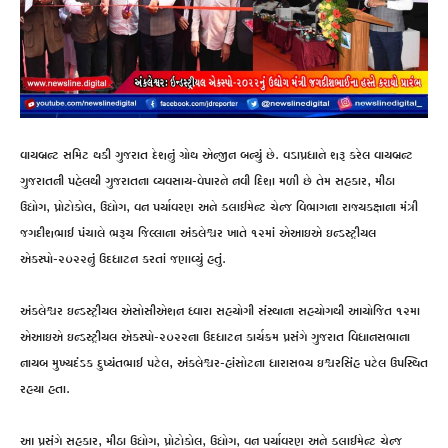
વાયબ્રન્ટ સમિટ થકી ગુજરાત દેશનું ગ્રોથ એન્જીન બન્યું છે. વડાપ્રધાને શરૂ કરેલ વાયબ્રન્ટ
ગુજરાતની પહેલથી ગુજરાતના વ્યવસાય-વેપારને નવી દિશા મળી છે તેમ સહકાર, મીઠા
ઉદ્યોગ, પ્રોટોકોલ, ઉદ્યોગ, વન પર્યાવરણ અને ક્લાઈમેન્ટ ચેન્જ વિભાગના રાજ્યકક્ષાના મંત્રી
જગદીશભાઈ પંચાલે ભરૂચ જિલ્લાના અંકલેશ્વર ખાતે ૧૨માં એઆઇએ ઇન્ડસ્ટ્રીયલ
એકસ્પો-૨૦૨૨નું ઉદધાટન કરતાં જણાવ્યું હતું.
અંકલેશ્વર ઇન્ડસ્ટ્રીયલ એસોસીએશન ધ્વારા સહયોગી સંસ્થાના સહયોગથી આયોજિત ૧૨મા
એઆઇએ ઇન્ડસ્ટ્રીયલ એકસ્પો-૨૦૨૨ના ઉદધાટન કાર્યક્રમ પ્રસંગે ગુજરાત વિધાનસભાના
નાયબ મુખ્યદંડક દુષ્યંતભાઈ પટેલ, અંકલેશ્વર-હાંસોટના ધારાસભ્ય ઇશ્વરસિંહ પટેલ ઉપસ્થિત
રહયા હતા.
આ પ્રસંગે સહકાર, મીઠા ઉદ્યોગ, પ્રોટોકોલ, ઉદ્યોગ, વન પર્યાવરણ અને ક્લાઈમેન્ટ ચેન્જ