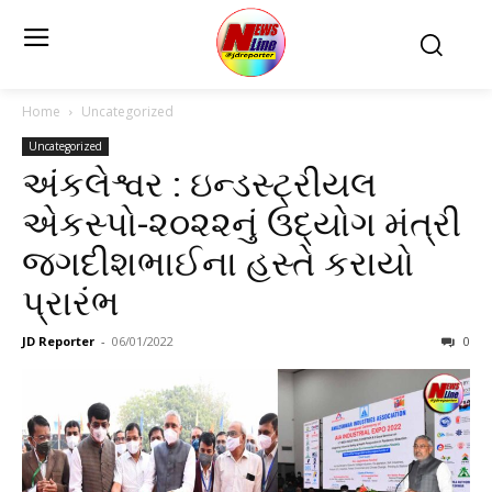
Home
Uncategorized
Uncategorized
અંકલેશ્વર : ઇન્ડસ્ટ્રીયલ
એકસ્પો-૨૦૨૨નું ઉદ્યોગ મંત્રી
જગદીશભાઈના હસ્તે કરાયો
પ્રારંભ
JD Reporter
-
06/01/2022
0