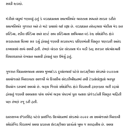
સાધી શકશો.
મંત્રીએ વધુમાં જણાવ્યું હતું કે વડાપ્રધાનના આત્મનિર્ભર ભારતના સ્વપ્નને સાકાર કરીને
આત્મનિર્ભર ગુજરાત બને તે માટે પ્રયાસો થઈ રહ્યા છે. વડાપ્રધાન નરેન્દ્રભાઇ મોદીના મેક ઇન
ઇન્ડિયા, સ્કીલ ઈન્ડિયા અને સ્ટાર્ટ અપ ઇન્ડિયાના અભિયાન વડે દેશ ઔધોગિક ક્ષેત્રે
સફળતાના શિખર સર કર્યું હોવાનું જણાવી સકારાત્મક પરિણામોની વિસ્તૃત જાણકારી અનેક
દાખલાઓ સાથે આપી હતી. તેમણે વોકલ ફોર લોકલના મંત્ર થકી કેન્દ્ર સરકાર અંત્યોદયની
વિચારધારાને વેગવાન બનાવી હોવાનું પણ ઉમેર્યું હતું.
ગુજરાત વિધાનસભાના નાયબ મુખ્યદંડક દુષ્યંતભાઈ પટેલે ઇન્ડસ્ટ્રીયલ એકસ્પો-૨૦૨૨ના
આયોજનને બિરદાવતા આજથી બે દિવસીય એકઝીબીશનમાં નવી ટેકનોલોજીનો ભરપૂર
ઉપયોગ કરવામાં આવ્યો છે. ભરૂચ જિલ્લો ઔધોગિક ક્ષેત્રે વિકાસની હરણફાળ ભરી રહયો
હોવાનું જણાવી આવનારા પાંચ વર્ષમાં ભરૂચ પંથકમાં પુરા થનારા પ્રોજેક્ટોની વિસ્તૃત માહિતી
પણ તેમણે રજૂ કરી હતી.
ધારાસભ્ય ઈશ્વરસિંહ પટેલે પ્રાસંગિક ઉદબોધનમાં એક્સ્પો-૨૦૨૨ ના આયોજનને બિરદાવી
ઔદ્યોગિક વિકાસમાં આવા પ્રકારના ઈન્ડસ્ટ્રીયલ પ્રદર્શનો ખુબ જ સરાહનીય છે. આવા