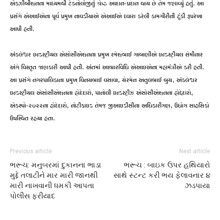
એકઝીબીશનના માધ્યમથી ટેકનોલોજીનું શ્રેષ્ઠ આદાન-પ્રદાન થાય છે તેમ જણાવ્યું હતું. આ
પ્રસંગે એઆઈએના પૂર્વ પ્રમુખ નાવડીયાએ એઆઈએ ધ્વારા કરેલી કામગીરીની ટૂંકી રૂપરેખા
આપી હતી.
અંકલેશ્વર ઇન્ડસ્ટ્રીયલ એસોસીએશનના પ્રમુખ રમેશભાઈ ગાબાણીએ ઇન્ડસ્ટ્રીયલ સેમીનાર
અંગે વિસ્તૃત જાણકારી આપી હતી. અંતમાં આભારવિધિ એઆઇએના મહામંત્રીએ કરી હતી.
આ પ્રસંગે નગરપાલિકાના પ્રમુખ વિનયભાઈ વસાવા, ચેરમેન અતુલભાઈ બુચ, અંકલેશ્વર
ઇન્ડસ્ટ્રીયલ એસોસીએશનના હોદેદારો, પાનોલી ઇન્ડસ્ટ્રીઝ એસોસીએશનના હોદ્દેદારો,
એકસ્પો-૨૦૨૨ના હોદેદારો, નોટીફાઇડ તેમજ જીઆઇડીસીના અધિકારીગણ, ઉધોગ સાહસિકો
ઉપસ્થિત રહયા હતા.
Previous article
Next article
ભરૂચ: મનુબરમાં દુકાનના ભાડા
ભરૂચ : બાઇક ઉપર હથિયારો
મુદ્દે તલાટીને માર મારી જાનથી
સાથે સ્ટન્ટ કરી ભય ફેલાવનાર ૪
મારી નાખવાની ધમકી આપતા
ઝડપાયા
પોલીસ ફરીયાદ