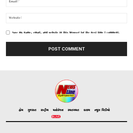
Save my name, email, and website in this browser for the next time I comment.
હોમ
ગુજરાત
રાષ્ટ્રીય
મનોરંજન
રમતગમત
ક્રાઇમ
ન્યુઝ વિડીયો