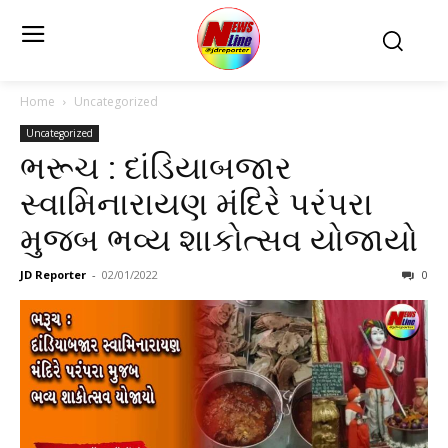
Home
Uncategorized
Uncategorized
ભરૂચ : દાંડિયાબજાર
સ્વામિનારાયણ મંદિરે પરંપરા
મુજબ ભવ્ય શાકોત્સવ યોજાયો
JD Reporter
-
02/01/2022
0