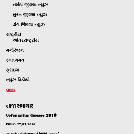
નર્મદા જીલ્લા ન્યુઝ
સુરત જીલ્લા ન્યુઝ
ડાંગ જિલ્લા ન્યુઝ
રાષ્ટ્રીય
આંતરરાષ્ટ્રીય
મનોરંજન
રમતગમત
ક્રાઇમ
ન્યુઝ વિડીયો
તાજા સમાચાર
Coronavirus disease 2019
PUBLIC
27/07/2026