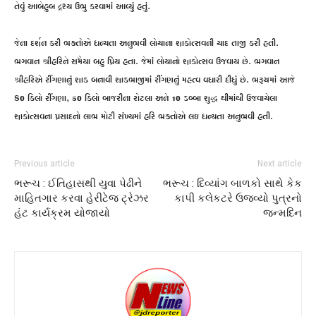
તેવું આબેહુબ દ્રશ્ય ઉભુ કરવામાં આવ્યું હતું.
જેના દર્શન કરી ભક્તોએ ધન્યતા અનુભવી લોયાના શાકોત્સવની યાદ તાજી કરી હતી.
ભગવાન શ્રીહરિને સમૈયા બહુ પ્રિય હતા. જેમાં લોયાનો શાકોત્સવ ઉજવાય છે. ભગવાન
શ્રીહરિએ રીંગણાનું શાક બનાવી શાકભાજીમાં રીંગણનું મહત્વ વધારી દીધું છે. ભરૂચમાં આજે
80 કિલો રીંગણા, 50 કિલો બાજરીના રોટલા અને 10 ડબ્બા શુદ્ધ ઘીમાંથી ઉજવાયેલા
શાકોત્સવના પ્રસાદનો લાભ મોટી સંખ્યમાં હરિ ભક્તોએ લઇ ધન્યતા અનુભવી હતી.
Previous article
Next article
ભરૂચ : ઈતિહાસથી યુવા પેઢીને
ભરૂચ : દિવ્યાંગ બાળકો સાથે કેક
માહિતગાર કરવા હેરીટેજ ટ્રેઝર
કાપી કલેકટરે ઉજવ્યો પુત્રનો
હંટ કાર્યક્રમ યોજાયો
જન્મદિન