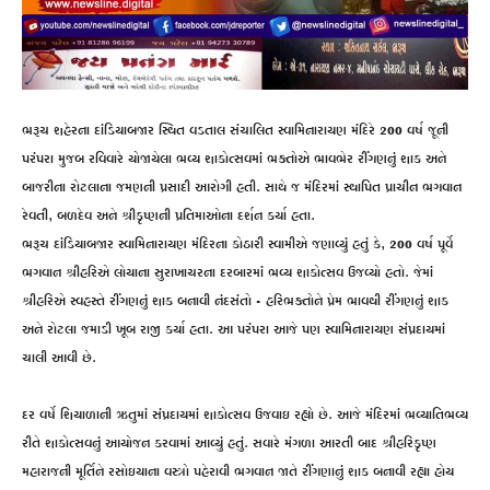
ભરૂચ શહેરના દાંડિયાબજાર સ્થિત વડતાલ સંચાલિત સ્વામિનારાયણ મંદિરે 200 વર્ષ જૂની
પરંપરા મુજબ રવિવારે યોજાયેલા ભવ્ય શાકોત્સવમાં ભક્તોએ ભાવભેર રીંગણનું શાક અને
બાજરીના રોટલાના જમણની પ્રસાદી આરોગી હતી. સાથે જ મંદિરમાં સ્થાપિત પ્રાચીન ભગવાન
રેવતી, બળદેવ અને શ્રીકૃષ્ણની પ્રતિમાઓના દર્શન કર્યા હતા.
ભરૂચ દાંડિયાબજાર સ્વામિનારાયણ મંદિરના કોઠારી સ્વામીએ જણાવ્યું હતું કે, 200 વર્ષ પૂર્વે
ભગવાન શ્રીહરિએ લોયાના સુરાખાચરના દરબારમાં ભવ્ય શાકોત્સવ ઉજવ્યો હતો. જેમાં
શ્રીહરિએ સ્વહસ્તે રીંગણનું શાક બનાવી નંદસંતો – હરિભક્તોને પ્રેમ ભાવથી રીંગણનું શાક
અને રોટલા જમાડી ખૂબ રાજી કર્યા હતા. આ પરંપરા આજે પણ સ્વામિનારાયણ સંપ્રદાયમાં
ચાલી આવી છે.
દર વર્ષે શિયાળાની ઋતુમાં સંપ્રદાયમાં શાકોત્સવ ઉજવાઇ રહ્યો છે. આજે મંદિરમાં ભવ્યાતિભવ્ય
રીતે શાકોત્સવનું આયોજન કરવામાં આવ્યું હતું. સવારે મંગળા આરતી બાદ શ્રીહરિકૃષ્ણ
મહારાજની મૂર્તિને રસોઇયાના વસ્ત્રો પહેરાવી ભગવાન જાતે રીંગણાનું શાક બનાવી રહ્યા હોય