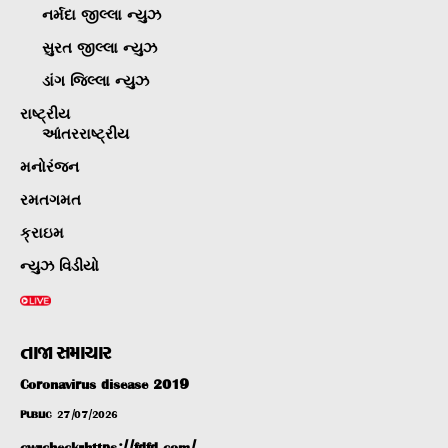
નર્મદા જીલ્લા ન્યુઝ
સુરત જીલ્લા ન્યુઝ
ડાંગ જિલ્લા ન્યુઝ
રાષ્ટ્રીય
આંતરરાષ્ટ્રીય
મનોરંજન
રમતગમત
ક્રાઇમ
ન્યુઝ વિડીયો
તાજા સમાચાર
Coronavirus disease 2019
PUBLIC
27/07/2026