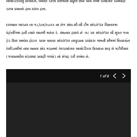
બાયોડીઝલનુ ઉત્પાદન, વેચાણ કરતા ઇસમોની પ્રવૃત્તિ ઉપર વોચ રાખી કાયદેસર કાર્યવાહી
કરવા પ્રયત્નો હાથ ધરેલ હતા.
દરમ્યાન ગઇકાલ તા-૧૮/૦૪/૨૦૨૨ ના રોજ એલ.સી.બી ટીમ અંક્લેશ્વર વિસ્તારમા
પેટ્રોલીંગમા હતી ત્યારે બાતમી મળેલ કે નેશનલ હાઇવે નં -૪૮ પર અંકલેશ્વર થી સુરત જતા
ટ્રેક ઉપર આવેલ હોટલ પલ્સ પાછળ અંકલેશ્વર તાલુકાના કાપોદરા ગામની સીમમાં શિવદર્શન
રેસીડન્સીમાં નવા બનતા એક મકાનમાં ગેરકાયદેસર બાયોડીઝલ ઉત્પાદન સારૂ રૉ મટીરીયલ
(જવલનશીલ શંકાસ્પદ પ્રવાહી જથ્થો) નો સંગ્રહ કરી રાખેલ છે.
1
of 6