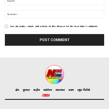
Save my name, email, and website in this browser for the next time I comment.
હોમ
ગુજરાત
રાષ્ટ્રીય
મનોરંજન
રમતગમત
ક્રાઇમ
ન્યુઝ વિડીયો