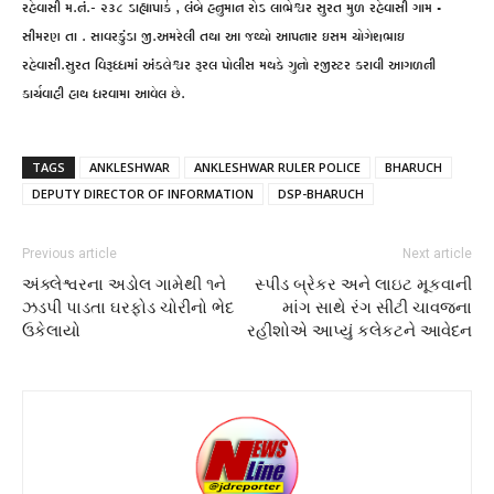
રહેવાસી મ.નં.- ૨૩૮ ડાહ્યાપાર્ક , લંબે હનુમાન રોડ લાભેશ્વર સુરત મુળ રહેવાસી ગામ –
સીમરણ તા . સાવરકુંડા જી.અમરેલી તથા આ જથ્થો આપનાર ઇસમ યોગેશભાઇ
રહેવાસી.સુરત વિરૂધ્ધમાં અંક્લેશ્વર રૂરલ પોલીસ મથકે ગુનો રજીસ્ટર કરાવી આગળની
કાર્યવાહી હાથ ધરવામા આવેલ છે.
TAGS
ANKLESHWAR
ANKLESHWAR RULER POLICE
BHARUCH
DEPUTY DIRECTOR OF INFORMATION
DSP-BHARUCH
Previous article
Next article
અંક્લેશ્વરના અડોલ ગામેથી ૧ને
સ્પીડ બ્રેકર અને લાઇટ મૂકવાની
ઝડપી પાડતા ઘરફોડ ચોરીનો ભેદ
માંગ સાથે રંગ સીટી ચાવજના
ઉકેલાયો
રહીશોએ આપ્યું કલેકટને આવેદન