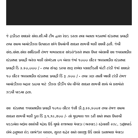
જે હકીકત આધારે એલ.સી.બી ટીમ દ્વારા રેઇડ કરતા નવા બનતા મકાનમાં શંકાસ્પદ પ્રવાહી
તથા અન્ય બાયોડીઝલ ઉત્પાદન અંગે ઉપયોગી સાધન સામગ્રી મળી આવી હતી. જેથી
એફ.એસ.એલ અધિકારી તેમજ મામલતદાર અંક્લેશ્વરને સ્થળ ઉપર બોલાવી આ જવલનશીલ
શંકાસ્પદ પ્રવાહી ભરેલ મળી લોખંડના ૦૫ બેરલ જેમાં ૧૦૦૦ લીટર જ્વલનશીલ શંકાસ્પદ
પ્રવાહી કિ ૩.૬૦,૦૦૦ / – તથા સંગ્રહ કરવા સારૂ રાખેલ પ્લાસ્ટીકની મોટી ટાંકી જેમાં આશરે
૧૦ લીટર જ્વલનશીલ શંકાસ્પદ પ્રવાહી કિં રૂ .૬૦૦ / – તથા ત્રણ નાની ખાલી ટાંકી તેમજ
બાયોડીઝલ બહાર કાઢવા માટે ડીઝલ ફીડીંગ પંપ વીગેરે સાધન સામગ્રી સાથે બે ઇસમોને
ઝડપી પાડયા હતા.
આ શંકાસ્પદ જવલનશીલ પ્રવાહી ૧૦૧૦ લીટર જેની કી.રૂ.૬૬,૬૦૦૪ તથા તેમજ અન્ય
સાધન સામગ્રી મળી કુલ કિં રૂ.૧,૧૯,૪૦૦ /- નો મુદ્દામાલ જ્પ્ત કરી અને સ્થળ ઉપરથી
પકડાયેલ બન્નેવ આરોપી મહેશ ઉર્ફે ઘુઘો રાજાભાઇ મેવાડા (ભરવાડ) રહેવાસી ૨૭૮, ડાહ્યાપાર્ક
લંબે હનુમાન રોડ લાભેશ્વર વરાછા, સુરત શહેર અને લાલજી ઉર્ફે લાલો કાનાભાઇ મેવાડા