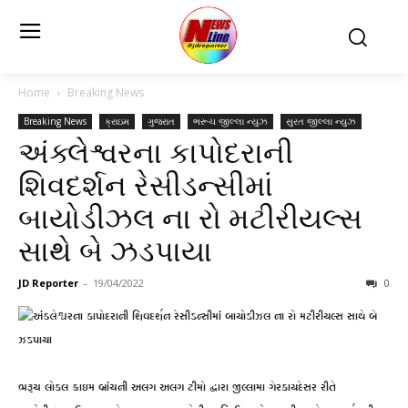
Home
Breaking News
Breaking News
ક્રાઇમ
ગુજરાત
ભરૂચ જીલ્લા ન્યુઝ
સુરત જીલ્લા ન્યુઝ
અંક્લેશ્વરના કાપોદરાની
શિવદર્શન રેસીડન્સીમાં
બાયોડીઝલ ના રો મટીરીયલ્સ
સાથે બે ઝડપાયા
JD Reporter
-
19/04/2022
0
ભરૂચ લોકલ ક્રાઇમ બ્રાંચની અલગ અલગ ટીમો દ્વારા જીલ્લામા ગેરકાયદેસર રીતે