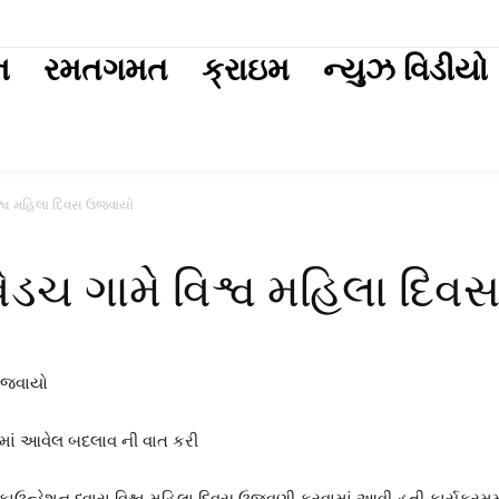
ext
ન
રમતગમત
ક્રાઇમ
ન્યુઝ વિડીયો
િશ્વ મહિલા દિવસ ઉજવાયો
વેડચ ગામે વિશ્વ મહિલા દિ
માં આવેલ બદલાવ ની વાત કરી