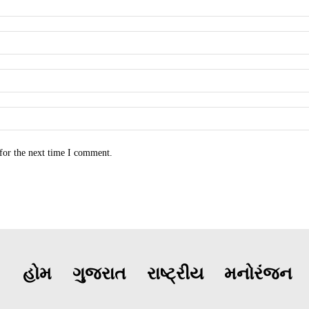
for the next time I comment.
હોમ
ગુજરાત
રાષ્ટ્રીય
મનોરંજન