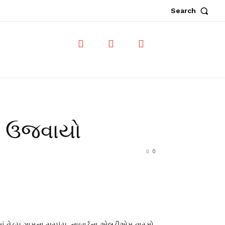
Search
વસ ઉજવાયો
0