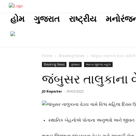
placeholder t
હોમ
ગુજરાત
રાષ્ટ્રીય
મનોરંજ
Home
Breaking News
જંબુસર તાલુકાના વેડચ ગામે વ
Breaking News
ગુજરાત
ભરૂચ જીલ્લા ન્યુઝ
જંબુસર તાલુકાના 
JD Reporter
-
09/03/2022
સ્થાનિક બેહનોએ પોતાના અનુભવો અને જીવન 