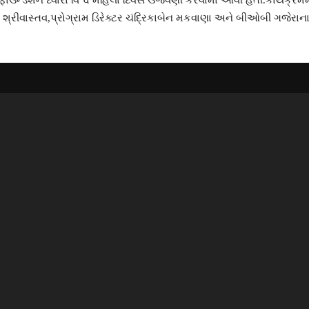
ફાઉન્ડેશન ધ્વારા વિશ્વ મહિલા દિવસ ઉજવણી કરવામાં આવી હતી.કાર્યક્રમ
 શ્રીવાસ્તવ,પ્રોગ્રામ ડિરેક્ટર ચંદ્રિકાબેન મકવાણા અને બીઓબી ગજેર