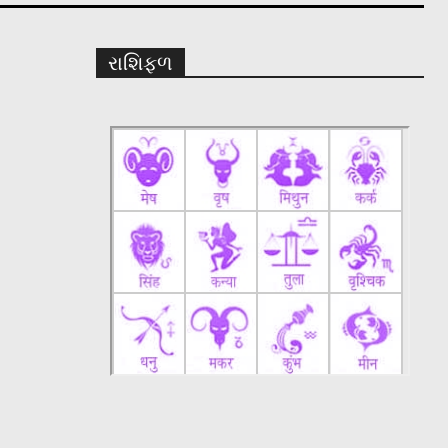
રાશિફળ