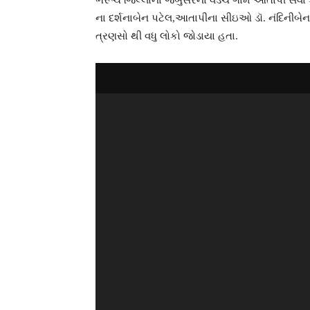
ભરૂચ જિલ્લાના જંબુસરના વેડચ ગામે આતાપી સેવા 
ના દર્શનાબેન પટેલ,આતાપીના સીઇઓ ડૉ. નંદિનીબેન
ત્રણસો થી વધુ લોકો જોડાયા હતા.