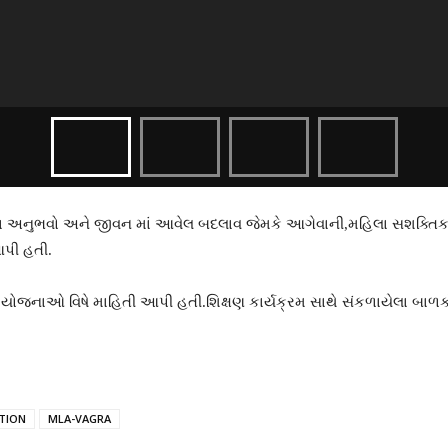
તાના અનુભવો અને જીવન માં આવેલ બદલાવ જેમકે આગેવાની,મહિલા સશક્તિકર
આપી હતી.
યોજનાઓ વિષે માહિતી આપી હતી.શિક્ષણ કાર્યક્રમ સાથે સંકળાયેલા બાળકો
TION
MLA-VAGRA