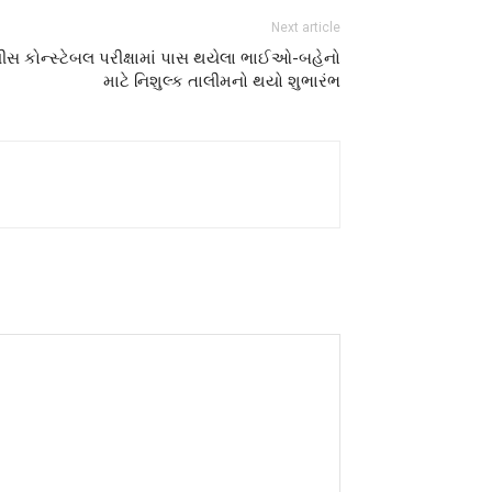
Next article
ોલીસ કોન્સ્ટેબલ પરીક્ષામાં પાસ થયેલા ભાઈઓ-બહેનો
માટે નિશુલ્ક તાલીમનો થયો શુભારંભ