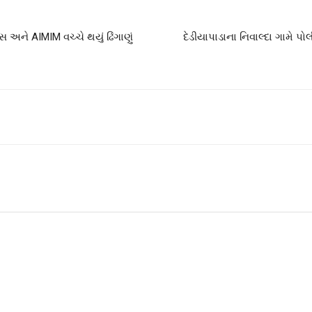
સ અને AIMIM વચ્ચે થયું ઢિંગાણું
દેડીયાપાડાના નિવાલ્દા ગામે પ