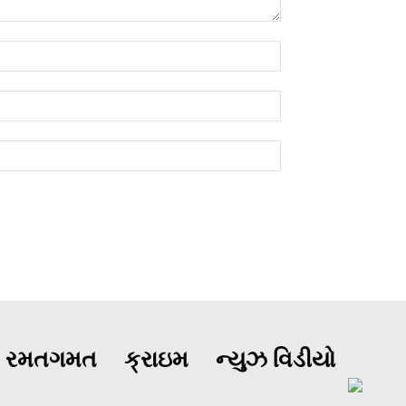
રમતગમત
ક્રાઇમ
ન્યુઝ વિડીયો