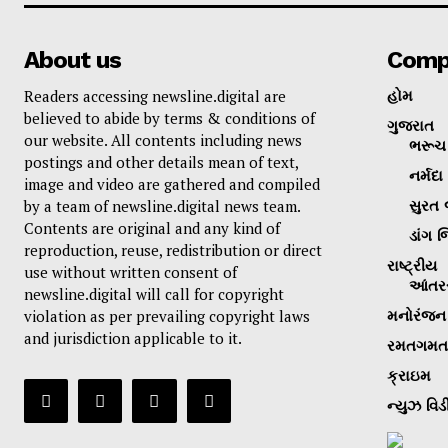
About us
Comp
Readers accessing newsline.digital are
હોમ
believed to abide by terms & conditions of
ગુજરાત
our website. All contents including news
ભરૂચ 
postings and other details mean of text,
નર્મદા
image and video are gathered and compiled
by a team of newsline.digital news team.
સુરત 
Contents are original and any kind of
ડાંગ જ
reproduction, reuse, redistribution or direct
રાષ્ટ્રીય
use without written consent of
આંતરર
newsline.digital will call for copyright
violation as per prevailing copyright laws
મનોરંજન
and jurisdiction applicable to it.
રમતગમત
ક્રાઇમ
ન્યુઝ વિડ