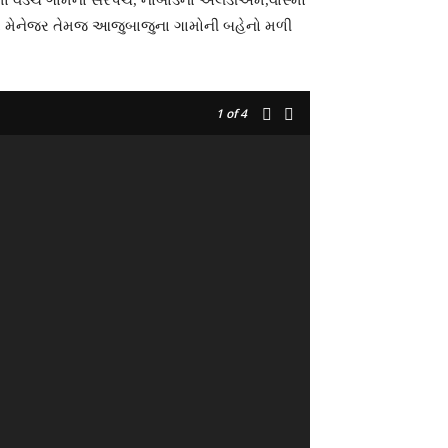
માં વેડચ ગામના સરપંચ, નાબાર્ડના એલડીએમ,વાસ્મો
ાના મેનેજર તેમજ આજુબાજુના ગામોની બહેનો મળી
1
of 4