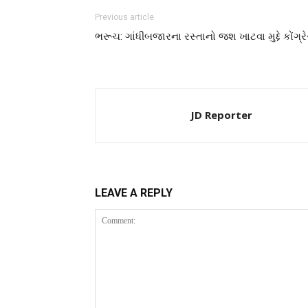
Previous article
ભરૂચ: ગાંધીબજારના રસ્તાનો જશ ખાટવા મુદ્દે કોંગ્રે
JD Reporter
LEAVE A REPLY