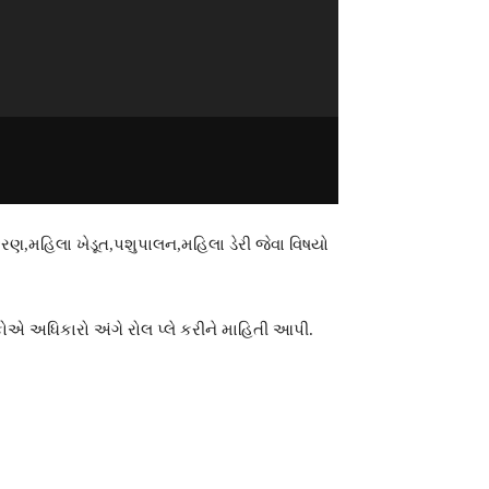
ણ,મહિલા ખેડૂત,પશુપાલન,મહિલા ડેરી જેવા વિષયો
એ અધિકારો અંગે રોલ પ્લે કરીને માહિતી આપી.