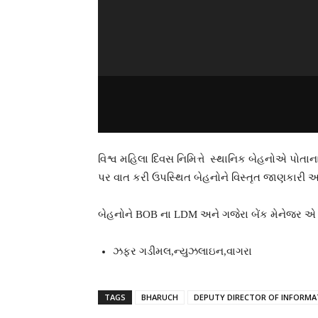
વિશ્વ મહિલા દિવસ નિમિત્તે સ્થાનિક બેહનોએ પો
પર વાત કરી ઉપસ્થિત બેહનોને વિસ્તૃત જાણકારી 
બેહનોને BOB ના LDM અને ગજેરા બેંક મેનેજર એ 
ઝફર ગડીમલ,ન્યુઝલાઇન,વાગરા
TAGS
BHARUCH
DEPUTY DIRECTOR OF INFORMA