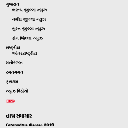
ગુજરાત
ભરૂચ જીલ્લા ન્યુઝ
નર્મદા જીલ્લા ન્યુઝ
સુરત જીલ્લા ન્યુઝ
ડાંગ જિલ્લા ન્યુઝ
રાષ્ટ્રીય
આંતરરાષ્ટ્રીય
મનોરંજન
રમતગમત
ક્રાઇમ
ન્યુઝ વિડીયો
તાજા સમાચાર
Coronavirus disease 2019