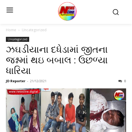
Home
Uncategorized
Uncategorized
ઝઘડીયાના દધેડામાં જીતના
જશ્નમાં થઇ બબાલ : ઉછળ્યા
ધારિયા
JD Reporter
-
21/12/2021
0