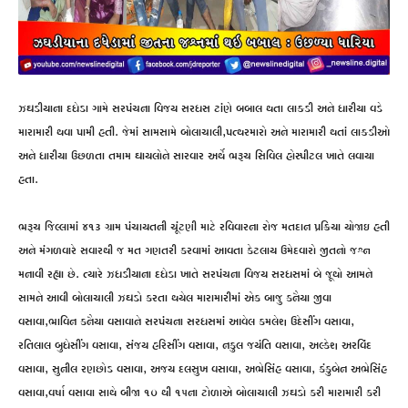
ઝઘડીયાના દધેડા ગામે સરપંચના વિજય સરધસ ટાંણે બબાલ થતા લાક્ડી અને ધારીયા વડે
મારામારી થવા પામી હતી. જેમાં સામસામે બોલાચાલી,પત્થરમારો અને મારામારી થતાં લાક્ડીઓ
અને ધારીયા ઉછળતા તમામ ઘાયલોને સારવાર અર્થે ભરૂચ સિવિલ હોસ્પીટલ ખાતે લવાયા
હતા.
ભરૂચ જિલ્લામાં ૪૧૩ ગ્રામ પંચાયતની ચૂંટણી માટે રવિવારના રોજ મતદાન પ્રક્રિયા યોજાઇ હતી
અને મંગળવારે સવારથી જ મત ગણતરી કરવામાં આવતા કેટલાય ઉમેદવારો જીતનો જશ્ન
મનાવી રહ્યા છે. ત્યારે ઝધડીયાના દધેડા ખાતે સરપંચના વિજય સરધસમાં બે જૂથો આમને
સામને આવી બોલાચાલી ઝઘડો કરતા થયેલ મારામારીમાં એક બાજુ કનૈયા જીવા
વસાવા,ભાવિન કનૈયા વસાવાને સરપંચના સરધસમાં આવેલ કમલેશ ઉદેસીંગ વસાવા,
રતિલાલ બુધેસીંગ વસાવા, સંજય હરિસીંગ વસાવા, નકુલ જયંતિ વસાવા, અલ્કેશ અરવિંદ
વસાવા, સુનીલ રણછોડ વસાવા, અજય દલસુખ વસાવા, અભેસિંહ વસાવા, કંકુબેન અભેસિંહ
વસાવા,વર્ષા વસાવા સાથે બીજા ૧૦ થી ૧૫ના ટોળાએ બોલાચાલી ઝઘડો કરી મારામારી કરી