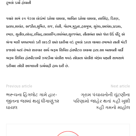
હૂમલો કર્યો હોવાની
જ્યારે સામે ૨૫ જેટલા લોકોમાં કનૈયા વસાવા, ભાવિન કનૈયા વસાવા, નરસિંહ, કિરણ,
પ્રતાપ,સાવંત, અશ્વીન,સુમિત, રાજ, રોની, ગૌતમ,મુકુન્દ,હસમુખ, સુરેશ,અલ્પેશ,પ્રકાશ,
રમણ, સુનીલ,નરેન્દ્ર,રવિન્દ્ર,લાલસીંગ,વર્ષાબેન,સુરજબેન, નીનાબેન અને જોન ઉર્ફે પીંટુ એ
ભેગા મળી પથ્થરમારો કરી લાક્ડી અને ધારીયા વડે હૂમલો કરતા ઘાયલ તમામને નાની મોટી
ઇજાઓ થતાં તેમને સારવાર અર્થે ભરૂચ સિવિલ હોસ્પીટલ લવાયા હતા.આ બનાવની વર્ધી
ભરૂચ સિવિલ હોસ્પીટલથી ઝઘડીયા પોલીસ મથકે નોંધાતા પોલીસે બંન્નેવ પક્ષની સામસામે
ફરીયાદ નોંધી આગળની કાર્યવાહી હાથ ધરી છે.
Previous article
Next article
ભરૂચના હિંગલોટ ગામે હાર-
ગ્રામ પંચાયતોની ચુંટણીના
જીતના જશ્નમાં થયું ધીંગાણું,૧૨
પરિણામો જાહેર થતાં કહી ખુશી
ઘાયલ
કહી ગમનો માહોલ