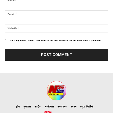
Save my name, email, and website in this browser for the next time I comment.
હોમ
ગુજરાત
રાષ્ટ્રીય
મનોરંજન
રમતગમત
ક્રાઇમ
ન્યુઝ વિડીયો