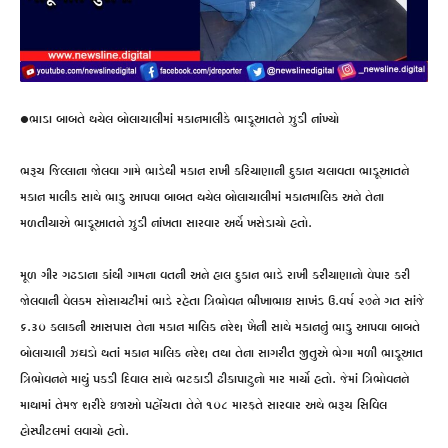
•ભાડા બાબતે થયેલ બોલાચાલીમાં મકાનમાલીકે ભાડૂઆતને ઝુડી નાંખ્યો
ભરૂચ જિલ્લાના જોલવા ગામે ભાડેથી મકાન રાખી કરિયાણાની દુકાન ચલાવતા ભાડૂઆતને
મકાન માલીક સાથે ભાડુ આપવા બાબત થયેલ બોલાચાલીમાં મકાનમાલિક અને તેના
મળતીયાએ ભાડૂઆતને ઝુડી નાંખતા સારવાર અર્થે ખસેડાયો હતો.
મૂળ ગીર ગઢડાના કાંથી ગામના વતની અને હાલ દુકાન ભાડે રાખી કરીયાણાનો વેપાર કરી
જોલવાની વેલકમ સોસાયટીમાં ભાડે રહેતા ત્રિભોવન ભીખાભાઇ સાખંડ ઉ.વર્ષ ૨૭ને ગત સાંજે
૬.૩૦ કલાકની આસપાસ તેના મકાન માલિક નરેશ ખૈની સાથે મકાનનું ભાડુ આપવા બાબતે
બોલાચાલી ઝઘડો થતાં મકાન માલિક નરેશ તથા તેના સાગરીત જીતુએ ભેગા મળી ભાડૂઆત
ત્રિભોવનને માથું પકડી દિવાલ સાથે ભટકાડી ઢીકાપાટુનો માર માર્યો હતો. જેમાં ત્રિભોવનને
માથામાં તેમજ શરીરે ઇજાઓ પહોંચતા તેને ૧૦૮ મારફતે સારવાર અથે ભરૂચ સિવિલ
હોસ્પીટલમાં લવાયો હતો.