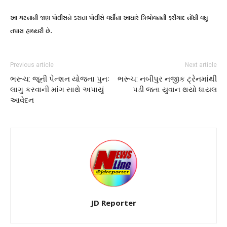
આ ઘટનાની જાણ પોલીસને કરાતા પોલીસે વર્ધીના આધારે ત્રિભોવનની ફરીયાદ નોંધી વધુ
તપાસ હાથધરી છે.
Previous article
Next article
ભરૂચ: જૂની પેન્શન યોજના પુનઃ
ભરૂચ: નબીપુર નજીક ટ્રેનમાંથી
લાગુ કરવાની માંગ સાથે અપાયું
પડી જતા યુવાન થયો ધાયલ
આવેદન
JD Reporter