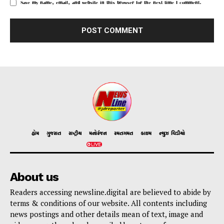
Save my name, email, and website in this browser for the next time I comment.
હોમ
ગુજરાત
રાષ્ટ્રીય
મનોરંજન
રમતગમત
ક્રાઇમ
ન્યુઝ વિડીયો
About us
Readers accessing newsline.digital are believed to abide by
terms & conditions of our website. All contents including
news postings and other details mean of text, image and