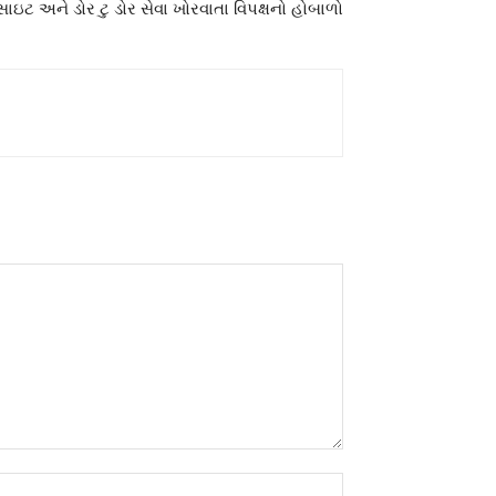
 સાઇટ અને ડોર ટુ ડોર સેવા ખોરવાતા વિપક્ષનો હોબાળો