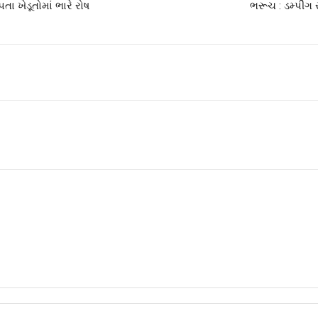
ા ખેડૂતોમાં ભારે રોષ
ભરૂચ : ડમ્પીંગ