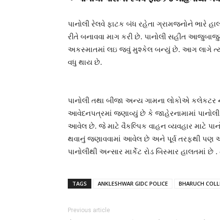
પાનોલી રેલવે ફાટક બંધ રહેતા ગ્રામજનોને ભારે 
રીતે બનાવવા માગ કરી છે. પાનોલી સહીત આજુબાજુમા
અકસ્માતમાં લઇ જવું મુશ્કેલ બન્યું છે. આગ લાગે ત
વધુ થાય છે.
પાનોલી તથા બીજા અન્ય ગામના લોકોએ કલેકટર ને 
આવેદનપત્રમાં જણાવ્યું છે કે જાહેરનામામાં પાનો
આવેલ છે. જે માટે વૈકલ્પિક વાહન વ્યવહાર માટે પ
થવાનું જણાવવામાં આવેલ છે અને પૂર્વ તરફથી પણ 
પાનોલીથી અન્સાર માર્કેટ રોડ બિસ્માર હાલતમાં છે
TAGS
ANKLESHWAR GIDC POLICE
BHARUCH COL
Previous article