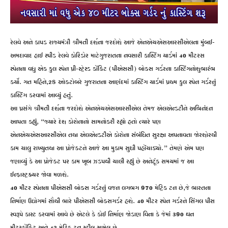
રેલવે અને કાપડ રાજ્યમંત્રી શ્રીમતી દર્શના જરદોશે આજે એનએચએસઆરસીએલના મુંબઈ-
અમદાવાદ હાઈ સ્પીડ રેલવે કોરિડોર માટેગુજરાતના નવસારી કાસ્ટિંગ યાર્ડમાં 40 મીટરસ
સ્પેનના વધુ એક ફુલ સ્પેન પ્રી-સ્ટ્રેસ્ડ કોંક્રિટ (પીએસસી) બોક્સ ગર્ડરના કાસ્ટિંગનોશુભારંભ
કર્યો. ગત મહિને,28 ઓક્ટોબરે ગુજરાતના આણંદમાં કાસ્ટિંગ યાર્ડમાં પ્રથમ ફુલ સ્પેન ગર્ડરનું
કાસ્ટિંગ કરવામાં આવ્યું હતું.
આ પ્રસંગે શ્રીમતી દર્શના જરદોશે એનએચએસઆરસીએલ તેમજ એલએન્ડટીને અભિનંદન
આપતા કહ્યું, “જ્યારે દેશ કોરોનાનો સામનોકરી રહ્યો હતો ત્યારે પણ
એનએચએસઆરસીએલ તથા એલએન્ડટીએ કોરોના સંબંધિત સુરક્ષા અપનાવતા જોરશોરથી
કામ ચાલુ રાખ્યુતથા આ પ્રોજેક્ટને આજે આ મુકામ સુધી પહોંચાડ્યો.” તેમણે એમ પણ
જણાવ્યું કે આ પ્રોજેક્ટ પર કામ ખૂબ ઝડપથી ચાલી રહ્યું છે અનેટૂંક સમયમાં જ આ
ઈન્ફ્રાસ્ટ્રક્ચર જોવા મળશે.
40 મીટર સ્પેનના પીએસસી બોક્સ ગર્ડરનું વજન લગભગ 970 મેટ્રિક ટન છે,જે ભારતના
નિર્માણ ઉદ્યોગમાં સૌથી ભારે પીએસસી બોક્સગર્ડર હશે. 40 મીટર સ્પેન ગર્ડરને સિંગલ પીસ
સ્વરૂપે કાસ્ટ કરવામાં આવે છે એટલે કે કોઈ નિર્માણ જોડાણ વિના કે જેમાં 390 ઘન