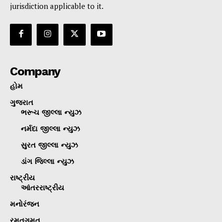
jurisdiction applicable to it.
Company
હોમ
ગુજરાત
ભરૂચ જીલ્લા ન્યુઝ
નર્મદા જીલ્લા ન્યુઝ
સુરત જીલ્લા ન્યુઝ
ડાંગ જિલ્લા ન્યુઝ
રાષ્ટ્રીય
આંતરરાષ્ટ્રીય
મનોરંજન
રમતગમત