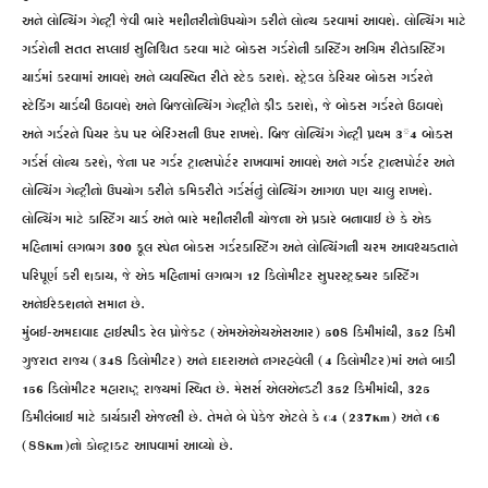
અને લોન્ચિંગ ગેન્ટ્રી જેવી ભારે મશીનરીનોઉપયોગ કરીને લોન્ચ કરવામાં આવશે. લોન્ચિંગ માટે
ગર્ડરોની સતત સપ્લાઈ સુનિશ્ચિત કરવા માટે બોક્સ ગર્ડરોની કાસ્ટિંગ અગ્રિમ રીતેકાસ્ટિંગ
યાર્ડમાં કરવામાં આવશે અને વ્યવસ્થિત રીતે સ્ટેક કરાશે. સ્ટ્રેડલ કેરિયર બોક્સ ગર્ડરને
સ્ટેકિંગ યાર્ડથી ઉઠાવશે અને બ્રિજલોન્ચિંગ ગેન્ટ્રીને ફીડ કરાશે, જે બોક્સ ગર્ડરને ઉઠાવશે
અને ગર્ડરને પિયર કેપ પર બેરિંગ્સની ઉપર રાખશે. બ્રિજ લોન્ચિંગ ગેન્ટ્રી પ્રથમ 3*4 બોક્સ
ગર્ડર્સ લોન્ચ કરશે, જેના પર ગર્ડર ટ્રાન્સપોર્ટર રાખવામાં આવશે અને ગર્ડર ટ્રાન્સપોર્ટર અને
લોન્ચિંગ ગેન્ટ્રીનો ઉપયોગ કરીને ક્રમિકરીતે ગર્ડર્સનું લોન્ચિંગ આગળ પણ ચાલુ રાખશે.
લોન્ચિંગ માટે કાસ્ટિંગ યાર્ડ અને ભારે મશીનરીની યોજના એ પ્રકારે બનાવાઈ છે કે એક
મહિનામાં લગભગ 300 ફૂલ સ્પેન બોક્સ ગર્ડરકાસ્ટિંગ અને લોન્ચિંગની ચરમ આવશ્યકતાને
પરિપૂર્ણ કરી શકાય, જે એક મહિનામાં લગભગ 12 કિલોમીટર સુપરસ્ટ્રક્ચર કાસ્ટિંગ
અનેઈરેક્શનને સમાન છે.
મુંબઈ-અમદાવાદ હાઈસ્પીડ રેલ પ્રોજેક્ટ (એમએએચએસઆર) 508 કિમીમાંથી, 352 કિમી
ગુજરાત રાજ્ય (348 કિલોમીટર) અને દાદરાઅને નગરહવેલી (4 કિલોમીટર)માં અને બાકી
156 કિલોમીટર મહારાષ્ટ્ર રાજ્યમાં સ્થિત છે. મેસર્સ એલએન્ડટી 352 કિમીમાંથી, 325
કિમીલંબાઈ માટે કાર્યકારી એજન્સી છે. તેમને બે પેકેજ એટલે કે C4 (237Km) અને C6
(88Km)નો કોન્ટ્રાક્ટ આપવામાં આવ્યો છે.