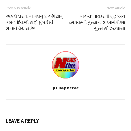
Previous article
Next article
અંકલેશ્વરના નાગલનું 2 રૂપિયાનું
ભરૂચ: પાવડરની લૂંટ અને
કમળ દિવાળી ટાણે મુંબઈમાં
ડ્રાઇવરની હત્યાના 2 આરોપીઓ
200માં વેચાય છે!
સુરત થી ઝડપાયા
JD Reporter
LEAVE A REPLY