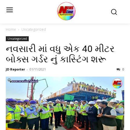
Home
Uncategorized
Uncategorized
નવસારી માં વધુ એક 40 મીટર
બોક્સ ગર્ડર નું કાસ્ટિંગ શરૂ
JD Reporter
-
01/11/2021
0