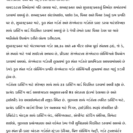
મીટરકોંક્રિટ અને 42 મેટ્રિક ટન સ્ટીલ સામેલ છે.
વાયડક્ટના નિર્માણમાં ગતિ લાવવા માટે, સબસ્ટ્રક્ચર અને સુપરસ્ટ્રક્ચરનું નિર્માણ સમાંતરમાં
કરવામાં આવ્યું છે. સબસ્ટ્રક્ચર એટલેપાઈલ, પાઈલ કેપ, પિયર અને પિયર કેપનું કામ પ્રગતિ
પર છે, સુપરસ્ટ્રક્ચર માટે, ફુલ સ્પેન ગર્ડર્સ અને સેગમેન્ટલ ગર્ડર્સને કાસ્ટ કરવા માટેસંરેખણ
સાથે કાસ્ટિંગ યાર્ડ વિકસિત કરવામાં આવ્યું છે કે જેથી તેમને કાસ્ટ પિયર કેપ્સ પર ભારે
મશીનોનો ઉપયોગ કરીને લોન્ચ કરીશકાય.
સુપરસ્ટ્રક્ચર માટે મોટાભાગના ગર્ડર 30,35 અને 40 મીટર લાંબા પૂર્ણ સ્પેનના હશે, જો કે,
એ સ્થળો માટે જ્યાં સાઈટનો અભાવ છે, પ્રીકાસ્ટ સેગમેન્ટના સેગમેન્ટલ લોન્ચિંગનો ઉપયોગ
કરવામાં આવશે. સેગમેન્ટલ ગર્ડરની તુલનામાં ફુલ સ્પેન ગર્ડરને પ્રાથમિકતા આપવામાંઆવે છે
કેમકે ફુલ સ્પેન ગર્ડર લોન્ચિંગ પ્રગતિ સેગમેન્ટલ ગર્ડર લોન્ચિંગની તુલનામાં સાત ગણું ઝડપી
હોય છે.
ગર્ડરોના કાસ્ટિંગ માટે સંરેખણ સાથે સાથે 23 કાસ્ટિંગ યાર્ડ વિકસિત કરવામાં આવી રહ્યા છે.
પ્રત્યેક કાસ્ટિંગ યાર્ડ આવશ્યકતા અનુસાર16થી 93 એકરના ક્ષેત્રમાં ફેલાયલ છે અને
હાઈસ્પીડ રેલ અલાઈનમેન્ટની નજીક સ્થિત છે. ગુણવત્તા સાથે ગર્ડરોના ત્વરિત કાસ્ટિંગ માટે,
પ્રત્યેક કાસ્ટિંગ યાર્ડમાં રિબર કેજ બનાવવા માટે જિગ્સ, હાઈડ્રોલિક સ્વરૂપે સંચાલિત પ્રી-
ફેબ્રિકેટેડ મોલ્ડ્સ સાથે કાસ્ટિંગ બેડ, બેચિંગપ્લાન્ટ, એગ્રીગેટ સ્ટેકિંગ એરિયા, સિમેન્ટ
સાઈલો, ગુણવત્તા પ્રયોગશાળા અને વર્કમેન કેમ્પ જેવી સુવિધાઓ વિકસિત કરવામાં આવ્યો છે.
ફુલ સ્પેન પ્રી-કાસ્ટ બોક્સ ગર્ડર્સને સ્ટ્રેડલ કેરિયર, બ્રિજ લોન્ચિંગ ગેન્ટ્રી, ગર્ડર ટ્રાન્સપોર્ટર