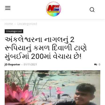
Home
Uncategorized
Uncategorized
અંકલેશ્વરના નાગલનું 2
રૂપિયાનું કમળ દિવાળી ટાણે
મુંબઈમાં 200માં વેચાય છે!
JD Reporter
-
01/11/2021
0