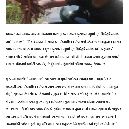
અંકલેશ્વરના નાગલ ગામના તળાવમાં ઉતપન્ન થતા કમળ મુંબઈના સુપ્રસિદ્ધ સિદ્ધિવિનાયક
અને મહાલક્ષ્મી મંદિરે ચઢાવવામાં આવે છે. દિવાળીના તહેવારોમાં અંકલેશ્વર તાલુકાના નાગલ
ગામના તળાવમાં થતા કમળના પુષ્પો મુંબઈના સુપ્રસિદ્ધ સિદ્ધિવિનાયક અને મહાલક્ષ્મી
માતાના મંદિરે અર્પિત થઈ રહ્યા છે.ગ્રામજનો તળાવમાંથી વીણી લાવેલા કમળ સુરતના વેપારી
માત્ર 2 રૂપિયામાં ખરીદી જાય છે, જે મુંબઈમાં તહેવારોમાં રૂપિયા 200નું વેચાય છે.
સુરતના વેપારીઓ નાગલ ગામે આ કમળના પુષ્પો ખરીદવા શ્રાવણ માસ, ગણેશોત્સવ,
નવરાત્રી અને દિવાળીના તહેવારો ટાણે આવે છે. ગ્રામજનોને પણ તળાવમાંથી કમળના ફૂલ
વીણી સુરતના વેપારીઓને વેચવામાં નજીવો આર્થિક લાભ મળી રહે છે. જોકે, વેપારીઓ 2
રૂપિયામાં ખરીદતા કમળનું એક ફૂલ તહેવારોમાં મુંબઈના બજારમાં રૂપિયા 200માં વેચે
છે.તળાવમાં ઉતરી એક કમળ દીઠ બે રૂપિયા જ મળતા હોવા છતાં ગામના યુવાનો ઉત્સાહભેર
આ કામ કરી રહ્યાં છે. જેમાં તેઓની આસ્થા પણ જોડાઈ ગઈ છે. તેમના ગામ અને હાથથી
તળાવમાંથી કાઢેલા ફૂલો ગણપતિ બાપા અને મહાલક્ષ્મીને સમર્પિત થઈ રહ્યાં છે તેની તેઓ