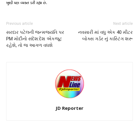
ખુશી પણ વ્યક્ત કરી રહ્યા છે.
Previous article
Next article
સરદાર પટેલની જન્મજયંતિ પર
નવસારી માં વધુ એક 40 મીટર
PM મોદીનો સંદેશ:દેશ એકજૂટ
બોક્સ ગર્ડર નું કાસ્ટિંગ શરૂ
રહેશે, તો જ આગળ વધશે
JD Reporter