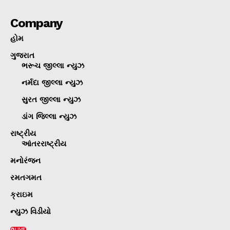
Company
હોમ
ગુજરાત
ભરૂચ જીલ્લા ન્યુઝ
નર્મદા જીલ્લા ન્યુઝ
સુરત જીલ્લા ન્યુઝ
ડાંગ જિલ્લા ન્યુઝ
રાષ્ટ્રીય
આંતરરાષ્ટ્રીય
મનોરંજન
રમતગમત
ક્રાઇમ
ન્યુઝ વિડીયો