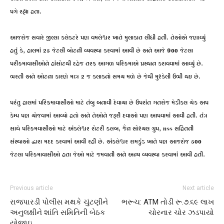
પગે રહ્યા હતા.
આજરોજ સવારે જીલ્લા કલેકટરે પણ વમલેશ્વર ખાતે મુલાકાત લીધી હતી. તેઓએ જણાવ્યું
હતું કે, હાલમાં 25 જેટલી બોટની વ્યવસ્થા કરવામાં આવી છે અને આજે 900 જેટલા
પરીક્રમાવાસીઓને હાંસોટથી દહેજ તરફ આગળ પરિક્રમાએ પ્રસ્થાન કરાવવામાં આવ્યું છે.
ભરતી અને ઓટના કારણે માત્ર 2 જ કલાકનો સમય મળે છે જેથી મુશ્કેલી ઉભી થઇ છે.
પરંતુ હાલમાં પરિક્રમાવાસીઓ માટે તંબુ બનાવી દેવાયા છે ઉપરાંત ગતરોજ મેડીકલ ચેક અપ
કેમ્પ પણ યોજવામાં આવ્યો હતો અને તેઓને જરૂરી દવાઓ પણ આપવામાં આવી હતી. તંત્ર
સાથે પરિક્રમવાસીઓ માટે અંકલેશ્વર રોટરી ક્લબ, જૈન સોશ્યલ ગ્રુપ, RSS સહિતની
સંસ્થાઓ દ્વારા મદદ કરવામાં આવી રહી છે. અંકલેશ્વર રામકુંડ ખાતે પણ આજરોજ 500
જેટલા પરિક્રમાવાસીઓ હતા જેઓ માટે જમવાની અને અન્ય વ્યવસ્થા કરવામાં આવી હતી.
Previous article
Next article
રાજપારડી પોલીસ મથકે ચુંટણીને
ભરૂચ: ATM તોડી રૂ.૭.૬૯ લાખ
અનુલક્ષીને શાંતિ સમિતિની બેઠક
ચોરનાર ચોર ઝડપાયો
યોજાઇ