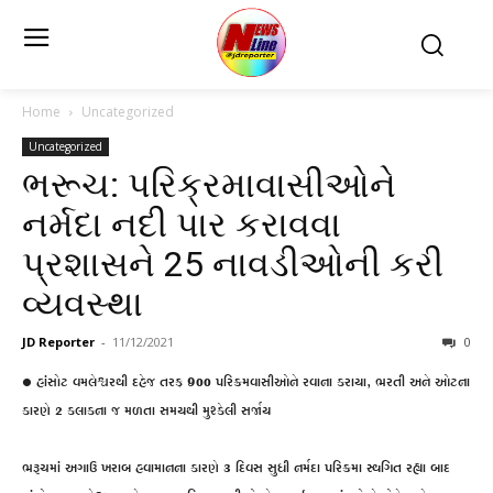
Home
Uncategorized
Uncategorized
ભરૂચ: પરિક્રમાવાસીઓને
નર્મદા નદી પાર કરાવવા
પ્રશાસને 25 નાવડીઓની કરી
વ્યવસ્થા
JD Reporter
-
11/12/2021
0
• હાંસોટ વમલેશ્વરથી દહેજ તરફ 900 પરિક્રમવાસીઓને રવાના કરાયા, ભરતી અને ઓટના
કારણે 2 કલાકના જ મળતા સમયથી મુશ્કેલી સર્જાય
ભરૂચમાં અગાઉ ખરાબ હવામાનના કારણે 3 દિવસ સુધી નર્મદા પરિક્રમા સ્થગિત રહ્યા બાદ