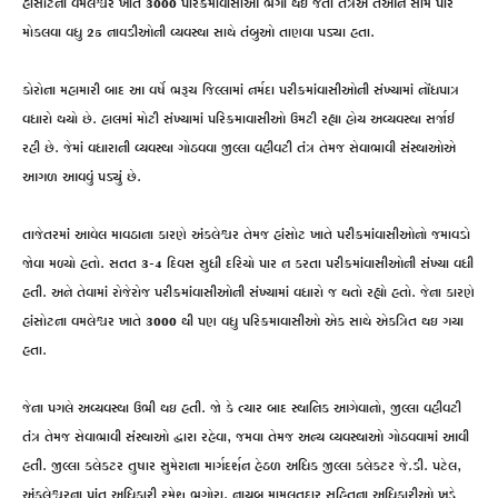
હાંસોટના વમલેશ્વર ખાતે 3000 પરિક્રમાવાસીઓ ભેગા થઈ જતા તંત્રએ તેઓને સામે પાર
મોકલવા વધુ 25 નાવડીઓની વ્યવસ્થા સાથે તંબુઓ તાણવા પડ્યા હતા.
કોરોના મહામારી બાદ આ વર્ષે ભરૂચ જિલ્લામાં નર્મદા પરીક્રમાંવાસીઓની સંખ્યામાં નોંધપાત્ર
વધારો થયો છે. હાલમાં મોટી સંખ્યામાં પરિક્રમાવાસીઓ ઉમટી રહ્યા હોય અવ્યવસ્થા સર્જાઈ
રહી છે. જેમાં વધારાની વ્યવસ્થા ગોઠવવા જીલ્લા વહીવટી તંત્ર તેમજ સેવાભાવી સંસ્થાઓએ
આગળ આવવું પડ્યું છે.
તાજેતરમાં આવેલ માવઠાના કારણે અંકલેશ્વર તેમજ હાંસોટ ખાતે પરીક્રમાંવાસીઓનો જમાવડો
જોવા મળ્યો હતો. સતત 3-4 દિવસ સુધી દરિયો પાર ન કરતા પરીક્રમાંવાસીઓની સંખ્યા વધી
હતી. અને તેવામાં રોજેરોજ પરીક્રમાંવાસીઓની સંખ્યામાં વધારો જ થતો રહ્યો હતો. જેના કારણે
હાંસોટના વમલેશ્વર ખાતે 3000 થી પણ વધુ પરિક્રમાવાસીઓ એક સાથે એકત્રિત થઇ ગયા
હતા.
જેના પગલે અવ્યવસ્થા ઉભી થઇ હતી. જો કે ત્યાર બાદ સ્થાનિક આગેવાનો, જીલ્લા વહીવટી
તંત્ર તેમજ સેવાભાવી સંસ્થાઓ દ્વારા રહેવા, જમવા તેમજ અન્ય વ્યવસ્થાઓ ગોઠવવામાં આવી
હતી. જીલ્લા કલેકટર તુષાર સુમેરાના માર્ગદર્શન હેઠળ અધિક જીલ્લા કલેકટર જે.ડી. પટેલ,
અંકલેશ્વરના પ્રાંત અધિકારી રમેશ ભગોરા, નાયબ મામલતદાર સહિતના અધિકારીઓ ખડે