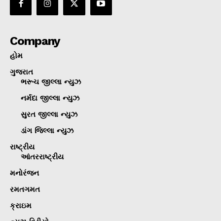
Company
હોમ
ગુજરાત
ભરૂચ જીલ્લા ન્યુઝ
નર્મદા જીલ્લા ન્યુઝ
સુરત જીલ્લા ન્યુઝ
ડાંગ જિલ્લા ન્યુઝ
રાષ્ટ્રીય
આંતરરાષ્ટ્રીય
મનોરંજન
રમતગમત
ક્રાઇમ