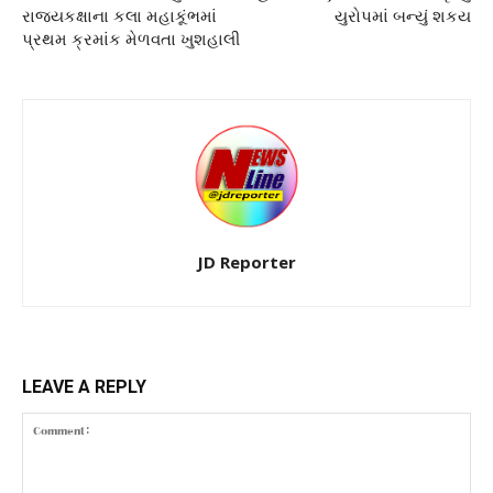
રાજ્યકક્ષાના કલા મહાકૂંભમાં
યુરોપમાં બન્યું શકય
પ્રથમ ક્રમાંક મેળવતા ખુશહાલી
JD Reporter
LEAVE A REPLY