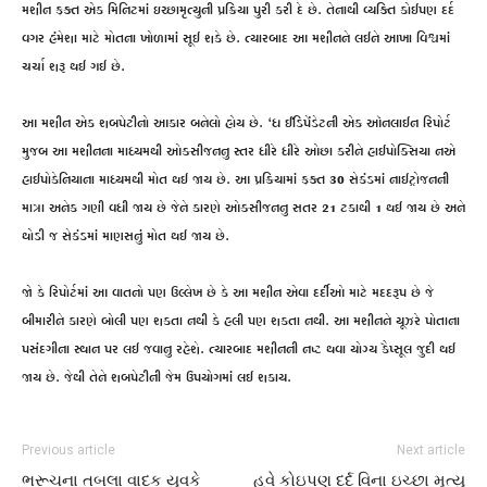
મશીન ફક્ત એક મિનિટમાં ઇચ્છામૃત્યુની પ્રક્રિયા પુરી કરી દે છે. તેનાથી વ્યક્તિ કોઈપણ દર્દ
વગર હંમેશા માટે મોતના ખોળામાં સૂઈ શકે છે. ત્યારબાદ આ મશીનને લઈને આખા વિશ્વમાં
ચર્ચા શરૂ થઈ ગઈ છે.
આ મશીન એક શબપેટીનો આકાર બનેલો હોય છે. ‘ધ ઈંડિપેંડેટની એક ઑનલાઈન રિપોર્ટ
મુજબ આ મશીનના માધ્યમથી ઓક્સીજનનુ સ્તર ધીરે ધીરે ઓછા કરીને હાઈપોક્સિયા નએ
હાઈપોકેનિયાના માધ્યમથી મોત થઈ જાય છે. આ પ્રક્રિયામાં ફક્ત 30 સેકંડમાં નાઈટ્રોજનની
માત્રા અનેક ગણી વધી જાય છે જેને કારણે ઓક્સીજનનુ સતર 21 ટકાથી 1 થઈ જાય છે અને
થોડી જ સેકંડમાં માણસનું મોત થઈ જાય છે.
જો કે રિપોર્ટમાં આ વાતનો પણ ઉલ્લેખ છે કે આ મશીન એવા દર્દીઓ માટે મદદરૂપ છે જે
બીમારીને કારણે બોલી પણ શકતા નથી કે હલી પણ શકતા નથી. આ મશીનને યૂઝરે પોતાના
પસંદગીના સ્થાન પર લઈ જવાનુ રહેશે. ત્યારબાદ મશીનની નષ્ટ થવા યોગ્ય કૈપ્સૂલ જુદી થઈ
જાય છે. જેથી તેને શબપેટીની જેમ ઉપયોગમાં લઈ શકાય.
Previous article
Next article
ભરૂચના તબલા વાદક યુવકે
હવે કોઇપણ દર્દ વિના ઇચ્છા મૃત્યુ