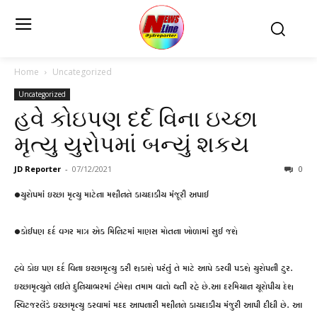
Home
Uncategorized
Uncategorized
હવે કોઇપણ દર્દ વિના ઇચ્છા
મૃત્યુ યુરોપમાં બન્યું શકય
JD Reporter
-
07/12/2021
0
•યુરોપમાં ઇચ્છા મૃત્યુ માટેના મશીનને કાયદાકીય મંજૂરી અપાઈ
•કોઈપણ દર્દ વગર માત્ર એક મિનિટમાં માણસ મોતના ખોળામાં સુઈ જશે
હવે કોઇ પણ દર્દ વિના ઇચ્છામૃત્યુ કરી શકાશે પરંતું તે માટે આપે કરવી પડશે યુરોપની ટુર.
ઇચ્છામૃત્યુને લઈને દુનિયાભરમાં હંમેશા તમામ વાતો થતી રહે છે.આ દરમિયાન યૂરોપીય દેશ
સ્વિટજરલેંડે ઇચ્છામૃત્યુ કરવામાં મદદ આપનારી મશીનને કાયદાકીય મંજુરી આપી દીધી છે. આ