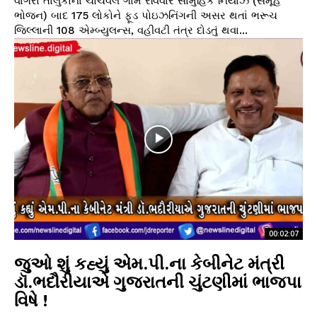
વાગરા તાલુકાના ચાંચવેલ ગામે રવિવારે સામુહિક નિયાઝ (સમૂહ
ભોજન) બાદ 175 લોકોને ફૂડ પોઇઝનિંગની અસર થતાં ભરૂચ
જિલ્લાની 108 એમ્બ્યુલન્સ, વહીવટી તંત્ર દોડતું થવા...
00:02:07
જુઓ શું કહ્યું એમ.પી.ના કેબીનેટ મંત્રી
ડૉ.ભદૌરીયાએ ગુજરાતની ચુંટણીમાં ભાજપા
વિષે !