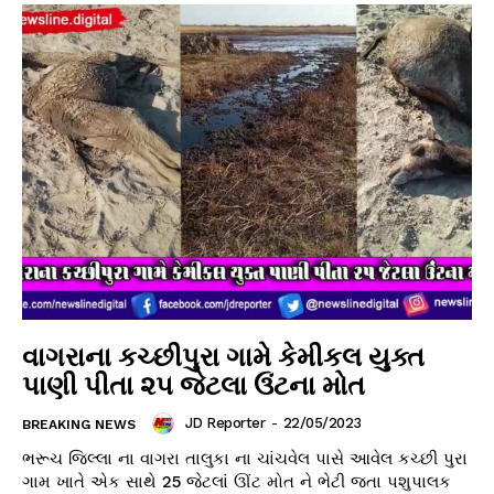
વાગરાના કચ્છીપુરા ગામે કેમીકલ યુક્ત
પાણી પીતા ૨૫ જેટલા ઉંટના મોત
JD Reporter
-
22/05/2023
BREAKING NEWS
ભરૂચ જિલ્લા ના વાગરા તાલુકા ના ચાંચવેલ પાસે આવેલ કચ્છી પુરા
ગામ ખાતે એક સાથે 25 જેટલાં ઊંટ મોત ને ભેટી જતા પશુપાલક