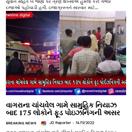
યુવાન સહિત બે જણા પર ત્રણ શખ્સોએ હુમલો કરી ગંભીર
ઇજાઓ પહોંચાડી હતી. ઇજાગ્રસ્તને સારવાર માટે...
વાગરાના ચાંચવેલ ગામે સામુહિક નિયાઝ
બાદ 175 લોકોને ફૂડ પોઇઝનિંગની અસર
JD Reporter
-
14/11/2022
BREAKING NEWS