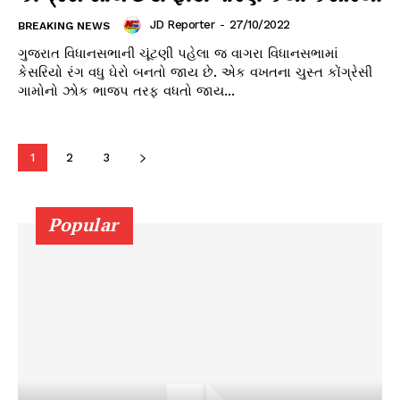
JD Reporter
-
27/10/2022
BREAKING NEWS
ગુજરાત વિધાનસભાની ચૂંટણી પહેલા જ વાગરા વિધાનસભામાં
કેસરિયો રંગ વધુ ઘેરો બનતો જાય છે. એક વખતના ચુસ્ત કોંગ્રેસી
ગામોનો ઝોક ભાજપ તરફ વધતો જાય...
1
2
3
Popular