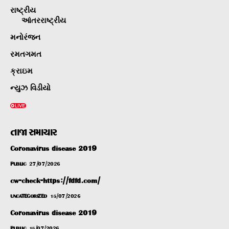
રાષ્ટ્રીય
આંતરરાષ્ટ્રીય
મનોરંજન
રમતગમત
ક્રાઇમ
ન્યુઝ વિડીયો
તાજા સમાચાર
Coronavirus disease 2019
PUBLIC
27/07/2026
cw-check-https://fdfd.com/
UNCATEGORIZED
15/07/2026
Coronavirus disease 2019
PUBLIC
15/07/2026