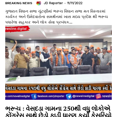
JD Reporter
-
11/11/2022
BREAKING NEWS
ગુજરાત વિધાન સભા ચુંટણીમાં ભરૂચ વિધાન સભા મત વિસ્તારમાં
કાર્યકર અને ઉમેદવારોના સમર્થનમાં ખાસ મધ્ય પ્રદેશ થી ભરૂચ
પધારેલા સહકાર અને લોક સેવા પ્રબંધક...
ભરૂચ : વેસદડા ગામના 250થી વધુ લોકોએ
કોંગ્રેસ સાથે છેડો ફાડી ધારણ કર્યો કેસરિયો