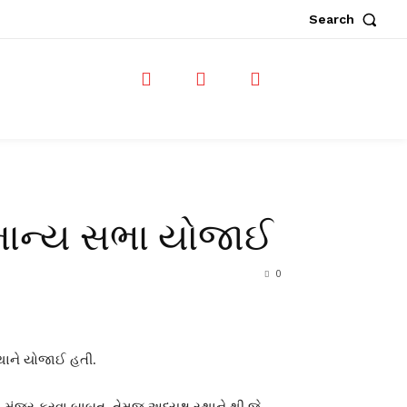
Search
સામાન્ય સભા યોજાઈ
0
્થાને યોજાઈ હતી.