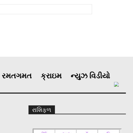
રમતગમત
ક્રાઇમ
ન્યુઝ વિડીયો
રાશિફળ