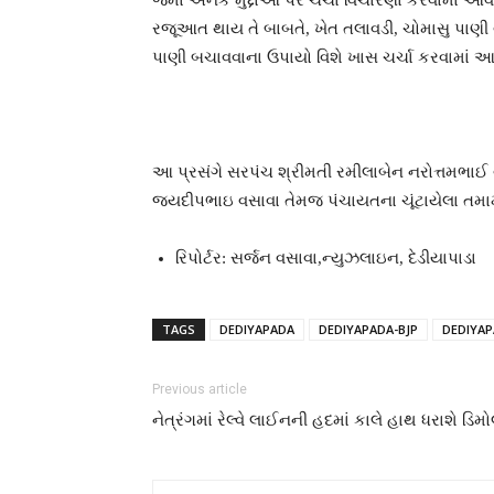
જેમાં અનેક મુદ્દાઓ પર ચર્ચા વિચારણા કરવામાં 
રજૂઆત થાય તે બાબતે, ખેત તલાવડી, ચોમાસુ પાણી
પાણી બચાવવાના ઉપાયો વિશે ખાસ ચર્ચા કરવામાં આવી
આ પ્રસંગે સરપંચ શ્રીમતી રમીલાબેન નરોત્તમભાઈ
જયદીપભાઇ વસાવા તેમજ પંચાયતના ચૂંટાયેલા તમામ
રિપોર્ટર: સર્જન વસાવા,ન્યુઝલાઇન, દેડીયાપાડા
TAGS
DEDIYAPADA
DEDIYAPADA-BJP
DEDIYA
Previous article
નેત્રંગમાં રેલ્વે લાઈનની હદમાં કાલે હાથ ધરાશે ડિમ