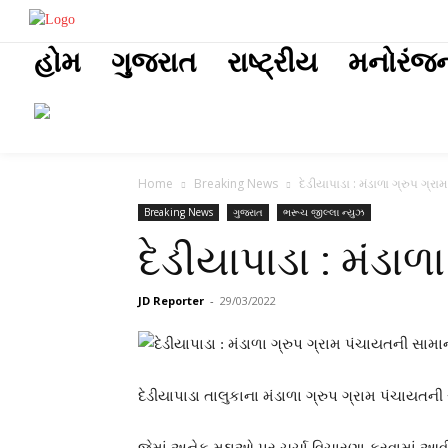
placeholder t
હોમ
ગુજરાત
રાષ્ટ્રીય
મનોરંજ
Home
Breaking News
દેડીયાપાડા : મંડાળા ગ્રુપ ગ
Breaking News
ગુજરાત
ભરૂચ જીલ્લા ન્યુઝ
દેડીયાપાડા : મંડ
JD Reporter
-
29/03/2022
દેડીયાપાડા તાલુકાના મંડાળા ગ્રુપ ગ્રામ પંચાયત