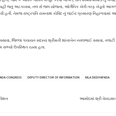
આવી હતી, જેમ કે આવક જાવક મંજુર કરવા બાબત, સને ૨૦૨૨-૨૦૨૩ નું બજેટ 
 વહી જતું અટકાવવા, નલ સે જલ યોજના, ઓર્ગેનિક ખેતી તરફ ખેડૂતો આગળ 
 હતી. તેમજ રાષ્ટ્રપતિ રામનાથ કોવિંદ નું લાઈવ પ્રસારણ નિહાળવામાં આવ્ય
 વસાવા, જિલ્લા પંચાયત સદસ્ય શ્રીમતી શાંતાબેન નવલભાઈ વસાવા, તલાટ
 સભ્યો ઉપસ્થિત રહ્યા હતા.
PADA-CONGRESS
DEPUTY DIRECTOR OF INFORMATION
MLA DEDIYAPADA
ોલેશન
આમોદમાં શ્રી વેરાઇમાતા