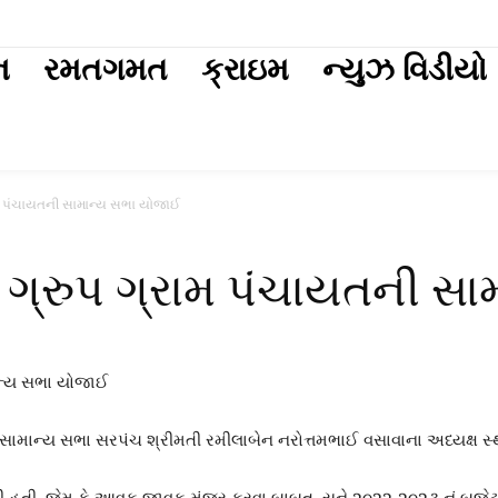
ext
ન
રમતગમત
ક્રાઇમ
ન્યુઝ વિડીયો
્રામ પંચાયતની સામાન્ય સભા યોજાઈ
ાળા ગ્રુપ ગ્રામ પંચાયતની 
ની સામાન્ય સભા સરપંચ શ્રીમતી રમીલાબેન નરોત્તમભાઈ વસાવાના અધ્યક્ષ સ