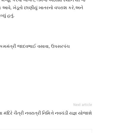
મંજૂર કરવા બાબત, તેમજ અધ્યક્ષ સ્થાને થી જે
આવે, ખેડૂતો છાણીયું ખાતરનો વપરાશ કરે,અને
ું હતું.
ી કમમંત્રી જાદવભાઈ વસાવા, ઉપસરપંચ
Next article
 મંદિરે ચૈત્રી નવરાત્રી નિમિત્તે નવચંડી યજ્ઞ યોજાશે