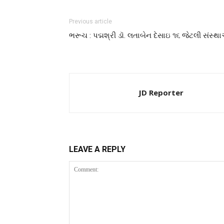
Previous article
ભરૂચ : પદ્મશ્રી ડૉ. લતાબેન દેસાઇ ૧૬ જેટલી સંસ્થ
JD Reporter
LEAVE A REPLY