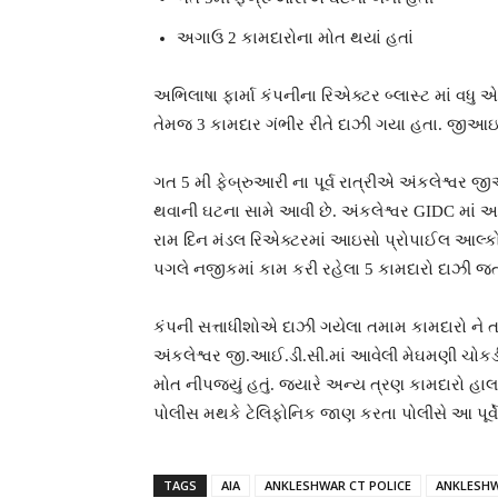
અગાઉ 2 કામદારોના મોત થયાં હતાં
અભિલાષા ફાર્મા કંપનીના રિએક્ટર બ્લાસ્ટ માં વધ
તેમજ 3 કામદાર ગંભીર રીતે દાઝી ગયા હતા. જીઆઇડ
ગત 5 મી ફેબ્રુઆરી ના પૂર્વ રાત્રીએ અંકલેશ્વર જી
થવાની ઘટના સામે આવી છે. અંકલેશ્વર GIDC માં આવે
રામ દિન મંડલ રિએક્ટરમાં આઇસો પ્રોપાઈલ આલ્કોહોલ
પગલે નજીકમાં કામ કરી રહેલા 5 કામદારો દાઝી જ
કંપની સત્તાધીશોએ દાઝી ગયેલા તમામ કામદારો ને તા
અંકલેશ્વર જી.આઈ.ડી.સી.માં આવેલી મેઘમણી ચોકડી 
મોત નીપજ્યું હતું. જ્યારે અન્ય ત્રણ કામદારો હ
પોલીસ મથકે ટેલિફોનિક જાણ કરતા પોલીસે આ પૂર્વે
TAGS
AIA
ANKLESHWAR CT POLICE
ANKLESHW