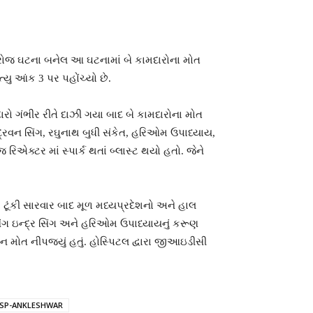
ના રોજ ઘટના બનેલ આ ઘટનામાં બે કામદારોના મોત
યુ આંક 3 પર પહોંચ્યો છે.
દારો ગંભીર રીતે દાઝી ગયા બાદ બે કામદારોના મોત
્દ્રવન સિંગ, રઘુનાથ બુધી સંકેત, હરિઓમ ઉપાધ્યાય,
એક્ટર માં સ્પાર્ક થતાં બ્લાસ્ટ થયો હતો. જેને
 ટૂંકી સારવાર બાદ મૂળ મધ્યપ્રદેશનો અને હાલ
િંગ ઇન્દ્ર સિંગ અને હરિઓમ ઉપાધ્યાયનું કરૂણ
 મોત નીપજ્યું હતું. હોસ્પિટલ દ્વારા જીઆઇડીસી
SP-ANKLESHWAR