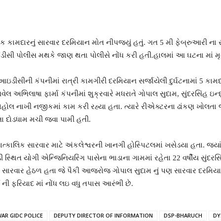
ુ એક કામદારનું સારવાર દરમિયાન મોત નીપજ્યું હતું. ગત 5 મી ફેબ્રુઆરી 
ીસી પોલીસ મથકે જાણ થતા પોલીસે નોંધ કરી હતી.હાલમાં આ ઘટના માં મૃત્
આઇડીસીની કંપનીમાં રાત્રી કામગીરી દરમિયાન સર્જાયેલી દુર્ઘટનામાં 5 કામ
લ અભિલાષા ફાર્મા કંપનીમાં શુક્રવારે મધરાતે ગોપાલ સુદામ, સુંદરસિંહ ઇન
 નાખી નજીકમાં કામ કરી રહ્યા હતા. ત્યારે રીએક્ટરના ઢાંકણ ખોલતા જ રિ
તા દોડધામ મચી જવા પામી હતી.
ત્કાલિક સારવાર માટે અંકલેશ્વરની ખાનગી હોસ્પિટલમાં ખસેડયા હતા. જ્યાં
સ્થિત યોગી એન્જિનિયરિંગ પાસેના ભાડાના ગામમાં રહેતા 22 વર્ષીય સુંદરસ
ાલ સારવાર હેઠળ હતા જે પૈકી આજરોજ ગોપાલ સુદામ નું પણ સારવાર દરમિયાન
 ની ફરિયાદ માં નોંધ લઇ વધુ તપાસ આરંભી છે.
AR GIDC POLICE
DEPUTY DIRECTOR OF INFORMATION
DSP-BHARUCH
DY