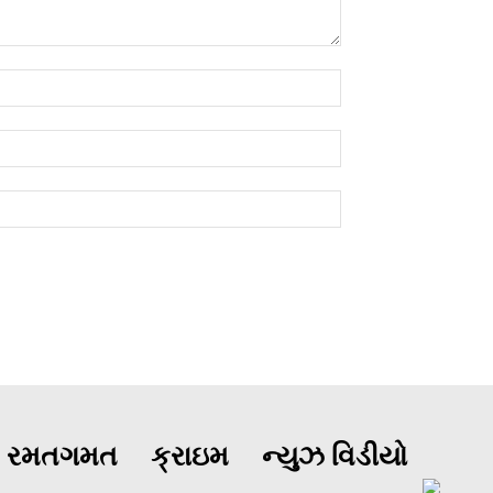
રમતગમત
ક્રાઇમ
ન્યુઝ વિડીયો