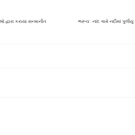
ાઓ દ્વારા કરાયા સન્માનીત
ભરૂચ : નાંદ ગામે નદીમાં પુલી