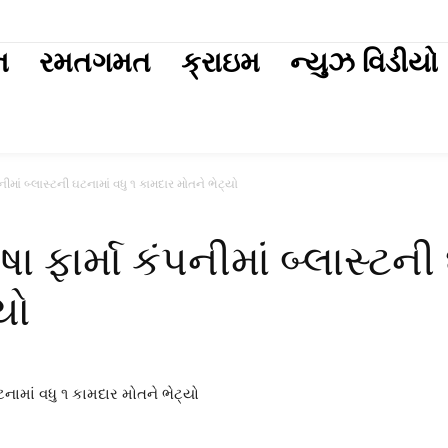
ext
ન
રમતગમત
ક્રાઇમ
ન્યુઝ વિડીયો
ીમાં બ્લાસ્ટની ઘટનામાં વધુ ૧ કામદાર મોતને ભેટ્યો
 ફાર્મા કંપનીમાં બ્લાસ્ટની
યો