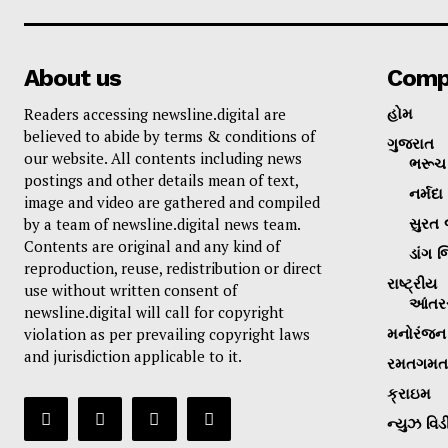
About us
Comp
Readers accessing newsline.digital are
હોમ
believed to abide by terms & conditions of
ગુજરાત
our website. All contents including news
ભરૂચ 
postings and other details mean of text,
નર્મદા
image and video are gathered and compiled
by a team of newsline.digital news team.
સુરત 
Contents are original and any kind of
ડાંગ જ
reproduction, reuse, redistribution or direct
રાષ્ટ્રીય
use without written consent of
આંતરર
newsline.digital will call for copyright
violation as per prevailing copyright laws
મનોરંજન
and jurisdiction applicable to it.
રમતગમત
ક્રાઇમ
ન્યુઝ વિડ