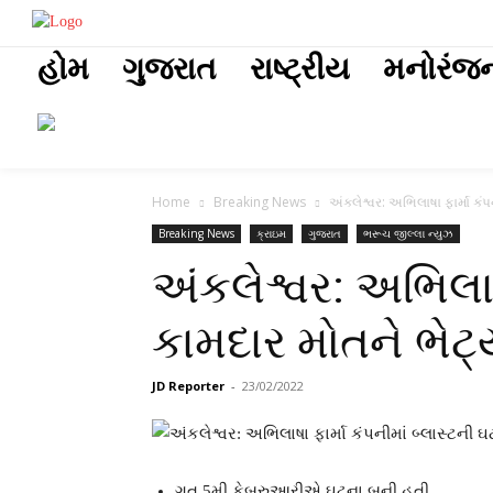
placeholder t
હોમ
ગુજરાત
રાષ્ટ્રીય
મનોરંજ
Home
Breaking News
અંકલેશ્વર: અભિલાષા ફાર્મા કંપન
Breaking News
ક્રાઇમ
ગુજરાત
ભરૂચ જીલ્લા ન્યુઝ
અંકલેશ્વર: અભિલાષા
કામદાર મોતને ભેટ્
JD Reporter
-
23/02/2022
ગત 5મી ફેબ્રુઆરીએ ઘટના બની હતી