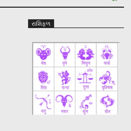
રાશિફળ