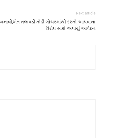
Next article
યુ બનાવી,ખેત તલાવડી તોડી ગોચરમાંથી રસ્તો આપવાના
વિરોધ સાથે અપાયું આવેદન