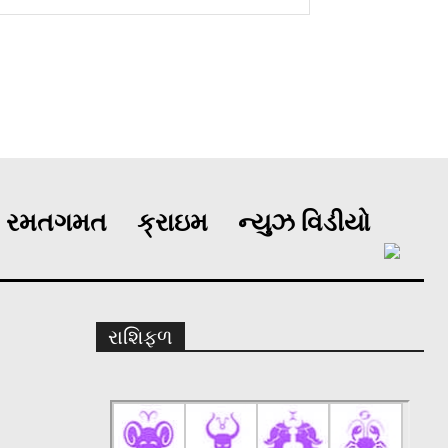
રમતગમત
ક્રાઇમ
ન્યુઝ વિડીયો
રાશિફળ