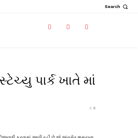
Search
ચ્યુ પાર્ક ખાતે માં
0
ર ઉજવણી કરવામાં આવી રહી છે.જે અંતર્ગત ભરૂચના