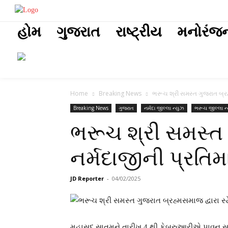
placeholder t
હોમ
ગુજરાત
રાષ્ટ્રીય
મનોરંજ
Home
Breaking News
ભરૂચ શ્રી સમસ્ત ગુજરાત બ્રહ્મસ
Breaking News
ગુજરાત
નર્મદા જીલ્લા ન્યુઝ
ભરૂચ જીલ્લા ન
ભરૂચ શ્રી સમસ્ત ગુ
નર્મદાજીની પ્રતિમ
JD Reporter
-
04/02/2025
મહાસુદ સાતમને તારીખ 4 થી ફેબ્રુઆરીએ પાવન સલી