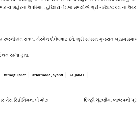
જ ભરૂચ શહેરના ઉપસ્થિત હોદેદારો તેમજ સભ્યોએ શ્રી નર્મદાષ્ટકમ ના ઉચ્ચા
પક રજનીકાંત રાવલ, ચેરમેન શૈલેષભાઇ દવે, શ્રી સમસ્ત ગુજરાત બ્રહ્મસમ
્થિત રહ્યા હતા.
#cmogujarat
#Narmada Jayanti
GUJARAT
ગેસ રિફીલિંગના બે મોટા
દિલ્હી ચૂંટણીમાં ભાજપની પ