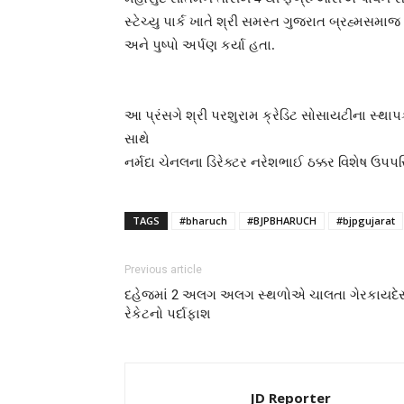
સ્ટેચ્યુ પાર્ક ખાતે શ્રી સમસ્ત ગુજરાત બ્રહ્મસમા
અને પુષ્પો અર્પણ કર્યા હતા.
આ પ્રંસગે શ્રી પરશુરામ ક્રેડિટ સોસાયટીના સ્થા
સાથે
નર્મદા ચેનલના ડિરેક્ટર નરેશભાઈ ઠક્કર વિશેષ ઉપપસ
TAGS
#bharuch
#BJPBHARUCH
#bjpgujarat
Previous article
દહેજમાં 2 અલગ અલગ સ્થળોએ ચાલતા ગેરકાયદેસર 
રેકેટનો પર્દાફાશ
JD Reporter