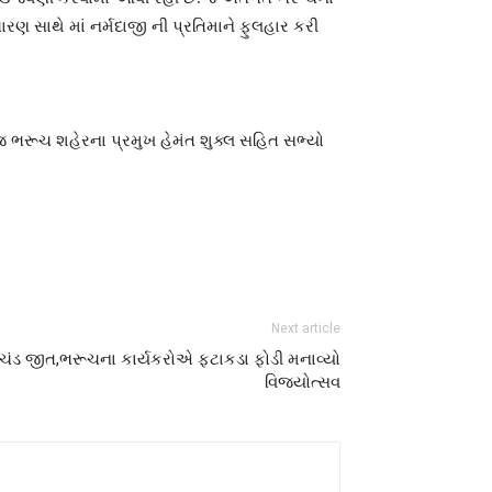
રણ સાથે માં નર્મદાજી ની પ્રતિમાને ફુલહાર કરી
ાજ ભરૂચ શહેરના પ્રમુખ હેમંત શુક્લ સહિત સભ્યો
Next article
્રચંડ જીત,ભરૂચના કાર્યકરોએ ફટાકડા ફોડી મનાવ્યો
વિજયોત્સવ