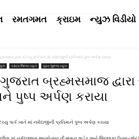
ext
ન
રમતગમત
ક્રાઇમ
ન્યુઝ વિડીયો
માજ દ્વારા સ્ટેચ્યુ પાર્ક ખાતે માં નર્મદાજીની પ્રતિમાને પુષ્પ અર્પણ કરાયા
્યુઝ
વડોદરા જિલ્લા ન્યુઝ
સુરત જીલ્લા ન્યુઝ
જરાત બ્રહ્મસમાજ દ્વારા સ્ટે
ાને પુષ્પ અર્પણ કરાયા
લા માં નર્મદાજીના જન્મોત્સવ ની ભરૂચ શહેર અને જિલ્લામાં ઉત્સાહભે