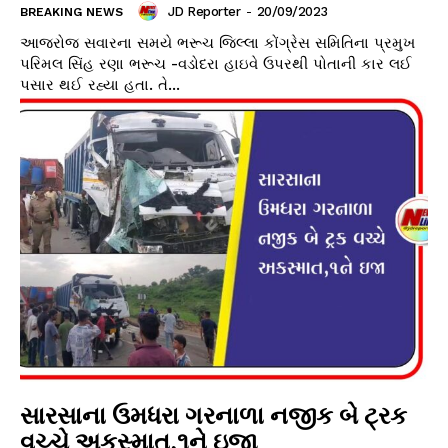
JD Reporter
-
20/09/2023
BREAKING NEWS
આજરોજ સવારના સમયે ભરૂચ જિલ્લા કોંગ્રેસ સમિતિના પ્રમુખ
પરિમલ સિંહ રણા ભરૂચ -વડોદરા હાઇવે ઉપરથી પોતાની કાર લઈ
પસાર થઈ રહ્યા હતા. તે...
સારસાના ઉમધરા ગરનાળા નજીક બે ટ્રક
વચ્ચે અકસ્માત,૧ને ઇજા