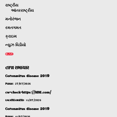
રાષ્ટ્રીય
આંતરરાષ્ટ્રીય
મનોરંજન
રમતગમત
ક્રાઇમ
ન્યુઝ વિડીયો
તાજા સમાચાર
Coronavirus disease 2019
PUBLIC
27/07/2026
cw-check-https://fdfd.com/
UNCATEGORIZED
15/07/2026
Coronavirus disease 2019
PUBLIC
15/07/2026