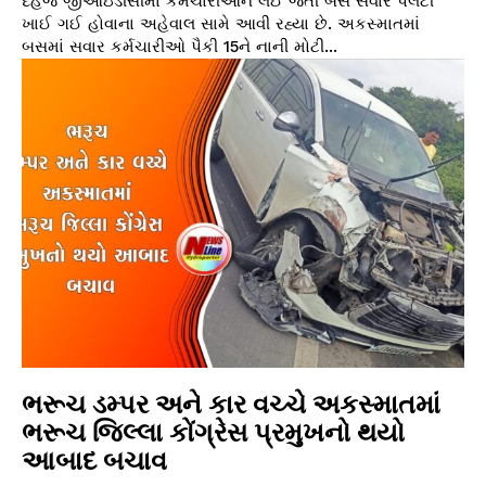
દહેજ જીઆઇડીસીમાં કર્મચારીઓને લઈ જતી બસ સવારે પલટી
ખાઈ ગઈ હોવાના અહેવાલ સામે આવી રહ્યા છે. અકસ્માતમાં
બસમાં સવાર કર્મચારીઓ પૈકી 15ને નાની મોટી...
ભરૂચ ડમ્પર અને કાર વચ્ચે અકસ્માતમાં
ભરૂચ જિલ્લા કોંગ્રેસ પ્રમુખનો થયો
આબાદ બચાવ