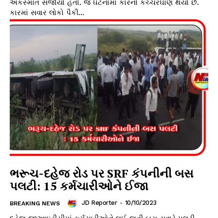
અકસ્માત સર્જાયો હતો. જે ઘટનામાં કારનો કચ્ચરઘાણ થયો છે.
કારમાં સવાર લોકો પૈકી...
ભરૂચ-દહેજ રોડ પર SRF કંપનીની બસ
પલટી: 15 કર્મચારીઓને ઈજા
JD Reporter
-
10/10/2023
BREAKING NEWS