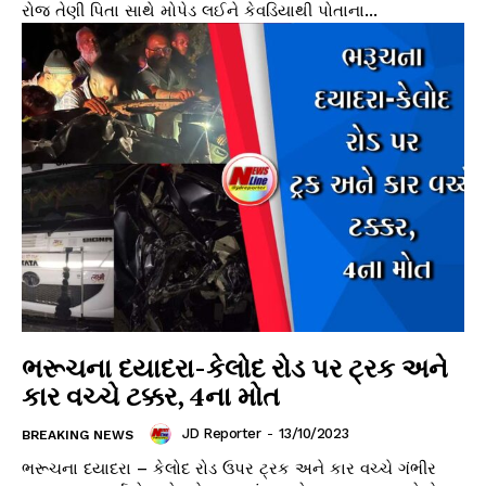
રોજ તેણી પિતા સાથે મોપેડ લઈને કેવડિયાથી પોતાના...
ભરૂચના દયાદરા-કેલોદ રોડ પર ટ્રક અને
કાર વચ્ચે ટક્કર, 4ના મોત
JD Reporter
-
13/10/2023
BREAKING NEWS
ભરૂચના દયાદરા – કેલોદ રોડ ઉપર ટ્રક અને કાર વચ્ચે ગંભીર