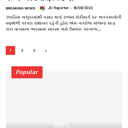
JD Reporter
-
18/08/2023
BREAKING NEWS
ઝઘડિયા તાલુકામાંથી પસાર થતાં રાજ્ય ધોરીમાર્ગ પર અકસ્માતોની
વણથંભી પરંપરા યથાવત રહેતી હોય એમ ગતરોજ સાંજના સાડા
પાંચ વાગ્યાના અરસામાં સારસા ગામે ઉમધરા ગરનાળા...
1
2
3
Popular