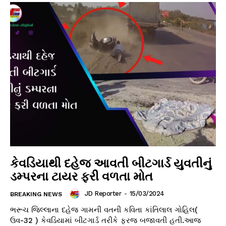
કેવડિયાથી દહેજ આવતી બીટગાર્ડ યુવતીનું
ડમ્પરના ટાયર ફરી વળતા મોત
JD Reporter
-
15/03/2024
BREAKING NEWS
ભરૂચ જિલ્લાના દહેજ ગામની વતની કવિતા કાંતિલાલ ગોહિલ(
ઉવ-32 ) કેવડિયામાં બીટગાર્ડ તરીકે ફરજ બજાવતી હતી.આજ