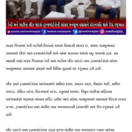
ભરૂચ જિલ્લામાં રેતી-માટીની લિઝોનો મામલો વિવાદની એરણે છે. સાંસદ મનસુખભાઇ
વસાવાએ લીઝો અને ટ્રાન્સપોર્ટરોની સામે બાંયો ચઢાવતા મામલો વધુ ગરમાયો હતો. આ
બધાની વચ્ચે ભરૂચ જિલ્લાના રેતી અને માટીના લીઝ ધારકો તથા ટ્રાન્સપોર્ટરોએ સાંસદ
મનસુખભાઇ વસાવાનો રૂબરૂમાં મળી વિવિધ મુદ્દાઓ પર રજુઆત કરી હતી.
લીઝ અને ટ્રાન્સપોર્ટરોના આગેવાનોમાં અનિલ રાણા, અશોક રાણા, નિશાંત મોદી, અમિત
ચાવડા, કૌશિક પટેલ, વિક્રમભાઈ પટેલ, કનુભાઈ પરમાર, વિપુલ વેકરિયા સહિતના
આગેવાનોએ ભરૂચના ભોલાવ સર્કિટ હાઉસ ખાતે સાંસદ મનસુખભાઈ વસાવાનો લિઝને લગતા
પ્રશ્નો, ટ્રાન્સપોર્ટેશન અને પોલીસ તથા મામલતદારની હેરાનગતિ સામે ઉગ્ર રજૂઆતો કરી
હતી.
લીઝ ધારકો અને ટ્રાન્સપોર્ટરોના કહેવા મુજબ પોલીસ તથા મામલતદાર ઘ્વારા વારંવાર