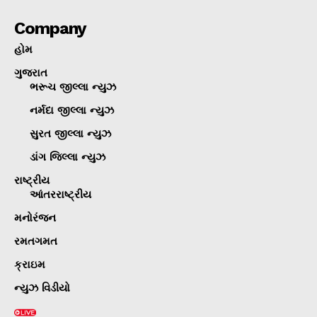
Company
હોમ
ગુજરાત
ભરૂચ જીલ્લા ન્યુઝ
નર્મદા જીલ્લા ન્યુઝ
સુરત જીલ્લા ન્યુઝ
ડાંગ જિલ્લા ન્યુઝ
રાષ્ટ્રીય
આંતરરાષ્ટ્રીય
મનોરંજન
રમતગમત
ક્રાઇમ
ન્યુઝ વિડીયો