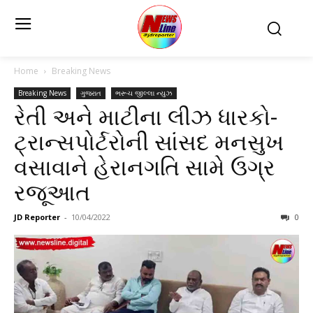
Home
Breaking News
Breaking News
ગુજરાત
ભરૂચ જીલ્લા ન્યુઝ
રેતી અને માટીના લીઝ ધારકો-
ટ્રાન્સપોર્ટરોની સાંસદ મનસુખ
વસાવાને હેરાનગતિ સામે ઉગ્ર
રજૂઆત
JD Reporter
-
10/04/2022
0