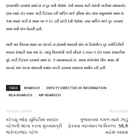
હેરાનગતિ કરવામાં આવે છે તે દૂર થવી જોઈએ. રેતી અથવા માટી ભરેલી ગાડીઓ ઓવરલોડ
હોય ત્યારે તંત્ર ઘ્વારા ગાડી ડિટેઇન કરી પાર્કિંગ ચાર્જ રૂપિયા એક લાખ વસુલવામાં આવે છે.
જેના સ્થાને ગાડી ને સ્થળ પર જ દંડ કરી છોડી દેવી જોઈએ. તથા પાર્કિંગ ચાર્જ દૂર કરવામાં
આવે તેવી માંગ ઉઠાવી હતી.
ઘણી વાર લિઝના સ્થળ પર નેટવર્ક ન હોવાથી સ્થળથી એક બે કિલોમીટર દૂર કનેક્ટિવિટી
મળતા રોયલ્ટી પાસ મળે છે. પરંતુ લિઝમાંથી ગાડી નીકળે કે તરત જ તંત્ર ઘ્વારા રોયલ્ટીના
મુદ્દે ગાડી ડિટેઇન કરવામાં આવે છે. જે અન્યાયકર્તા છે. આવા સંજોગોમાં લીઝ સ્થળ થી
નેટવર્ક મળે તેટલા અંતરની મર્યાદા નક્કી કરાવવા સાંસદને અપીલ કરી હતી.
TAGS
BHARUCH
DEPUTY DIRECTOR OF INFORMATION
MLA-BHARUCH
MP-BHARUCH
Previous article
Next article
સ્ટેચ્યુ ઓફ યુનિટીમાં સરદાર
ગુજરાતમાં કમળ સામે ઝાડું
પટેલની વંદના કરતા મુખ્યમંત્રી
ફેરવવા ગઠબંધન જ વિકલ્પ : MLA
ભૂપેન્દ્રભાઇ પટેલ
મહેશ વસાવા