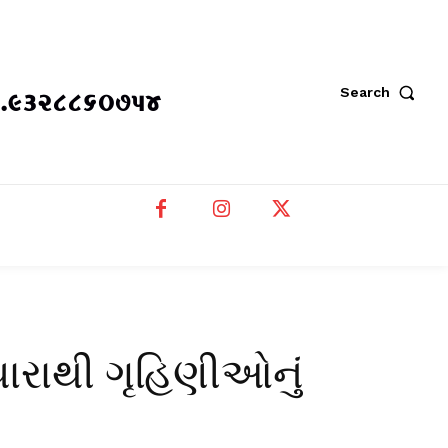
placeholder text
Search
 મો.૯૩૨૮૮૬૦૭૫૪
ધારાથી ગૃહિણીઓનું