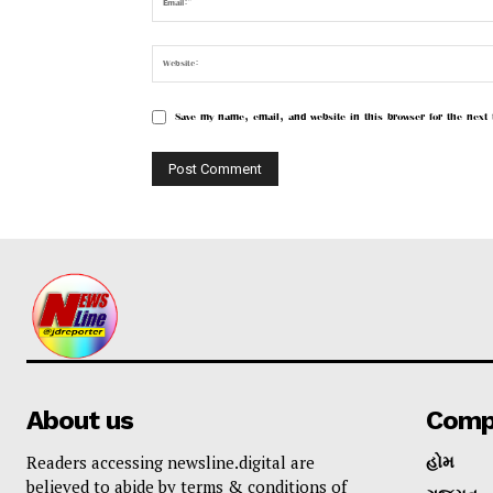
Save my name, email, and website in this browser for the next
About us
Comp
Readers accessing newsline.digital are
હોમ
believed to abide by terms & conditions of