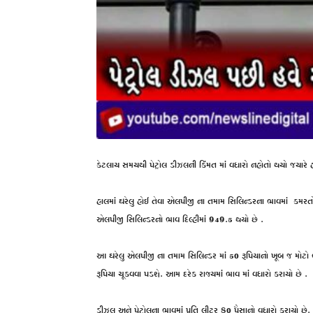
કેટલાય સમયથી પેટ્રોલ ડીઝલની કિંમત માં વધારો નહોતો થયો જયારે
હાલમાં ઘરેલુ હોઈ તેવા એલપીજી ના તમામ સિલિન્ડરના ભાવમાં કમ
એલપીજી સિલિન્ડરનો ભાવ દિલ્હીમાં 949.5 થયો છે .
આ ઘરેલુ એલપીજી ના તમામ સિલિન્ડર માં 50 રૂપિયાનો ખૂબ જ મોટો ભા
રૂપિયા ચૂકવવા પડશે. આમ દરેક રાજ્યમાં ભાવ માં વધારો કરાયો છે .
ડીઝલ અને પેટ્રોલના ભાવમાં પ્રતિ લીટર 80 પૈસાનો વધારો કરાયો છ