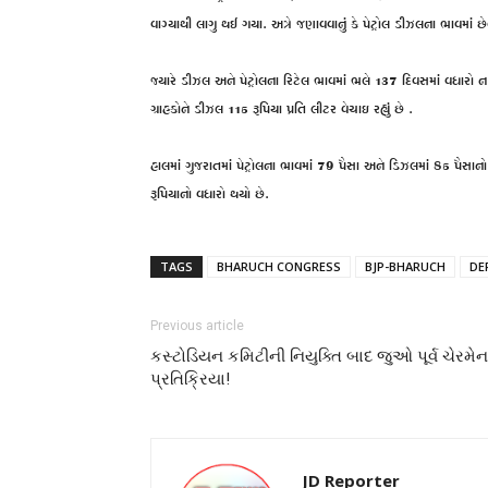
વાગ્યાથી લાગુ થઈ ગયા. અત્રે જણાવવાનું કે પેટ્રોલ ડીઝલના ભાવમાં
જ્યારે ડીઝલ અને પેટ્રોલના રિટેલ ભાવમાં ભલે 137 દિવસમાં વધારો ન 
ગ્રાહકોને ડીઝલ 115 રૂપિયા પ્રતિ લીટર વેચાઇ રહ્યું છે .
હાલમાં ગુજરાતમાં પેટ્રોલના ભાવમાં 79 પૈસા અને ડિઝલમાં 85 પૈસાન
રૂપિયાનો વધારો થયો છે.
TAGS
BHARUCH CONGRESS
BJP-BHARUCH
DE
Previous article
કસ્ટોડિયન કમિટીની નિયુક્તિ બાદ જુઓ પૂર્વ ચેરમે
પ્રતિક્રિયા!
JD Reporter