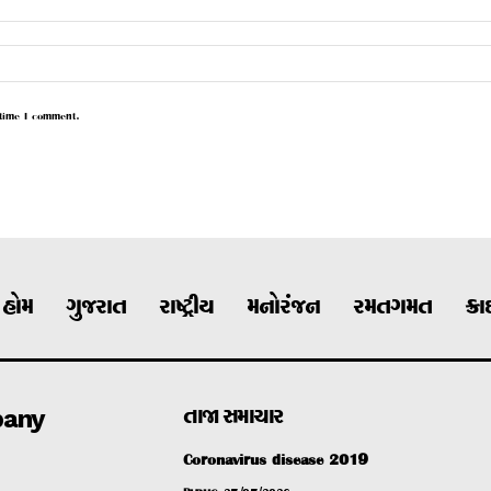
 time I comment.
હોમ
ગુજરાત
રાષ્ટ્રીય
મનોરંજન
રમતગમત
ક્ર
any
તાજા સમાચાર
Coronavirus disease 2019