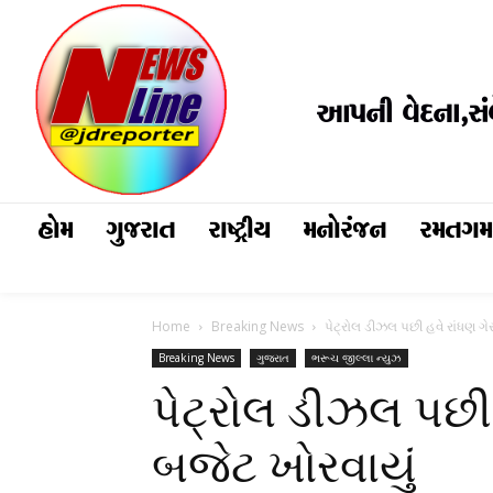
આપની વેદના,સં
હોમ
ગુજરાત
રાષ્ટ્રીય
મનોરંજન
રમતગ
Home
Breaking News
પેટ્રોલ ડીઝલ પછી હવે રાંધણ ગ
Breaking News
ગુજરાત
ભરૂચ જીલ્લા ન્યુઝ
પેટ્રોલ ડીઝલ પછી
બજેટ ખોરવાયું