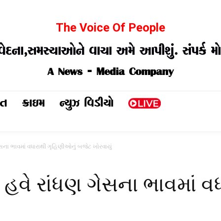
The Voice Of People
વેદના,સમસ્યાઓને વાચા અમે આપીશું. સંપર્ક
A News - Media Company
મત
ક્રાઇમ
ન્યુઝ વિડીયો
ેસના ભાવમાં વધારાથી ગૃહિણીઓનું બજેટ ખોરવાયું
 હવે રાંધણ ગેસના ભાવમાં વ