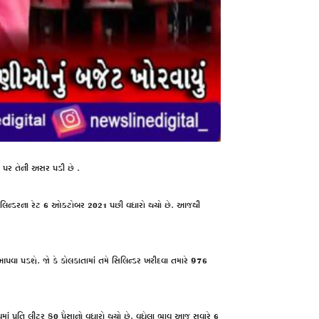
ા પર તેની અસર પડી છે .
 સિલિન્ડરના રેટ 6 ઓક્ટોબર 2021 પછી વધારો થયો છે. આજથી
 આપવા પડશે. જો કે કોલકાતામાં તમે સિલિન્ડર ખરીદવા તમારે 976
વમાં પ્રતિ લીટર 80 પૈસાનો વધારો થયો છે. વધેલા ભાવ આજ સવારે 6