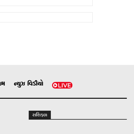
ાઇમ
ન્યુઝ વિડીયો
રાશિફળ