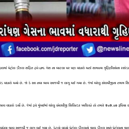
 હાલમાં પેટ્રોલ ડીઝલ સહિત હવે LPG ગેસ ના બાટલા પર પણ વધારો થતાં સામાન્ય ગૃહિણીઓના રસોડ
રતોડ વધારો થયો છે. જો કે આ નવા ભાવ આજથી જ લાગૂ થઈ ગયા છે. જેમાં ઘરેલુ એલપીજીના તમામ
વ વધારો કર્યો છે. જેમાં હવે મુંબઈમાં ઘરેલુ એલપીજી સિલિન્ડર ખરીદશો તો તમારે 949.50 રૂપિયા
ે. વધેલા ભાવ આજથી જ લાગૂ થઈ ગયા છે. કેટલો વધ્યો પેટ્રોલ-ડીઝલનો ભાવ ડીઝલ અને પેટ્રોલના ભા