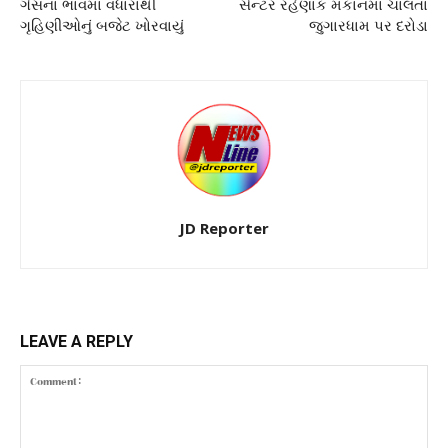
ગેસના ભાવમાં વધારાથી
સેન્ટર રહેણાંક મકાનમાં ચાલતા
ગૃહિણીઓનું બજેટ ખોરવાયું
જુગારધામ પર દરોડા
JD Reporter
LEAVE A REPLY