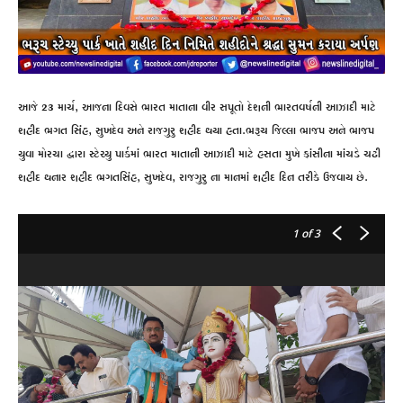
આજે 23 માર્ચ, આજના દિવસે ભારત માતાના વીર સપૂતો દેશની ભારતવર્ષની આઝાદી માટે
શહીદ ભગત સિંહ, સુખદેવ અને રાજગુરુ શહીદ થયા હતા.ભરૂચ જિલ્લા ભાજપ અને ભાજપ
યુવા મોરચા દ્વારા સ્ટેચ્યુ પાર્કમાં ભારત માતાની આઝાદી માટે હસતા મુખે ફાંસીના માંચડે ચઢી
શહીદ થનાર શહીદ ભગતસિંહ, સુખદેવ, રાજગુરુ ના માનમાં શહીદ દિન તરીકે ઉજવાય છે.
1
of 3