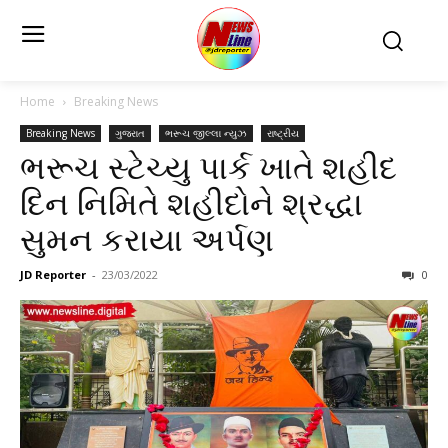
Home
Breaking News
Breaking News
ગુજરાત
ભરૂચ જીલ્લા ન્યુઝ
રાષ્ટ્રીય
ભરૂચ સ્ટેચ્યુ પાર્ક ખાતે શહીદ
દિન નિમિતે શહીદોને શ્રદ્ધા
સુમન કરાયા અર્પણ
JD Reporter
-
23/03/2022
0