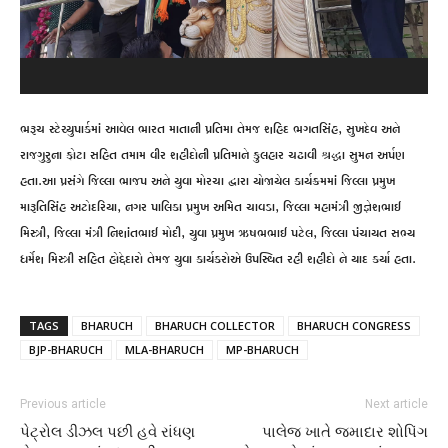
ભરૂચ સ્ટેચ્યુપાર્કમાં આવેલ ભારત માતાની પ્રતિમા તેમજ શહિદ ભગતસિંહ, સુખદેવ અને
રાજગુરુના ફોટા સહિત તમામ વીર શહીદોની પ્રતિમાને ફુલહાર ચઢાવી શ્રદ્ધા સુમન અર્પણ
હતા.આ પ્રસંગે જિલ્લા ભાજપ અને યુવા મોરચા દ્વારા યોજાયેલ કાર્યક્રમમાં જિલ્લા પ્રમુખ
મારૂતિસિંહ અટોદરિયા, નગર પાલિકા પ્રમુખ અમિત ચાવડા, જિલ્લા મહામંત્રી જીજ્ઞેશભાઈ
મિસ્ત્રી, જિલ્લા મંત્રી નિશાંતભાઈ મોદી, યુવા પ્રમુખ ઋષભભાઈ પટેલ, જિલ્લા પંચાયત સભ્ય
ધર્મેશ મિસ્ત્રી સહિત હોદ્દેદારો તેમજ યુવા કાર્યકરોએ ઉપસ્થિત રહી શહીદો ને યાદ કર્યા હતા.
TAGS
BHARUCH
BHARUCH COLLECTOR
BHARUCH CONGRESS
BJP-BHARUCH
MLA-BHARUCH
MP-BHARUCH
Previous article
Next article
પેટ્રોલ ડીઝલ પછી હવે રાંધણ
પાલેજ ખાતે જમાદાર શોપિંગ