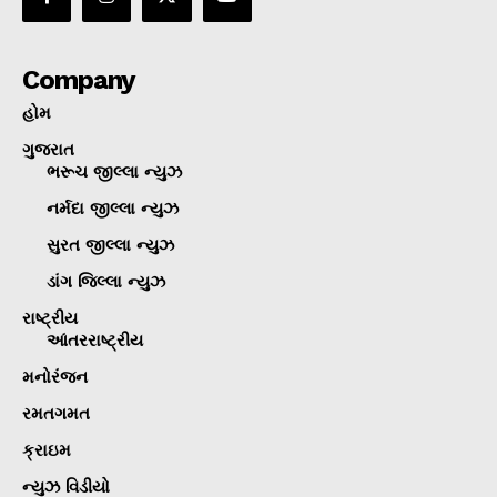
Company
હોમ
ગુજરાત
ભરૂચ જીલ્લા ન્યુઝ
નર્મદા જીલ્લા ન્યુઝ
સુરત જીલ્લા ન્યુઝ
ડાંગ જિલ્લા ન્યુઝ
રાષ્ટ્રીય
આંતરરાષ્ટ્રીય
મનોરંજન
રમતગમત
ક્રાઇમ
ન્યુઝ વિડીયો