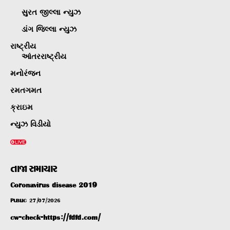
સુરત જીલ્લા ન્યુઝ
ડાંગ જિલ્લા ન્યુઝ
રાષ્ટ્રીય
આંતરરાષ્ટ્રીય
મનોરંજન
રમતગમત
ક્રાઇમ
ન્યુઝ વિડીયો
તાજા સમાચાર
Coronavirus disease 2019
PUBLIC
27/07/2026
cw-check-https://fdfd.com/