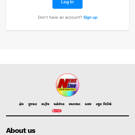
Log In
Don't have an account?
Sign up
હોમ
ગુજરાત
રાષ્ટ્રીય
મનોરંજન
રમતગમત
ક્રાઇમ
ન્યુઝ વિડીયો
About us