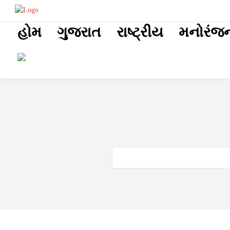
placeholder t
હોમ
ગુજરાત
રાષ્ટ્રીય
મનોરંજ