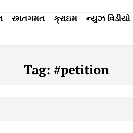
ext
ન
રમતગમત
ક્રાઇમ
ન્યુઝ વિડીયો
Tag:
#petition