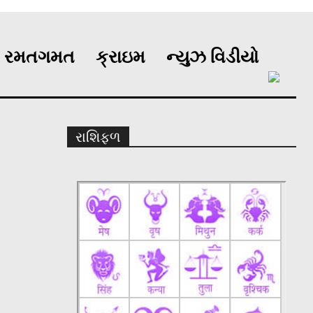
રમતગમત
ક્રાઇમ
ન્યુઝ વિડીયો
રાશિફળ