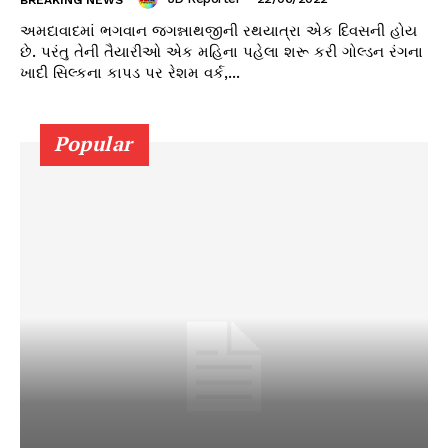
BREAKING NEWS
અમદાવાદમાં ભગવાન જગન્નાથજીની રથયાત્રા એક દિવસની હોય
છે. પરંતુ તેની તૈયારીઓ એક મહિના પહેલા શરૂ કરી ગોલ્ડન રંગના
ખાદી સિલ્કના કાપડ પર રેશમ વર્ક,...
Popular