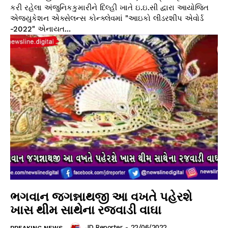
કરી રહેલા અંજુનિકકુમારીને દિલ્હી ખાતે ઇ.ઇ.સી દ્વારા આયોજિત
એજ્યુકેશન એક્સેલન્સ કોન્ક્લેવમાં "આઇકો લીડરશીપ એવોર્ડ
-2022" એનાયત...
ભગવાન જગન્નાથજી આ વખતે પહેરશે
ખાસ થીમ સાથેના રજવાડી વાઘા
JD Reporter
-
22/06/2022