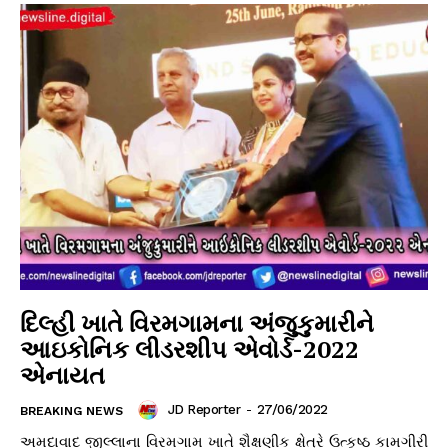
દિલ્હી ખાતે વિરમગામના અંજુકુમારીને
આઇકોનિક લીડરશીપ એવોર્ડ-2022
એનાયત
JD Reporter
-
27/06/2022
BREAKING NEWS
અમદાવાદ જીલ્લાના વિરમગામ ખાતે શૈક્ષણીક ક્ષેત્રે ઉત્કૃષ્ઠ કામગીરી