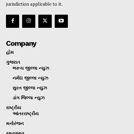
jurisdiction applicable to it.
Company
હોમ
ગુજરાત
ભરૂચ જીલ્લા ન્યુઝ
નર્મદા જીલ્લા ન્યુઝ
સુરત જીલ્લા ન્યુઝ
ડાંગ જિલ્લા ન્યુઝ
રાષ્ટ્રીય
આંતરરાષ્ટ્રીય
મનોરંજન
રમતગમત