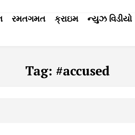
ext
ન
રમતગમત
ક્રાઇમ
ન્યુઝ વિડીયો
Tag:
#accused