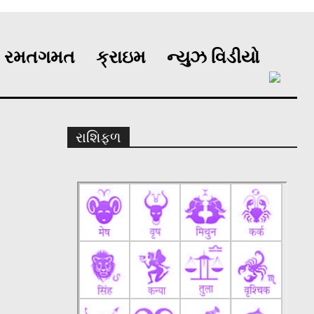
રમતગમત
ક્રાઇમ
ન્યુઝ વિડીયો
રાશિફળ