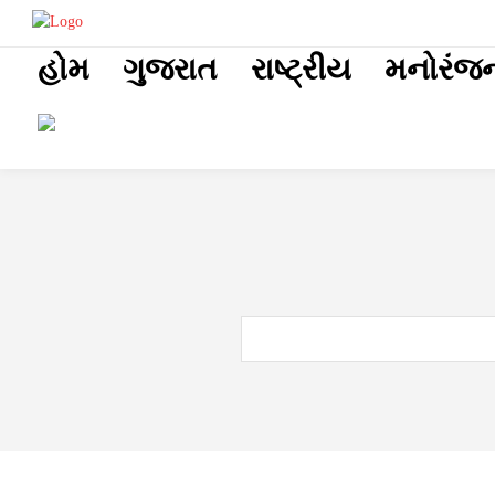
placeholder t
હોમ
ગુજરાત
રાષ્ટ્રીય
મનોરંજ