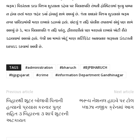
ભરૂચ) વિક્રાંતના કાકા વિજય શુકલાના કહેવા પર વિલાસપતિ તેમની હોસ્પિટલમાં મૃત્યુ પામ્પા
ન હોવા છતાં મરણ જાહેર કર્યા હોવાનું સામે આવ્યું છે. જેના આધારે વિજય શુકલાએ ભરૂચ
નગર પાલિકામાંથી મરણ દાખલો કઢાવ્યો હતો. એટલું જ નહિ પોલીસ તપાસમાં એવું પણ સામે
આવ્યું છે કે, માત્ર વિલાસપતિ જ નહિ પરંતુ, હીરારાણીનો પણ મરણનો દાખલો ખોટી રીતે
કઢાવવામાં આવ્યો હતો. જેથી આ મામલે ખોટું મરણ સર્ટિફિકેટ બનાવનાર ભરૂચના ડોક્ટરની
ધરપકડ કરવામાં આવી છે.
TAGS
#administration
#bharuch
#BJPBHARUCH
#bjpgujarat
#crime
#information Department Gandhinagar
Previous article
Next article
બિહારથી શૂટર બોલાવી પિતાની
ભરૂચ નેશનલ હાઇવે પર ટોલ
હત્યાનો પ્રયાસ કરનાર પુત્ર
પ્લાઝા નજીક ક્રેનમાં આગ
સહિત ૩ બિહારના ૩ શાર્પ શુટરની
અટકાયત