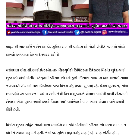
ભરૂચ ની શાહ નર્સિંગ હોમ ના ડો. સુનિલ શાહ ની વડોદરા ની ગોત્રી પોલીસે મરણનો ખોટો
દાખલો આપવાના કેસમાં ધરપકડ કરી છે
વડોદરાના એસ.સી.આઈ.ઈન્ટરનેશનલ સિક્યુરીટી લિમિટેડના ડિરેક્ટર વિક્રાંત સુરેશભાઈ
શુકલાએ ગોત્રી પોલીસ સ્ટેશનમાં ફરિયાદ નોંધાવી હતી. પિતાના અવસાન બાદ માતાએ તમામ
જવાબદારી સંભાળી લેતા વિક્રાંતના કાકા વિજય ચંદ્ર પ્રકાશ શુકલા(રહે. પંચમ ડૂપ્લેક્સ, સોમા
તળાવ)ને આ વાત હજમ થઈ ન હતી. જેથી વિજય શુકલાએ પોતાના ભાઈની પત્ની હીરારાણી
હોવાના ખોટા પુરાવા આપી કંપની વિક્રાંત અને વર્ષાબેનની જાણ બહાર પોતાના નામે કરાવી
દીધી હતી.
વિક્રાંત શુકલા સહિત તેમની માતા વર્ષાબેને આ અંગે પોલીસમાં ફરિયાદ નોંધાવતા આ મામલે
પોલીસે તપાસ શરૂ કરી હતી. જેમાં ડો. સુનિલ પ્રફુલ્લચંદ્ર શાહ (રહે. શાહ નર્સિંગ હોમ,