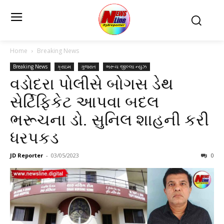
Home
Breaking News
Breaking News
ક્રાઇમ
ગુજરાત
ભરૂચ જીલ્લા ન્યુઝ
વડોદરા પોલીસે બોગસ ડેથ
સેર્ટિફિકેટ આપવા બદલ
ભરૂચના ડો. સુનિલ શાહની કરી
ધરપકડ
JD Reporter
-
03/05/2023
0