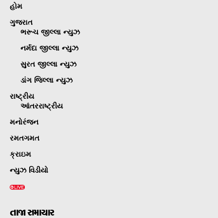
હોમ
ગુજરાત
ભરૂચ જીલ્લા ન્યુઝ
નર્મદા જીલ્લા ન્યુઝ
સુરત જીલ્લા ન્યુઝ
ડાંગ જિલ્લા ન્યુઝ
રાષ્ટ્રીય
આંતરરાષ્ટ્રીય
મનોરંજન
રમતગમત
ક્રાઇમ
ન્યુઝ વિડીયો
તાજા સમાચાર