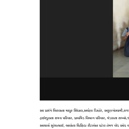
આ પ્રસંગે બિરલાના માધુર સિંધાલ,અર્પણા કિશોરે, અરુણગોસ્વામી,
હાઈસ્કૂલના સમગ્ર પરિવાર, પ્રાથમિક વિભાગ પરિવાર, મંડળના સભ્યો,
આચાર્ય સુરેશભાઈ, બાલોતા શિક્ષિકા રીટાબેન પટેલ તેમજ બેંક ઓફ 