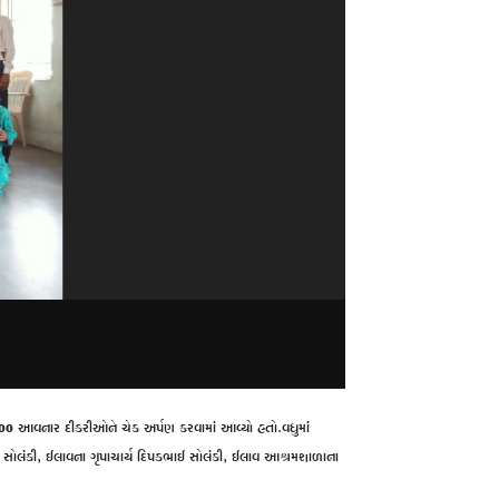
2000 આવનાર દીકરીઓને ચેક અર્પણ કરવામાં આવ્યો હતો.વધુમાં
માર સોલંકી, ઈલાવના ગૃપાચાર્ય દિપકભાઈ સોલંકી, ઈલાવ આશ્રમશાળાના