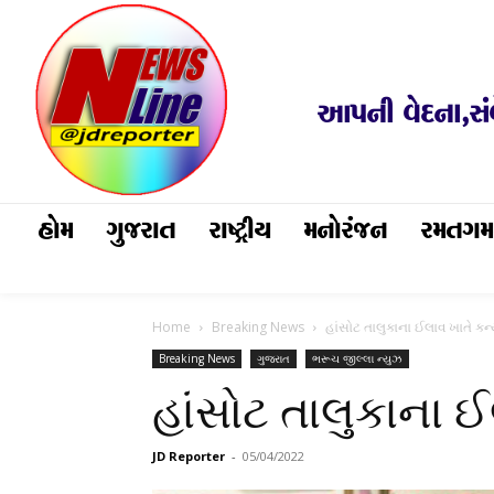
આપની વેદના,સં
હોમ
ગુજરાત
રાષ્ટ્રીય
મનોરંજન
રમતગ
Home
Breaking News
હાંસોટ તાલુકાના ઈલાવ ખાતે કન્ય
Breaking News
ગુજરાત
ભરૂચ જીલ્લા ન્યુઝ
હાંસોટ તાલુકાના ઈ
JD Reporter
-
05/04/2022