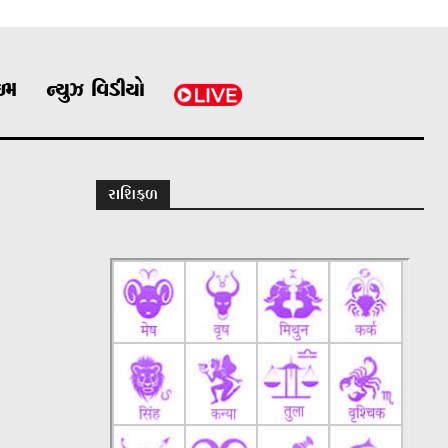
ાઇમ
ન્યુઝ વિડીયો
રાશિફળ