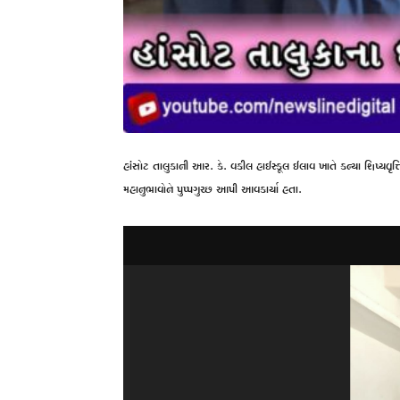
હાંસોટ તાલુકાની આર. કે. વકીલ હાઈસ્કૂલ ઈલાવ ખાતે કન્યા શિષ્યવૃત્ત
મહાનુભાવોને પુષ્પગુચ્છ આપી આવકાર્યા હતા.