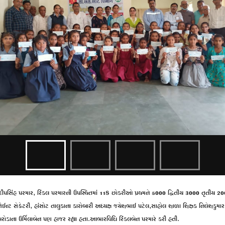
રાજદીપસિંહ પરમાર, રિંકલ પરમારની ઉપસ્થિતમાં 118 છોકરીઓ પ્રથમને 5000 દ્વિતીય 3000 તૃતીય 
જોઈન્ટ સેક્રેટરી, હાંસોટ તાલુકાના કારોબારી અધ્યક્ષ જયેશભાઈ પટેલ,સાહોલ શાળા શિક્ષક નિલેશકુ
બરોડાના ઉર્મિલાબેન પણ હાજર રહ્યા હતા.આભારવિધિ રિંકલબેન પરમારે કરી હતી.