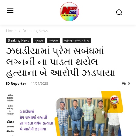
Home
Breaking News
Breaking News
ક્રાઇમ
ગુજરાત
ભરૂચ જીલ્લા ન્યુઝ
ઝઘડીયામાં પ્રેમ સબંધમાં
લગ્નની ના પાડતા થયેલ
હત્યાના બે આરોપી ઝડપાયા
JD Reporter
-
11/01/2025
0