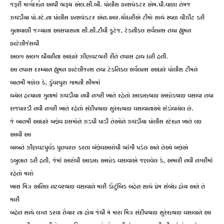
જરૂરી માર્ગદર્શન આપી ભરૂચ એલ.સી.બી. પોલીસ ઇન્સપેક્ટર એમ.પી.વાળા તેમજ
ઝઘડીયા પો.સ્ટે.ના પોલીસ ઇન્સપેક્ટર એન.આર.ચૌધરીએ ટીમો સાથે સ્થળ વીઝીટ કરી
ગુનાવાળી જગ્યાના આસપાસના સી.સી.ટીવી ફુટેજ, ટેકનીકલ સર્વેલન્સ તથા હ્યુમન
ઇન્ટેલીજંસથી
અલગ અલગ થીયરીના આધારે ઝીણવટભરી રીતે તપાસ હાથ ધરી હતી.
આ તપાસ દરમ્યાન હ્યુમન ઇન્ટેલીજન્સ તથા ટેકનિકલ સર્વેલન્સ આધારે પોલીસ ટીમને
બાતમી મળેલ કે, કુંવરપુરા ગામની સીમમાં
થયેલ હત્યાના ગુનામાં ઝઘડીયા નવી નગરી ખાતે રહેતો આકાશભાઇ અશોકભાઇ વસાવા તથા
રાજપારડી નવી નગરી ખાતે રહેતો સંદીપભાઇ સુરેશભાઇ વસાવાનાઓ સંડોવાયેલ છે.
જે બાતમી આધારે બન્નેવ ઇસમોને ઝડપી પાડી તેઓને ઝઘડીયા પોલીસ સ્ટેશન ખાતે લઇ
આવી આ
બાબતે ઝીણવટપુર્વક પુછપરછ કરતા બંન્નેવઆરોપી ભાંગી પડેલ અને તેઓ બન્નેએ
કબુલાત કરી હતી, જેમાં આરોપી આકાશ અશોક વસાવાએ જણાવેલ કે, અમારી નવી નગરીમાં
રહેતો મારો
ખાસ મિત્ર અનિલ નટવરભાઇ વસાવાને મારી કૌટુંબિક બહેન સાથે પ્રેમ સંબંધ હોય અને તે
મારી
બહેન સાથે લગ્ન કરવા તૈયાર ના હોય જેથી મે મારા મિત્ર સંદીપભાઇ સુરેશભાઇ વસાવાને આ