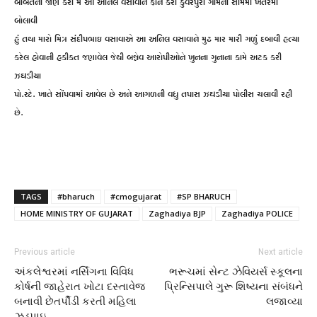
બાબતની જાણ કરી મે આ અનિલ વસાવાને ફોન કરી કુંવરપુરા ગામની સીમમાં ખેતરમાં
બોલાવી
હું તથા મારો મિત્ર સંદીપભાઇ વસાવાએ આ અનિલ વસાવાને મુઢ માર મારી ગળું દબાવી હત્યા
કરેલ હોવાની હકીકત જણાવેલ જેથી બન્નેવ આરોપીઓને ખુનના ગુનાના કામે અટક કરી
ઝઘડીયા
પો.સ્ટે. ખાતે સોંપવામાં આવેલ છે અને આગળની વધુ તપાસ ઝઘડીયા પોલીસ ચલાવી રહી
છે.
TAGS
#bharuch
#cmogujarat
#SP BHARUCH
HOME MINISTRY OF GUJARAT
Zaghadiya BJP
Zaghadiya POLICE
Previous article
Next article
અંકલેશ્વરમાં નર્સિંગના વિવિધ
ભરૂચમાં સેન્ટ ઝેવિયર્સ સ્કૂલના
કોર્ષની જાહેરાત ખોટા દસ્તાવેજ
પ્રિન્સિપાલે ગુરૂ શિષ્યના સંબંધને
બનાવી છેતર્પીંડી કરતી મહિલા
લજાવ્યા
ઝડપાઇ