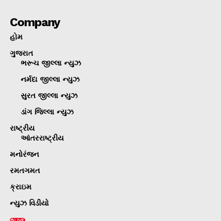
Company
હોમ
ગુજરાત
ભરૂચ જીલ્લા ન્યુઝ
નર્મદા જીલ્લા ન્યુઝ
સુરત જીલ્લા ન્યુઝ
ડાંગ જિલ્લા ન્યુઝ
રાષ્ટ્રીય
આંતરરાષ્ટ્રીય
મનોરંજન
રમતગમત
ક્રાઇમ
ન્યુઝ વિડીયો