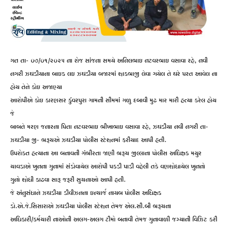
ગત તા- ૦૭/૦૧/૨૦૨૫ ના રોજ સાંજના સમયે અનિલભાઇ નટવરભાઇ વસાવા રહે, નવી
નગરી ઝઘડીયાના બાઇક લઇ ઝઘડીયા બજારમાં શાકભાજી લેવા ગયેલ તે ઘરે પરત આવેલ ના
હોય તેને કોઇ અજાણ્યા
આરોપીએ કોઇ કારણસર કુંવરપુરા ગામની સીમમાં ગળુ દબાવી મુઢ માર મારી હત્યા કરેલ હોય
જે
બાબતે મરણ જનારના પિતા નટવરભાઇ ભીખાભાઇ વસાવા રહે, ઝઘડીયા નવી નગરી તા-
ઝઘડીયા જી- ભરૂચએ ઝઘડીયા પોલીસ સ્ટેશનમાં ફરીયાદ આપી હતી.
ઉપરોકત હત્યાના આ બનાવની ગંભીરતા જાણી ભરૂચ જીલ્લાના પોલીસ અધિક્ષક મયુર
ચાવડાએ ખુનના ગુનામાં સંડોવાયેલ આરોપી પકડી પાડી વહેલી તકે વણશોધાયેલ ખુનનો
ગુનો શોધી કાઢવા સારૂ જરૂરી સુચનાઓ આપી હતી.
જે અંનુસંધાને ઝઘડીયા ડીવીઝનના ઇન્ચાર્જ નાયબ પોલીસ અધિક્ષક
ડો.એ.જે.સિસારાએ ઝઘડીયા પોલીસ સ્ટેશન તેમજ એલ.સી.બી ભરૂચના
અધિકારી/કર્મચારી નાઓની અલગ-અલગ ટીમો બનાવી તેમજ ગુનાવાળી જગ્યાની વિઝિટ કરી