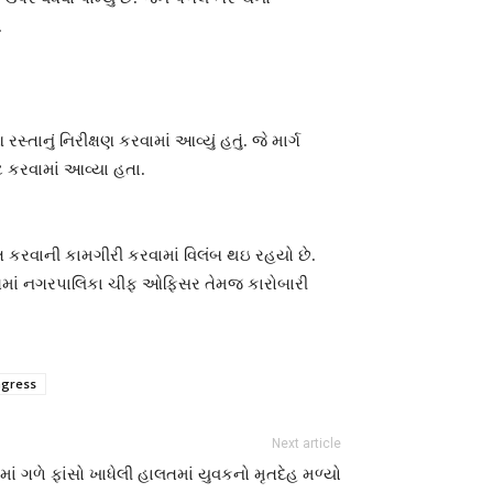
.
ાનું નિરીક્ષણ કરવામાં આવ્યું હતું. જે માર્ગ
 કરવામાં આવ્યા હતા.
રસ્ત કરવાની કામગીરી કરવામાં વિલંબ થઇ રહયો છે.
હિતમાં નગરપાલિકા ચીફ ઓફિસર તેમજ કારોબારી
ngress
Next article
ાં ગળે ફાંસો ખાધેલી હાલતમાં યુવકનો મૃતદેહ મળ્યો