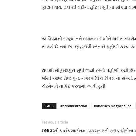
ફાટાતળાવ, ઢાલ થી મદીના હોટલ સુધીના સાંકડા માર્
જે વિપક્ષની રજૂઆતને ધ્યાનમાં રાખીને ધારાસભ્ય તેમ
સાંકડો છે ત્યાં દબાણ હટાવી રસ્તાને પહોળો કરવ
ઢાળથી મોહમંદપુરા સુધી જ્યાં રસ્તો પહોળો કર્યો છ
જેથી આજ રોજ પુન: નગરપાલિકા વિપક્ષ ના સભ્યો દ
ચેરમેનને તાકિદ કરવામાં આવી હતી.
TAGS
#administration
#Bharuch Nagarpalica
Previous article
ONGCની પાઈપલાઈનમાં પંકચર કરી ક્રુડ ચોરીના 