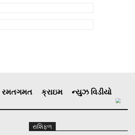
રમતગમત
ક્રાઇમ
ન્યુઝ વિડીયો
રાશિફળ