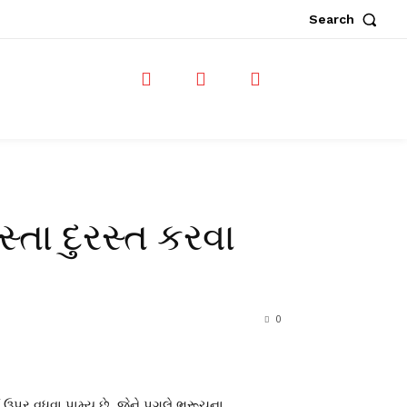
Search
તા દુરસ્ત કરવા
0
ઉપર વધવા પામ્યુ છે. જેને પગલે ભરૂચના