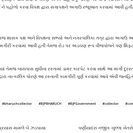
ગ ને પહોળો કરવા વિપક્ષ દ્વારા સત્તાપક્ષને અગાઉ રજૂઆત કરવામાં આવી હતી
જ શાસક પક્ષ અને વિપક્ષના સભ્યો અને નગરપાલિકા તંત્ર દ્વારા અગાઉ આ રસ્ત
ા કામગીરી કરવામાં આવી હતી તેમજ રોડ પર અડચણ રૂપ વીજપોલને પણ શિફ્ટ
ે ત્યાં તેમજ બાયપાસ સુધીના રસ્તામાં ડામર કારપેટ કરવા સાથે આ માર્ગો દુ
્વારા તાત્કાલિક ધોરણે આ રસ્તાની કામગીરી પૂર્ણ કરવામાં આવે એવી જન
#bharuchcollector
#BJPBHARUCH
#BJPGovernment
#collector
#co
પ્રયાસ મામલે બે ઝડપાયા
પણીયાદરા નજીક ખુલ્લા ખેતરોમ