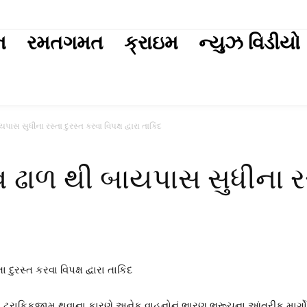
ext
ન
રમતગમત
ક્રાઇમ
ન્યુઝ વિડીયો
સ સુધીના રસ્તા દુરસ્ત કરવા વિપક્ષ દ્વારા તાકિદ
ઢાળ થી બાયપાસ સુધીના રસ્
 ટ્રાફિકજામ થવાના કારણે અનેક વાહનોનું ભારણ ભરૂચના આંતરીક માર્ગો 