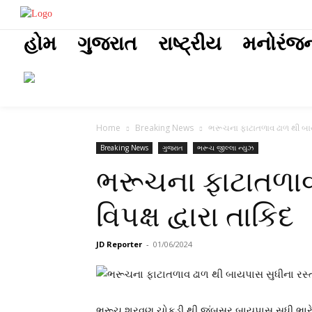
placeholder t
હોમ
ગુજરાત
રાષ્ટ્રીય
મનોરંજ
Home
Breaking News
ભરૂચના ફાટાતળાવ ઢાળ થી બાયપા
Breaking News
ગુજરાત
ભરૂચ જીલ્લા ન્યુઝ
ભરૂચના ફાટાતળાવ 
વિપક્ષ દ્વારા તાકિદ
JD Reporter
-
01/06/2024
ભરૂચ શ્રવણ ચોકડી થી જંબુસર બાયપાસ સુધી ભારે