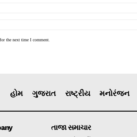
for the next time I comment.
હોમ
ગુજરાત
રાષ્ટ્રીય
મનોરંજન
any
તાજા સમાચાર