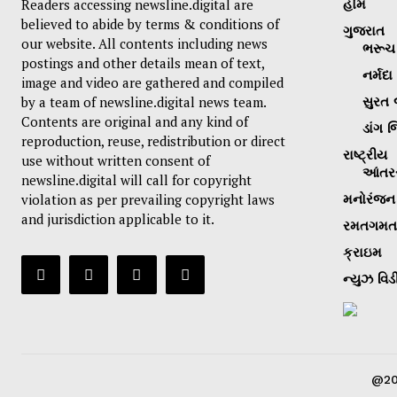
Readers accessing newsline.digital are
હોમ
believed to abide by terms & conditions of
ગુજરાત
our website. All contents including news
ભરૂચ 
postings and other details mean of text,
નર્મદા
image and video are gathered and compiled
by a team of newsline.digital news team.
સુરત 
Contents are original and any kind of
ડાંગ જ
reproduction, reuse, redistribution or direct
રાષ્ટ્રીય
use without written consent of
આંતરર
newsline.digital will call for copyright
violation as per prevailing copyright laws
મનોરંજન
and jurisdiction applicable to it.
રમતગમત
ક્રાઇમ
ન્યુઝ વિડ
@20