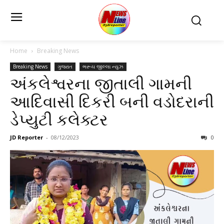
Home
Breaking News
Breaking News
ગુજરાત
ભરૂચ જીલ્લા ન્યુઝ
અંકલેશ્વરના જીતાલી ગામની
આદિવાસી દિકરી બની વડોદરાની
ડેપ્યુટી કલેક્ટર
JD Reporter
-
08/12/2023
0