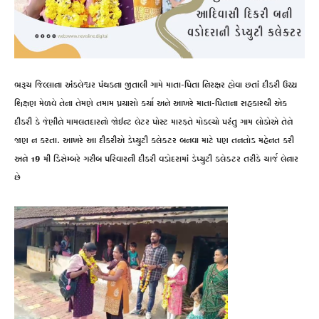
ભરૂચ જિલ્લાના અંકલેશ્વર પંથકના જીતાલી ગામે માતા-પિતા નિરક્ષર હોવા છતાં દીકરી ઉચ્ચ
શિક્ષણ મેળવે તેના તેમણે તમામ પ્રયાસો કર્યા અને આખરે માતા-પિતાના સહકારથી એક
દીકરી કે જેણીને મામલતદારનો જોઈન્ટ લેટર પોસ્ટ મારફતે મોકલ્યો પરંતુ ગામ લોકોએ તેને
જાણ ન કરતા. આખરે આ દીકરીએ ડેપ્યુટી કલેક્ટર બનવા માટે પણ તનતોડ મહેનત કરી
અને 19 મી ડિસેમ્બરે ગરીબ પરિવારની દીકરી વડોદરામાં ડેપ્યુટી કલેક્ટર તરીકે ચાર્જ લેનાર
છે