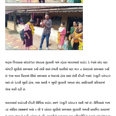
ભરૂચ જિલ્લાના અંકલેશ્વર પંથકના જીતાલી ગામે રહેતા ભરતભાઈ રાઠોડ કે જેઓ એક પણ
ચોપડી સુધીનો અભ્યાસ કર્યો નથી અને તેમની પત્નીએ પણ માત્ર 4 ધોરણનો અભ્યાસ કર્યો
છે જેના માતા પિતાએ ઊંચો અભ્યાસ ન મેળવ્યો હોય અને તેની દીકરી જ્યારે ડેપ્યુટી કલેક્ટર
બને તો કેટલી ખુશી હોય. બસ આવી જ ખુશી જીતાલી ગામના એક આદિવાસી પરિવારમાં
જોવા મળી રહી છે.
ભરતભાઈ રાઠોડની દીકરી ઊર્મિલા રાઠોડ આજે ડેપ્યુટી કલેક્ટર બની ગઈ છે. ઉર્મિલાનો જન્મ
12 એપ્રિલ 2000માં થયો 1 થી 7 ધોરણ સુધીનો અભ્યાસ જીતાલી ગામની પ્રાથમિક શાળામાં