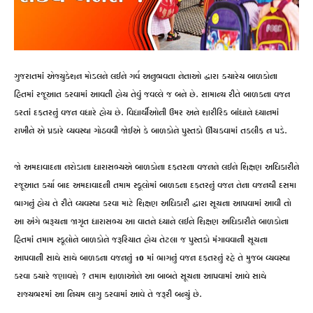
ગુજરાતમાં એજ્યુકેશન મોડલને લઈને ગર્વ અનુભવતા નેતાઓ દ્વારા ક્યારેય બાળકોના
હિતમાં રજૂઆત કરવામાં આવતી હોય તેવું જવલ્લે જ બને છે. સામાન્ય રીતે બાળકના વજન
કરતાં દફતરનું વજન વધારે હોય છે. વિદ્યાર્થીઓની ઉંમર અને શારીરિક બાંધાને ધ્યાનમાં
રાખીને એ પ્રકારે વ્યવસ્થા ગોઠવવી જોઈએ કે બાળકોને પુસ્તકો ઊંચકવામાં તકલીફ ન પડે.
જો અમદાવાદના નરોડાના ધારાસભ્યએ બાળકોના દફતરના વજનને લઈને શિક્ષણ અધિકારીને
રજૂઆત કર્યા બાદ અમદાવાદની તમામ સ્કૂલોમાં બાળકના દફતરનું વજન તેના વજનથી દસમા
ભાગનું હોય તે રીતે વ્યવસ્થા કરવા માટે શિક્ષણ અધિકારી દ્વારા સૂચના આપવામાં આવી તો
આ અંગે ભરૂચના જાગૃત ધારાસભ્ય આ વાતને ધ્યાને લઈને શિક્ષણ અધિકારીને બાળકોના
હિતમાં તમામ સ્કૂલોને બાળકોને જરૂરિયાત હોય તેટલા જ પુસ્તકો મંગાવવાની સૂચના
આપવાની સાથે સાથે બાળકના વજનનું 10 માં ભાગનું વજન દફતરનું રહે તે મુજબ વ્યવસ્થા
કરવા કયારે જણાવશે ? તમામ શાળાઓને આ બાબતે સૂચના આપવામાં આવે સાથે
રાજ્યભરમાં આ નિયમ લાગુ કરવામાં આવે તે જરૂરી બન્યું છે.