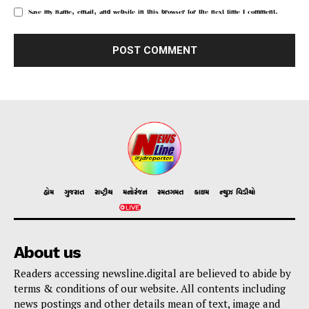
Save my name, email, and website in this browser for the next time I comment.
હોમ
ગુજરાત
રાષ્ટ્રીય
મનોરંજન
રમતગમત
ક્રાઇમ
ન્યુઝ વિડીયો
About us
Readers accessing newsline.digital are believed to abide by
terms & conditions of our website. All contents including
news postings and other details mean of text, image and