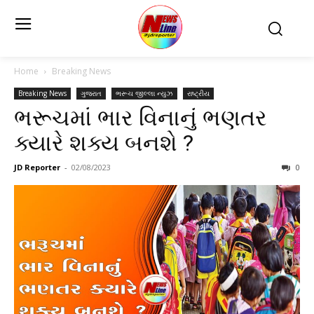
Home
Breaking News
Breaking News
ગુજરાત
ભરૂચ જીલ્લા ન્યુઝ
રાષ્ટ્રીય
ભરૂચમાં ભાર વિનાનું ભણતર
ક્યારે શક્ય બનશે ?
JD Reporter
-
02/08/2023
0