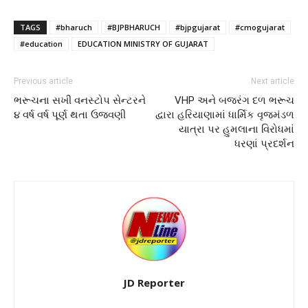
TAGS
#bharuch
#BJPBHARUCH
#bjpgujarat
#cmogujarat
#education
EDUCATION MINISTRY OF GUJARAT
Previous article
Next article
ભરૂચના સખી વનસ્ટોપ સેન્ટરને
VHP અને બજરંગ દળ ભરૂચ
૪ વર્ષ વર્ષ પૂર્ણ થતા ઉજવણી
દ્વારા હરિયાણામાં ધાર્મિક વૃજમંડળ
યાત્રા પર હુમલાના વિરોધમાં
ધરણાં પ્રદર્શન
JD Reporter