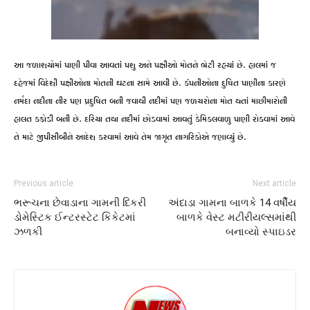
આ જળાશયોમાં પાણી પીવા આવતાં પશુ અને પક્ષીઓ મોતને ભેટી રહયાં છે. હાલમાં જ
દહેજમાં વિદેશી પક્ષીઓના મોતની ઘટના સામે આવી છે. કંપનીઓના દુષિત પાણીના કારણે
નર્મદા નદીના નીર પણ પ્રદુષિત બની જવાથી નદીમાં પણ જળચરોના મોત થતાં માછીમારોની
હાલત કફોડી બની છે. દરિયા તથા નદીમાં છોડવામાં આવતું કેમિકલવાળુ પાણી રોકવામાં આવે
તે માટે જીપીસીબીને આદેશ કરવામાં આવે તેમ જાગૃત નાગરિકોએ જણાવ્યું છે.
Previous article
Next article
ભરૂચના છેવાડાના ગામની દિકરી
અંદાડા ગામના બાળકે 14 વર્ષીય
ડોમેસ્ટિક ઈન્ટરસ્ટેટ કિકેટમાં
બાળકે વેસ્ટ મટીરીયલ્સમાંથી
ઝળકી
બનાવ્યો સ્પાઇડર