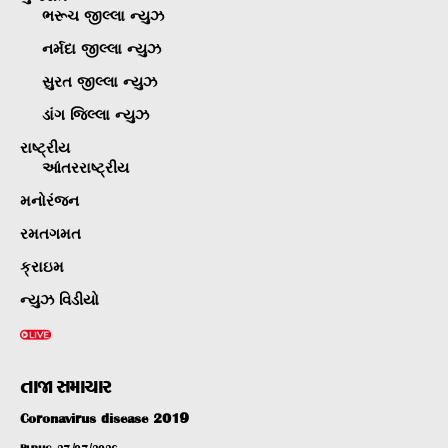
ભરૂચ જીલ્લા ન્યુઝ
નર્મદા જીલ્લા ન્યુઝ
સુરત જીલ્લા ન્યુઝ
ડાંગ જિલ્લા ન્યુઝ
રાષ્ટ્રીય
આંતરરાષ્ટ્રીય
મનોરંજન
રમતગમત
ક્રાઇમ
ન્યુઝ વિડીયો
તાજા સમાચાર
Coronavirus disease 2019