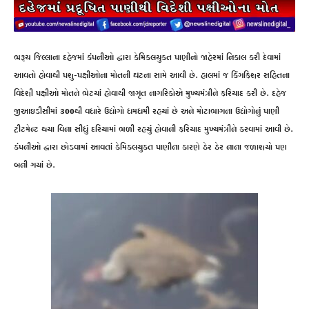
ભરૂચ જિલ્લાના દહેજમાં કંપનીઓ દ્વારા કેમિકલયુકત પાણીનો જાહેરમાં નિકાલ કરી દેવામાં
આવતો હોવાથી પશુ-પક્ષીઓના મોતની ઘટના સામે આવી છે. હાલમાં જ કિંગફિશર સહિતના
વિદેશી પક્ષીઓ મોતને ભેટયાં હોવાથી જાગૃત નાગરિકોએ મુખ્યમંત્રીને ફરિયાદ કરી છે. દહેજ
જીઆઇડીસીમાં 300થી વધારે ઉદ્યોગો ધમધમી રહયાં છે અને મોટાભાગના ઉદ્યોગોનું પાણી
ટ્રીટમેન્ટ થયા વિના સીધું દરિયામાં ભળી રહયું હોવાની ફરિયાદ મુખ્યમંત્રીને કરવામાં આવી છે.
કંપનીઓ દ્વારા છોડવામાં આવતાં કેમિકલયુકત પાણીના કારણે ઠેર ઠેર નાના જળાશયો પણ
બની ગયાં છે.