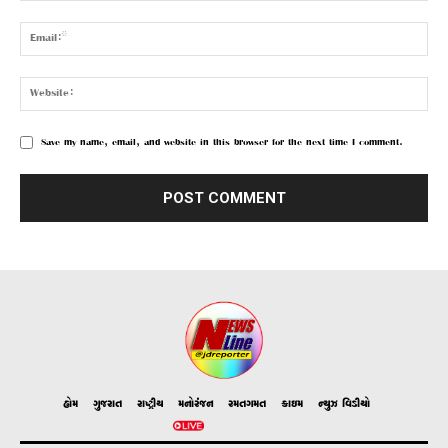
Save my name, email, and website in this browser for the next time I comment.
હોમ
ગુજરાત
રાષ્ટ્રીય
મનોરંજન
રમતગમત
ક્રાઇમ
ન્યુઝ વિડીયો