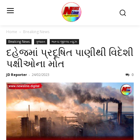
Home
Breaking News
Breaking News
ગુજરાત
ભરૂચ જીલ્લા ન્યુઝ
દહેજમાં પ્રદૂષિત પાણીથી વિદેશી
પક્ષીઓના મોત
JD Reporter
-
24/02/2023
0