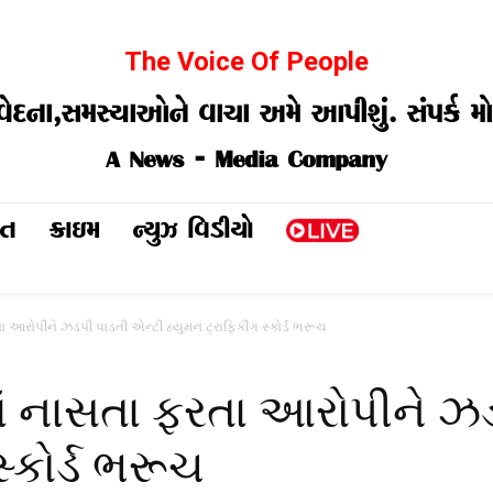
The Voice Of People
વેદના,સમસ્યાઓને વાચા અમે આપીશું. સંપર્ક
A News - Media Company
મત
ક્રાઇમ
ન્યુઝ વિડીયો
આરોપીને ઝડપી પાડતી એન્ટી હ્યુમન ટ્રાફિકીંગ સ્કોર્ડ ભરૂચ
 નાસતા ફરતા આરોપીને ઝડ
સ્કોર્ડ ભરૂચ