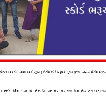
સ્પેકટર એન.એસ.વસાવા એન્ટી હ્યુમન ટ્રાફિકીંગ સ્કોર્ડ ભરૂચની સુચના મુજબ AHTU ના પોલીસ સ
તી કે આમોદ પોલીસ મથકના પાર્ટ- એ ઇ.પી.કો કલમ ૩૬૩, ૩૬૬, તથા પોકસો એક્ટ કલમ ૧૨ મુજ