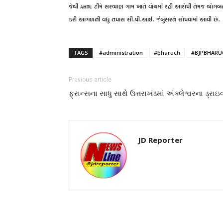
જેથી AHTU ટીમે સરભાણ ગામ ખાતે વોચમાં રહી આરોપી તેમજ ભોગબ
કરી આગળની વધુ તપાસ સી.પી.આઈ. જંબુસરને સોપવામાં આવી છે.
TAGS
#administration
#bharuch
#BJPBHARU
Previous article
ફ્રાન્સના સાધુ સાથે ઉત્તરાખંડમાં અંક્લેશ્વરના ડ્રા
JD Reporter