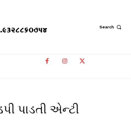
placeholder text
Search
 મો.૯૩૨૮૮૬૦૭૫૪
પી પાડતી એન્ટી