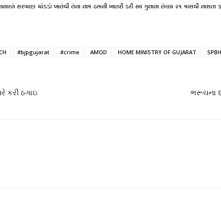
નનારને સરભાણ ચોકડો ખાતેથી તેના નામ ઠામની ખાતરી કરી આ ગુનાના છેલ્લા ૨૧ માસથી નાસતા
CH
#bjpgujarat
#crime
AMOD
HOME MINISTRY OF GUJARAT
SPB
ઇવરે કરી ઠગાઇ
ભરૂચના દ