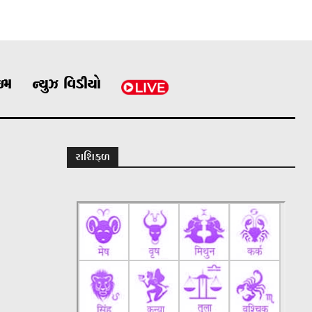
ાઇમ
ન્યુઝ વિડીયો
રાશિફળ