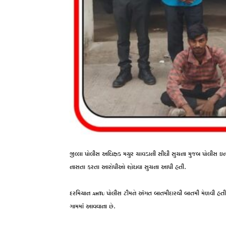
જીલ્લા પોલીસ અધિક્ષક મયુર ચાવડાની સીધી સુચના મુજબ પોલીસ ઇન્
નાસતા ફરતા આરોપીઓ શોધવા સુચના આપી હતી.
દરમિયાન AHTU પોલીસ ટીમને અંગત બાતમીદારથી બાતમી મેળવી હ
ગામમાં આવવાના છે.