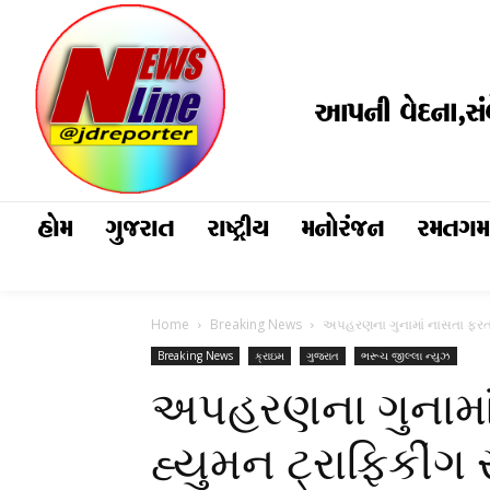
આપની વેદના,સં
હોમ
ગુજરાત
રાષ્ટ્રીય
મનોરંજન
રમતગ
Home
Breaking News
અપહરણના ગુનામાં નાસતા ફરતા 
Breaking News
ક્રાઇમ
ગુજરાત
ભરૂચ જીલ્લા ન્યુઝ
અપહરણના ગુનામાં
હ્યુમન ટ્રાફિકીંગ 