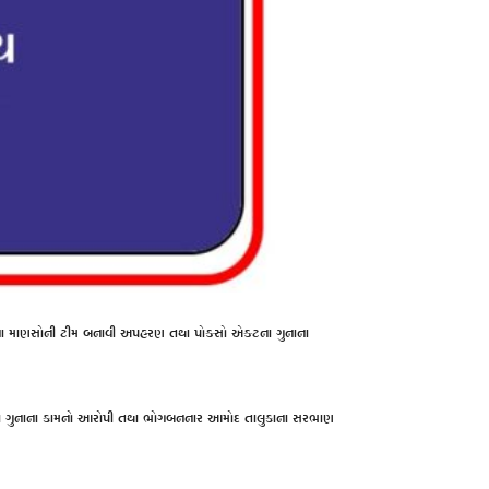
્ટાફના માણસોની ટીમ બનાવી અપહરણ તથા પોક્સો એક્ટના ગુનાના
બના ગુનાના કામનો આરોપી તથા ભોગબનનાર આમોદ તાલુકાના સરભાણ