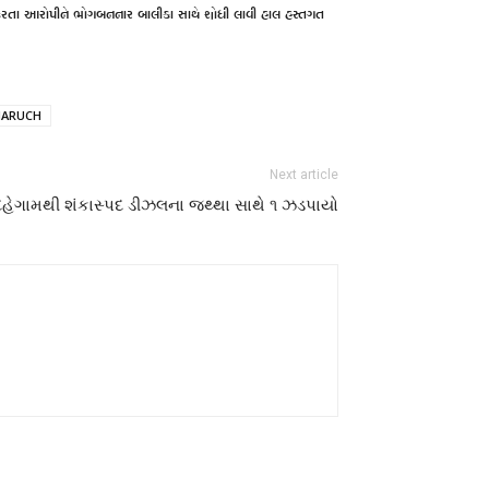
 ફરતા આરોપીને ભોગબનનાર બાલીકા સાથે શોધી લાવી હાલ હસ્તગત
HARUCH
Next article
હેગામથી શંકાસ્પદ ડીઝલના જથ્થા સાથે ૧ ઝડપાયો