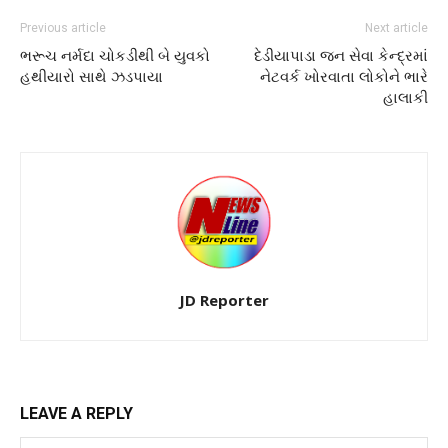
Previous article
Next article
ભરૂચ નર્મદા ચોકડીથી બે યુવકો
દેડીયાપાડા જન સેવા કેન્દ્રમાં
હથીયારો સાથે ઝડપાયા
નેટવર્ક ખોરવાતા લોકોને ભારે
હાલાકી
JD Reporter
LEAVE A REPLY