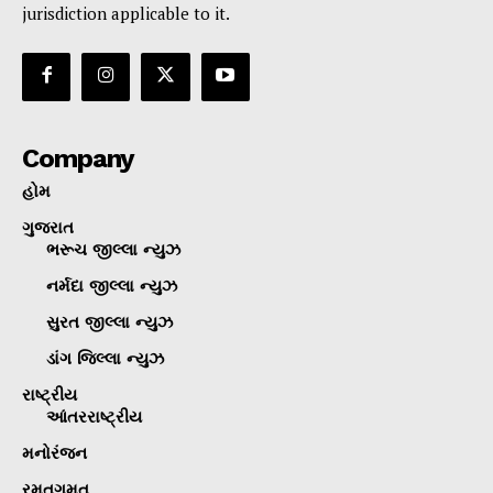
jurisdiction applicable to it.
Company
હોમ
ગુજરાત
ભરૂચ જીલ્લા ન્યુઝ
નર્મદા જીલ્લા ન્યુઝ
સુરત જીલ્લા ન્યુઝ
ડાંગ જિલ્લા ન્યુઝ
રાષ્ટ્રીય
આંતરરાષ્ટ્રીય
મનોરંજન
રમતગમત