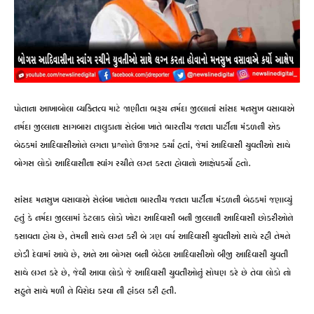
પોતાના આખાબોલા વ્યક્તિત્વ માટે જાણીતા ભરૂચ નર્મદા જીલ્લાનાં સાંસદ મનસુખ વસાવાએ
નર્મદા જીલ્લાના સાગબારા તાલુકાના સેલંબા ખાતે ભારતીય જનતા પાર્ટીના મંડળની એક
બેઠકમાં આદિવાસીઓને લગતા પ્રશ્નોને ઉજાગર કર્યાં હતાં, જેમાં આદિવાસી યુવતીઓ સાથે
બોગસ લોકો આદિવાસીના સ્વાંગ રચીને લગ્ન કરતા હોવાનો આક્ષેપકર્યો હતો.
સાંસદ મનસુખ વસાવાએ સેલંબા ખાતેના ભારતીય જનતા પાર્ટીના મંડળની બેઠકમાં જણાવ્યું
હતું કે નર્મદા જીલ્લામાં કેટલાક લોકો ખોટા આદિવાસી બની જીલ્લાની આદિવાસી છોકરીઓને
ફસાવતા હોય છે, તેમની સાથે લગ્ન કરી બે ત્રણ વર્ષ આદિવાસી યુવતીઓ સાથે રહી તેમને
છોડી દેવામાં આવે છે, અને આ બોગસ બની બેઠેલા આદિવાસીઓ બીજી આદિવાસી યુવતી
સાથે લગ્ન કરે છે, જેથી આવા લોકો જે આદિવાસી યુવતીઓનું સોષણ કરે છે તેવા લોકો નો
સહુને સાથે મળી ને વિરોધ કરવા ની હાંકલ કરી હતી.