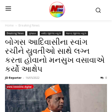
Home
Breaking News
Breaking News
ગુજરાત
નર્મદા જીલ્લા ન્યુઝ
ભરૂચ જીલ્લા ન્યુઝ
બોગસ આદિવાસીના સ્વાંગ
રચીને યુવતીઓ સાથે લગ્ન
કરતા હોવાનો મનસુખ વસાવાએ
કર્યો આક્ષેપ
JD Reporter
-
16/05/2022
0